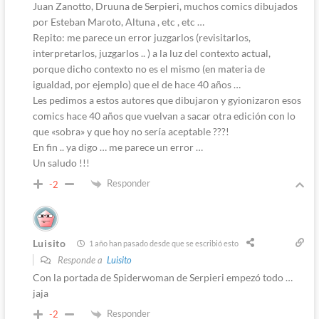
Juan Zanotto, Druuna de Serpieri, muchos comics dibujados
por Esteban Maroto, Altuna , etc , etc …
Repito: me parece un error juzgarlos (revisitarlos,
interpretarlos, juzgarlos .. ) a la luz del contexto actual,
porque dicho contexto no es el mismo (en materia de
igualdad, por ejemplo) que el de hace 40 años …
Les pedimos a estos autores que dibujaron y gyionizaron esos
comics hace 40 años que vuelvan a sacar otra edición con lo
que «sobra» y que hoy no sería aceptable ???!
En fin .. ya digo … me parece un error …
Un saludo !!!
Responder
-2
Luisito
1 año han pasado desde que se escribió esto
Responde a
Luisito
Con la portada de Spiderwoman de Serpieri empezó todo …
jaja
Responder
-2