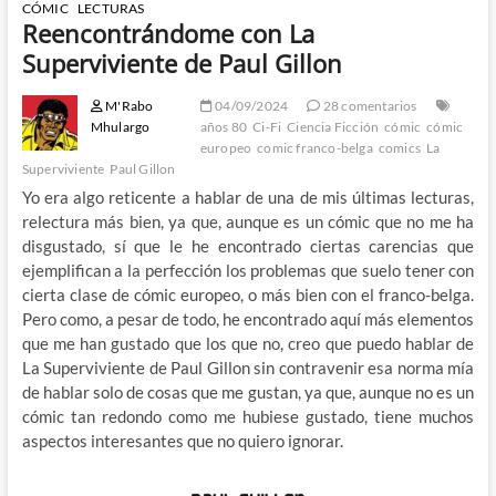
CÓMIC
LECTURAS
Reencontrándome con La
Superviviente de Paul Gillon
M'Rabo
04/09/2024
28 comentarios
Mhulargo
años 80
Ci-Fi
Ciencia Ficción
cómic
cómic
europeo
comic franco-belga
comics
La
Superviviente
Paul Gillon
Yo era algo reticente a hablar de una de mis últimas lecturas,
relectura más bien, ya que, aunque es un cómic que no me ha
disgustado, sí que le he encontrado ciertas carencias que
ejemplifican a la perfección los problemas que suelo tener con
cierta clase de cómic europeo, o más bien con el franco-belga.
Pero como, a pesar de todo, he encontrado aquí más elementos
que me han gustado que los que no, creo que puedo hablar de
La Superviviente de Paul Gillon sin contravenir esa norma mía
de hablar solo de cosas que me gustan, ya que, aunque no es un
cómic tan redondo como me hubiese gustado, tiene muchos
aspectos interesantes que no quiero ignorar.