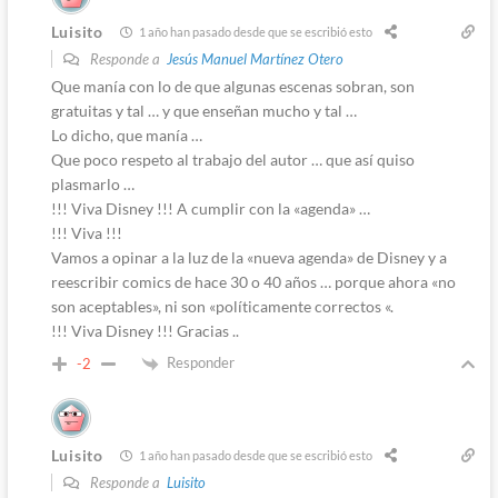
Luisito
1 año han pasado desde que se escribió esto
Responde a
Jesús Manuel Martínez Otero
Que manía con lo de que algunas escenas sobran, son
gratuitas y tal … y que enseñan mucho y tal …
Lo dicho, que manía …
Que poco respeto al trabajo del autor … que así quiso
plasmarlo …
!!! Viva Disney !!! A cumplir con la «agenda» …
!!! Viva !!!
Vamos a opinar a la luz de la «nueva agenda» de Disney y a
reescribir comics de hace 30 o 40 años … porque ahora «no
son aceptables», ni son «políticamente correctos «.
!!! Viva Disney !!! Gracias ..
Responder
-2
Luisito
1 año han pasado desde que se escribió esto
Responde a
Luisito