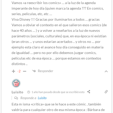
Vamos «a reescribir los comics» … a la luz de la agenda
imperante de hoy día (quien marca la agenda ??? En comics,
series, películas, etc, etc …
Viva Disney !!! Gracias por iluminarlos a todos … gracias
Vamos a obviar el contexto en el que salieron esos comics (de
hace 40 años … ) y a volver a reseñarlos a la luz de nuevos
parámetros (sociales, culturales) que, en esa época ni existían
(eran otros … y unos estarían acertados .. y otros no … por
ejemplo esta claro el avance hoy día conseguido en materia
de igualdad … pero no por ello debemos juzgar comics,
películas etc de esa época … porque estamos en contextos
distintos ..
Responder
-2
Luisito
1 año han pasado desde que se escribió esto
Responde a
Luisito
Esta m isma «crítica» que se le hace a este cómic , también
valdría para cualquier otro de esa misma época : Bárbara de