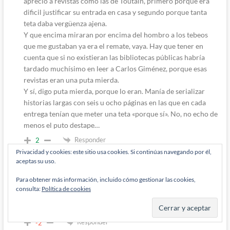
aprecio a revistas como las de Toutain, primero porque era
dificil justificar su entrada en casa y segundo porque tanta
teta daba vergüenza ajena.
Y que encima miraran por encima del hombro a los tebeos
que me gustaban ya era el remate, vaya. Hay que tener en
cuenta que si no existieran las bibliotecas públicas habría
tardado muchísimo en leer a Carlos Giménez, porque esas
revistas eran una puta mierda.
Y sí, digo puta mierda, porque lo eran. Manía de serializar
historias largas con seis u ocho páginas en las que en cada
entrega tenían que meter una teta «porque sí». No, no echo de
menos el puto destape…
Responder
2
Privacidad y cookies: este sitio usa cookies. Si continúas navegando por él,
aceptas su uso.
Para obtener más información, incluido cómo gestionar las cookies,
Luisito
1 año han pasado desde que se escribió esto
consulta:
Política de cookies
Responde a
Diógenes Pantarújez
El pique está servido … jaja
Responder
-2