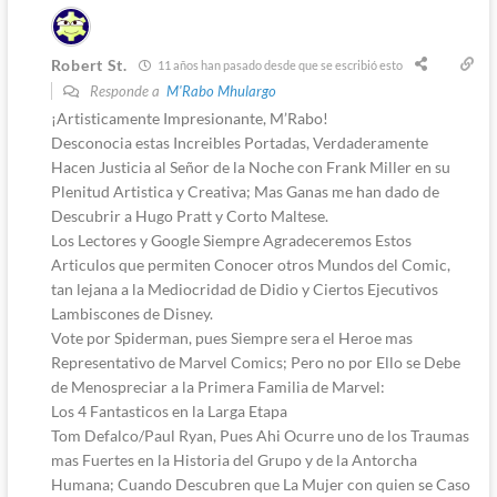
Robert St.
11 años han pasado desde que se escribió esto
Responde a
M'Rabo Mhulargo
¡Artisticamente Impresionante, M’Rabo!
Desconocia estas Increibles Portadas, Verdaderamente
Hacen Justicia al Señor de la Noche con Frank Miller en su
Plenitud Artistica y Creativa; Mas Ganas me han dado de
Descubrir a Hugo Pratt y Corto Maltese.
Los Lectores y Google Siempre Agradeceremos Estos
Articulos que permiten Conocer otros Mundos del Comic,
tan lejana a la Mediocridad de Didio y Ciertos Ejecutivos
Lambiscones de Disney.
Vote por Spiderman, pues Siempre sera el Heroe mas
Representativo de Marvel Comics; Pero no por Ello se Debe
de Menospreciar a la Primera Familia de Marvel:
Los 4 Fantasticos en la Larga Etapa
Tom Defalco/Paul Ryan, Pues Ahi Ocurre uno de los Traumas
mas Fuertes en la Historia del Grupo y de la Antorcha
Humana; Cuando Descubren que La Mujer con quien se Caso