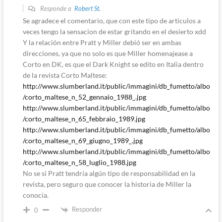
Responde a
Robert St.
Se agradece el comentario, que con este tipo de articulos a
veces tengo la sensacion de estar gritando en el desierto xdd
Y la relación entre Pratt y Miller debió ser en ambas
direcciones, ya que no solo es que Miller homenajease a
Corto en DK, es que el Dark Knight se edito en Italia dentro
de la revista Corto Maltese:
http://www.slumberland.it/public/immagini/db_fumetto/albo
/corto_maltese_n_52_gennaio_1988_.jpg
http://www.slumberland.it/public/immagini/db_fumetto/albo
/corto_maltese_n_65_febbraio_1989.jpg
http://www.slumberland.it/public/immagini/db_fumetto/albo
/corto_maltese_n_69_giugno_1989_.jpg
http://www.slumberland.it/public/immagini/db_fumetto/albo
/corto_maltese_n_58_luglio_1988.jpg
No se si Pratt tendría algún tipo de responsabilidad en la
revista, pero seguro que conocer la historia de Miller la
conocía.
Responder
0