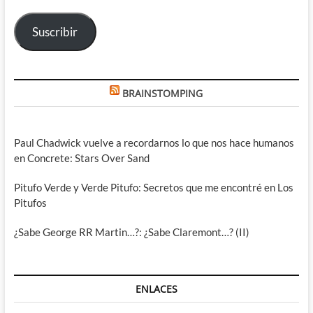
electrónico
Suscribir
BRAINSTOMPING
Paul Chadwick vuelve a recordarnos lo que nos hace humanos
en Concrete: Stars Over Sand
Pitufo Verde y Verde Pitufo: Secretos que me encontré en Los
Pitufos
¿Sabe George RR Martin…?: ¿Sabe Claremont…? (II)
ENLACES