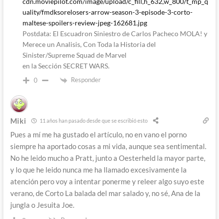
cdn.moviepilot.com/image/upload/c_fill,h_632,w_800/t_mp_q
uality/fmdksorelosers-arrow-season-3-episode-3-corto-
maltese-spoilers-review-jpeg-162681.jpg
Postdata: El Escuadron Siniestro de Carlos Pacheco MOLA! y
Merece un Analisis, Con Toda la Historia del
Sinister/Supreme Squad de Marvel
en la Sección SECRET WARS.
Responder
0
Miki
11 años han pasado desde que se escribió esto
Pues a mí me ha gustado el artículo, no en vano el porno
siempre ha aportado cosas a mi vida, aunque sea sentimental.
No he leido mucho a Pratt, junto a Oesterheld la mayor parte,
y lo que he leido nunca me ha llamado excesivamente la
atención pero voy a intentar ponerme y releer algo suyo este
verano, de Corto La balada del mar salado y, no sé, Ana de la
jungla o Jesuita Joe.