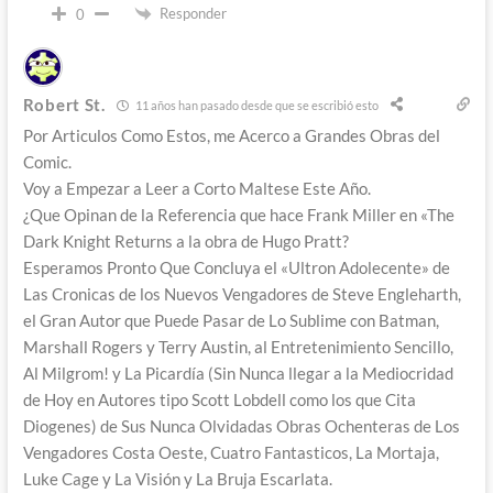
Responder
0
Robert St.
11 años han pasado desde que se escribió esto
Por Articulos Como Estos, me Acerco a Grandes Obras del
Comic.
Voy a Empezar a Leer a Corto Maltese Este Año.
¿Que Opinan de la Referencia que hace Frank Miller en «The
Dark Knight Returns a la obra de Hugo Pratt?
Esperamos Pronto Que Concluya el «Ultron Adolecente» de
Las Cronicas de los Nuevos Vengadores de Steve Engleharth,
el Gran Autor que Puede Pasar de Lo Sublime con Batman,
Marshall Rogers y Terry Austin, al Entretenimiento Sencillo,
Al Milgrom! y La Picardía (Sin Nunca llegar a la Mediocridad
de Hoy en Autores tipo Scott Lobdell como los que Cita
Diogenes) de Sus Nunca Olvidadas Obras Ochenteras de Los
Vengadores Costa Oeste, Cuatro Fantasticos, La Mortaja,
Luke Cage y La Visión y La Bruja Escarlata.