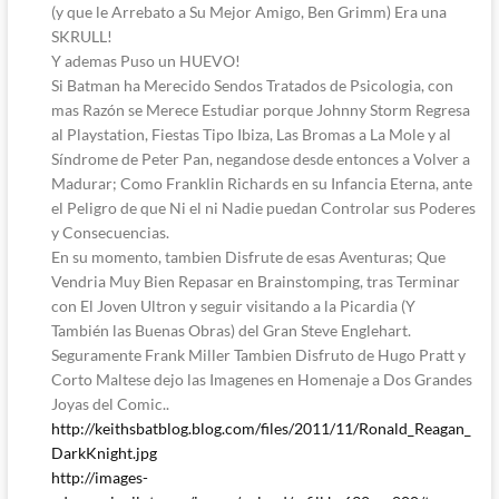
(y que le Arrebato a Su Mejor Amigo, Ben Grimm) Era una
SKRULL!
Y ademas Puso un HUEVO!
Si Batman ha Merecido Sendos Tratados de Psicologia, con
mas Razón se Merece Estudiar porque Johnny Storm Regresa
al Playstation, Fiestas Tipo Ibiza, Las Bromas a La Mole y al
Síndrome de Peter Pan, negandose desde entonces a Volver a
Madurar; Como Franklin Richards en su Infancia Eterna, ante
el Peligro de que Ni el ni Nadie puedan Controlar sus Poderes
y Consecuencias.
En su momento, tambien Disfrute de esas Aventuras; Que
Vendria Muy Bien Repasar en Brainstomping, tras Terminar
con El Joven Ultron y seguir visitando a la Picardia (Y
También las Buenas Obras) del Gran Steve Englehart.
Seguramente Frank Miller Tambien Disfruto de Hugo Pratt y
Corto Maltese dejo las Imagenes en Homenaje a Dos Grandes
Joyas del Comic..
http://keithsbatblog.blog.com/files/2011/11/Ronald_Reagan_
DarkKnight.jpg
http://images-