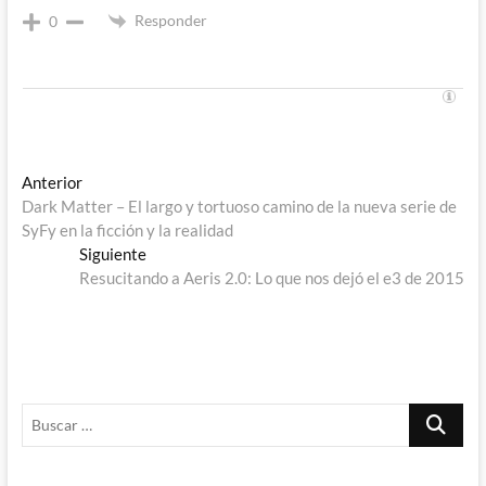
Responder
0
Navegación
Entrada
Anterior
anterior:
Dark Matter – El largo y tortuoso camino de la nueva serie de
de
SyFy en la ficción y la realidad
entradas
Entrada
Siguiente
siguiente:
Resucitando a Aeris 2.0: Lo que nos dejó el e3 de 2015
Buscar
…