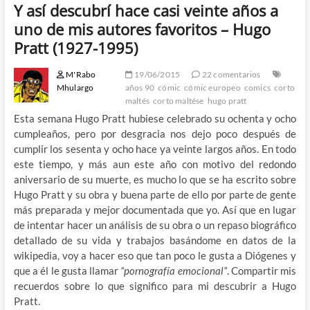
Y así descubrí hace casi veinte años a
uno de mis autores favoritos – Hugo
Pratt (1927-1995)
M'Rabo
19/06/2015
22 comentarios
Mhulargo
años 90
cómic
cómic europeo
comics
corto
maltés
corto maltése
hugo pratt
Esta semana Hugo Pratt hubiese celebrado su ochenta y ocho
cumpleaños, pero por desgracia nos dejo poco después de
cumplir los sesenta y ocho hace ya veinte largos años. En todo
este tiempo, y más aun este año con motivo del redondo
aniversario de su muerte, es mucho lo que se ha escrito sobre
Hugo Pratt y su obra y buena parte de ello por parte de gente
más preparada y mejor documentada que yo. Así que en lugar
de intentar hacer un análisis de su obra o un repaso biográfico
detallado de su vida y trabajos basándome en datos de la
wikipedia, voy a hacer eso que tan poco le gusta a Diógenes y
que a él le gusta llamar
“pornografía emocional”
. Compartir mis
recuerdos sobre lo que significo para mi descubrir a Hugo
Pratt.