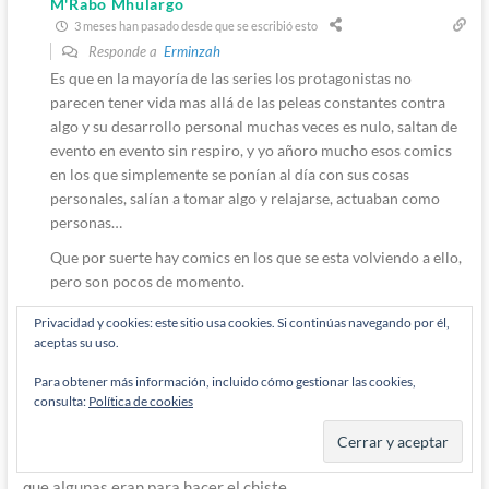
M'Rabo Mhulargo
3 meses han pasado desde que se escribió esto
Responde a
Erminzah
Es que en la mayoría de las series los protagonistas no
parecen tener vida mas allá de las peleas constantes contra
algo y su desarrollo personal muchas veces es nulo, saltan de
evento en evento sin respiro, y yo añoro mucho esos comics
en los que simplemente se ponían al día con sus cosas
personales, salían a tomar algo y relajarse, actuaban como
personas…
Que por suerte hay comics en los que se esta volviendo a ello,
pero son pocos de momento.
Responder
0
Privacidad y cookies: este sitio usa cookies. Si continúas navegando por él,
aceptas su uso.
Para obtener más información, incluido cómo gestionar las cookies,
consulta:
Política de cookies
Zatannasay
3 meses han pasado desde que se escribió esto
Así el más recordado será la Tía May como heraldo de
Galactus, o las sucesivas encarnaciones del Capitán Universo,
que algunas eran para hacer el chiste.