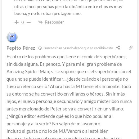
otras cinco personas pero la dinámica entre ellos es muy
buena, y no le roban protagonismo.
Responder
0
Pepito Pérez
3 meses han pasado desde que se escribió esto
Es otro de los problemas que tiene el cómic de superhéroes,
sin duda alguna. Es penoso. Y para mí el gran problema de
Amazing Spider-Man; si se supone que es el superhéroe con el
que uno se puede identificar…¿desde cuándo el personaje no
tuvo un elenco serio? Ahora hasta MJ tiene el simbionte. Todo
su entorno se ha convertido en villanos o héroes. Sin ir más
lejos, el nuevo personaje secundario y amigo misterioso nunca
antes mencionado de Peter se va a convertir en un villano.
¿Ningún editor entiende qué es lo que hizo popular al
personaje y a la serie? No salgo de mi asombro.
Incluso si gusta o no lo de MJ/Venom o si esté bien
desarrollado o no, el concepto no deja de ser un desastre