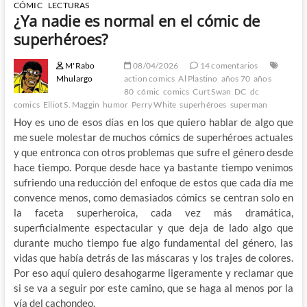
CÓMIC
LECTURAS
¿Ya nadie es normal en el cómic de
superhéroes?
M'Rabo
08/04/2026
14 comentarios
Mhulargo
action comics
Al Plastino
años 70
años
80
cómic
comics
Curt Swan
DC
dc
comics
Elliot S. Maggin
humor
Perry White
superhéroes
superman
Hoy es uno de esos días en los que quiero hablar de algo que
me suele molestar de muchos cómics de superhéroes actuales
y que entronca con otros problemas que sufre el género desde
hace tiempo. Porque desde hace ya bastante tiempo venimos
sufriendo una reducción del enfoque de estos que cada día me
convence menos, como demasiados cómics se centran solo en
la faceta superheroica, cada vez más dramática,
superficialmente espectacular y que deja de lado algo que
durante mucho tiempo fue algo fundamental del género, las
vidas que había detrás de las máscaras y los trajes de colores.
Por eso aquí quiero desahogarme ligeramente y reclamar que
si se va a seguir por este camino, que se haga al menos por la
vía del cachondeo.