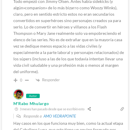
Todo empezó con Jimmy Olsen. Antes había sidekicks (y
algún»companion» de lo más bizarro como Woozy Winks),
claro, pero en sentido estricto estos no eran secundarios
convertidos en superhéroes sino personajes creados ya para
serlo. Lo de convertir en héroes y villanos a los Flash
Thompson o Mary Jane realmente solo va empobreciendo el
elenco de las series. No es de extrañar que en la mayoría casa
vez se dedique menos espacio a las vidas civiles (y
especialmente a la parte laboral y personajes relacionados) de
los súpers (incluso a las de los que todavía intentan llevar una
vida civil saludable y una profesión más o menos al margen
del uniforme).
Responder
0
Autor
M'Rabo Mhulargo
3 meses han pasado desde que se escribió esto
Responde a
AMO VEDRAPONTE
Hay casos en los que funciona muy bien, como la actual etapa
del Caballero Luna, que este tiene un equipo formado por