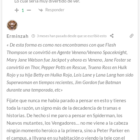
Lo cual sería muy divertido de ver.
Responder
1
Erminzah
3 meses han pasado desde que se escribió esto
«
De esta forma es como nos encontramos con que Flash
Thompson se convirtió en Agente Veneno/Veneno Spaceknight,
Mary Jane Watson fue Jackpot y ahora es Veneno, Jane Foster se
convirtió en Thor, Pepper Potts en Rescue, Trueno Ross en Hulk
Rojo y su hija Betty en Hulka Roja, Lois Lane y Lana Lang han sido
Superwoman en tiempos recientes, Jim Gordon fue Batman
durante una temporada, etc»
Fíjate que nunca me había parado a pensar en esto y tienes
toda la razón, un signo más de la decadencia de tramas e
historias. De hecho si me paro a pensar en Spiderman, los
Nuevos mutantes, los Vengadores… no me viene a la cabeza
ningún momento heroico a la primera, sino a Peter Parker en
el campus, a Illyana en su habitación o viendo la tele con el