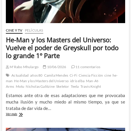
por
todo
lo
grande
2º
Parte
CINE Y TV
PELÍCULAS
He-Man y los Masters del Universo:
Vuelve el poder de Greyskull por todo
lo grande 1º Parte
M'Rabo Mhulargo
10/06/2026
11 comentarios
Actualidad
años 80
Camila Mendes
Ci-Fi
Ciencia Ficción
cine
he-
man
He-Man y los Masters del Universo
idris elba
Man-At-
Arms
Motu
Nicholas Galitzine
Skeletor
Teela
Travis Knight
Estamos ante otra de esas adaptaciones que me provocaba
mucha ilusión y mucho miedo al mismo tiempo, ya que se
trataba de dar vida de…
He-
Ver más
Man
y
los