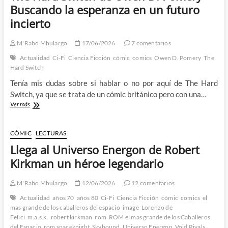
Buscando la esperanza en un futuro
incierto
M'Rabo Mhulargo
17/06/2026
7 comentarios
Actualidad
Ci-Fi
Ciencia Ficción
cómic
comics
Owen D. Pomery
The
Hard Switch
Tenía mis dudas sobre si hablar o no por aquí de The Hard
Switch, ya que se trata de un cómic británico pero con una…
The
Ver más
Hard
Switch
de
CÓMIC
LECTURAS
Owen
Llega al Universo Energon de Robert
D.
Pomery
Kirkman un héroe legendario
–
Buscando
M'Rabo Mhulargo
12/06/2026
12 comentarios
la
esperanza
Actualidad
años 70
años 80
Ci-Fi
Ciencia Ficción
cómic
comics
el
en
mas grande de los caballeros del espacio
image
Lorenzo de
un
Felici
m.a.s.k.
robert kirkman
rom
ROM el mas grande de los Caballeros
futuro
del Espacio
rom spaceknight
Skybound
Universo Energon
Void Rivals