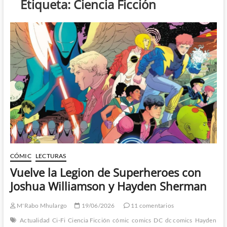
Etiqueta:
Ciencia Ficción
CÓMIC
LECTURAS
Vuelve la Legion de Superheroes con
Joshua Williamson y Hayden Sherman
M'Rabo Mhulargo
19/06/2026
11 comentarios
Actualidad
Ci-Fi
Ciencia Ficción
cómic
comics
DC
dc comics
Hayden