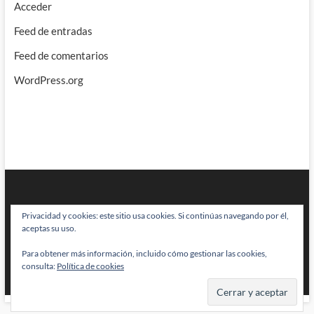
Acceder
Feed de entradas
Feed de comentarios
WordPress.org
Privacidad y cookies: este sitio usa cookies. Si continúas navegando por él,
aceptas su uso.
Para obtener más información, incluido cómo gestionar las cookies,
BRAINSTOMPING
| Diseñado por:
Theme Freesia
|
WordPress
| © Todos
consulta:
Política de cookies
los derechos reservados