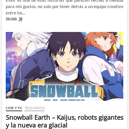
Elixir es una de esas historias que parecen hechas a medida
para mis gustos, no solo por tener detrás a un equipo creativo
entre los…
La
Ver más
magia
contra
la
tecnología
en
Elixir,
de
Barbiere,
Mammone
y
Santos
CINE Y TV
TELEVISIÓN
Snowball Earth – Kaijus, robots gigantes
y la nueva era glacial