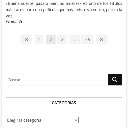
«Buena suerte, pásalo bien, no mueras» es uno de los títulos
más raros para una película que haya visto yo nunca, pero a la
vez…
Good
Ver más
Luck!
Have
Paginación
Fun!
Página
Página
Página
Página
Página
Página
1
2
3
…
55
Don’t
anterior
siguiente
de
Die!:
Buena
entradas
suerte,
pásalo
bien,
no
Buscar
mueras
…
CATEGORÍAS
Categorías