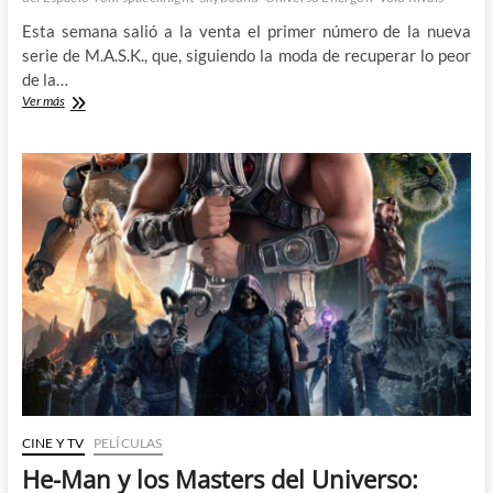
incierto
Esta semana salió a la venta el primer número de la nueva
serie de M.A.S.K., que, siguiendo la moda de recuperar lo peor
de la…
Llega
Ver más
al
Universo
Energon
de
Robert
Kirkman
un
héroe
legendario
CINE Y TV
PELÍCULAS
He-Man y los Masters del Universo: