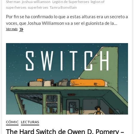
Sherman
joshua williamson
Legión de Superheroes
legion of
superheroes
superhéroes
Tamra Bonvillain
Por fin se ha confirmado lo que a estas alturas era un secreto a
voces, que Joshua Williamson va a ser el guionista de la…
Vuelve
Ver más
la
Legion
de
Superheroes
con
Joshua
Williamson
y
Hayden
Sherman
CÓMIC
LECTURAS
The Hard Switch de Owen D. Pomery –