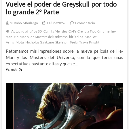
Vuelve el poder de Greyskull por todo
lo grande 2º Parte
M'Rabo Mhulargo
11/06/2026
1 comentario
Actualidad
años 80
Camila Mendes
Ci-Fi
Ciencia Ficción
cine
he-
man
He-Man y los Masters del Universo
idris elba
Man-At-
Arms
Motu
Nicholas Galitzine
Skeletor
Teela
Travis Knight
Retomamos mis impresiones sobre la nueva película de He-
Man y los Masters del Universo, con la que tenía unas
expectativas bastante altas y que se…
He-
Ver más
Man
y
los
Masters
del
Universo:
Vuelve
el
poder
de
Greyskull