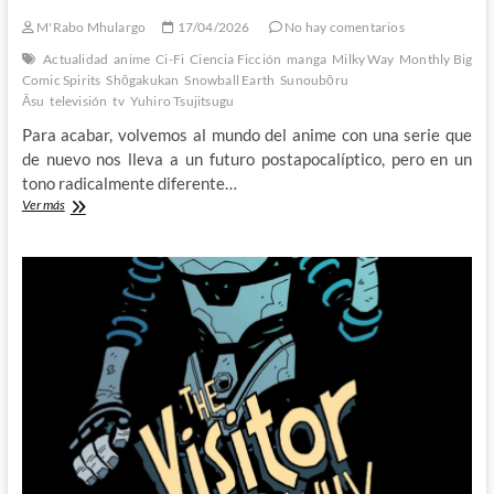
M'Rabo Mhulargo
17/04/2026
No hay comentarios
Actualidad
anime
Ci-Fi
Ciencia Ficción
manga
Milky Way
Monthly Big
Comic Spirits
Shōgakukan
Snowball Earth
Sunoubōru
Āsu
televisión
tv
Yuhiro Tsujitsugu
Para acabar, volvemos al mundo del anime con una serie que
de nuevo nos lleva a un futuro postapocalíptico, pero en un
tono radicalmente diferente…
Snowball
Ver más
Earth
–
Kaijus,
robots
gigantes
y
la
nueva
era
glacial