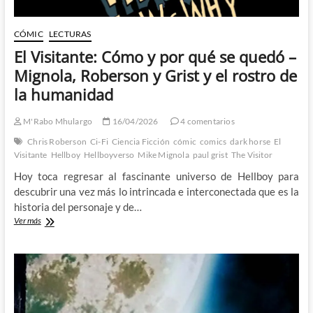
CÓMIC
LECTURAS
El Visitante: Cómo y por qué se quedó –
Mignola, Roberson y Grist y el rostro de
la humanidad
M'Rabo Mhulargo
16/04/2026
4 comentarios
Chris Roberson
Ci-Fi
Ciencia Ficción
cómic
comics
dark horse
El
Visitante
Hellboy
Hellboyverso
Mike Mignola
paul grist
The Visitor
Hoy toca regresar al fascinante universo de Hellboy para
descubrir una vez más lo intrincada e interconectada que es la
historia del personaje y de…
El
Ver más
Visitante:
Cómo
y
por
qué
se
quedó