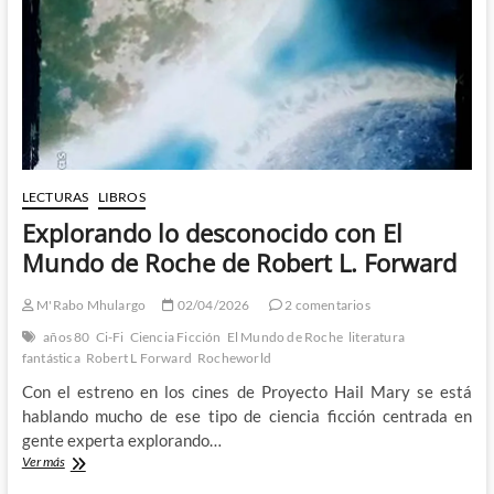
–
Mignola,
Roberson
y
Grist
y
el
rostro
de
la
LECTURAS
LIBROS
humanidad
Explorando lo desconocido con El
Mundo de Roche de Robert L. Forward
M'Rabo Mhulargo
02/04/2026
2 comentarios
años 80
Ci-Fi
Ciencia Ficción
El Mundo de Roche
literatura
fantástica
Robert L Forward
Rocheworld
Con el estreno en los cines de Proyecto Hail Mary se está
hablando mucho de ese tipo de ciencia ficción centrada en
gente experta explorando…
Explorando
Ver más
lo