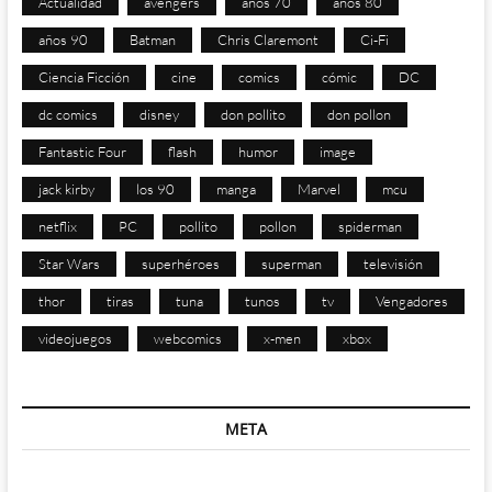
Actualidad
avengers
años 70
años 80
años 90
Batman
Chris Claremont
Ci-Fi
Ciencia Ficción
cine
comics
cómic
DC
dc comics
disney
don pollito
don pollon
Fantastic Four
flash
humor
image
jack kirby
los 90
manga
Marvel
mcu
netflix
PC
pollito
pollon
spiderman
Star Wars
superhéroes
superman
televisión
thor
tiras
tuna
tunos
tv
Vengadores
videojuegos
webcomics
x-men
xbox
META