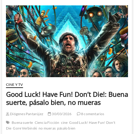
desconocido
con
El
Mundo
de
Roche
de
Robert
L.
Forward
CINE Y TV
Good Luck! Have Fun! Don’t Die!: Buena
suerte, pásalo bien, no mueras
Diógenes Pantarújez
30/03/2026
8 comentarios
Buena suerte
Ciencia Ficción
cine
Good Luck! Have Fun! Don't
Die
Gore Verbinski
no mueras
pásalo bien