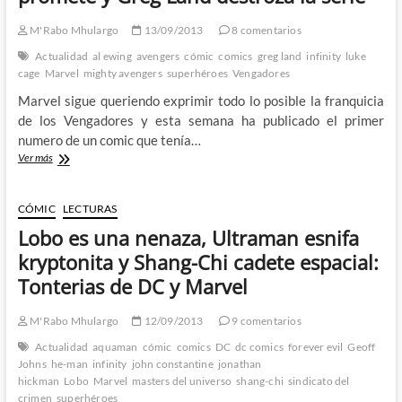
Jonathan
Hickman
M'Rabo Mhulargo
13/09/2013
8 comentarios
y
sus
Actualidad
al ewing
avengers
cómic
comics
greg land
infinity
luke
grandes
cage
Marvel
mighty avengers
superhéroes
Vengadores
personajes
Marvel sigue queriendo exprimir todo lo posible la franquicia
de los Vengadores y esta semana ha publicado el primer
numero de un comic que tenía…
Los
Ver más
nuevos
Mighty
Avengers:
CÓMIC
LECTURAS
Al
Lobo es una nenaza, Ultraman esnifa
Ewing
promete
kryptonita y Shang-Chi cadete espacial:
y
Tonterias de DC y Marvel
Greg
Land
destroza
M'Rabo Mhulargo
12/09/2013
9 comentarios
la
Actualidad
aquaman
cómic
comics
DC
dc comics
forever evil
Geoff
serie
Johns
he-man
infinity
john constantine
jonathan
hickman
Lobo
Marvel
masters del universo
shang-chi
sindicato del
crimen
superhéroes