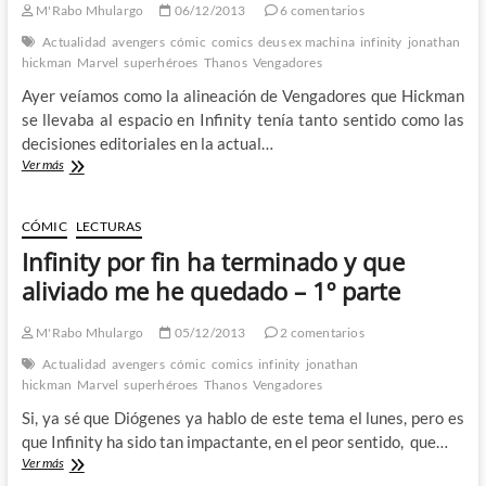
M'Rabo Mhulargo
06/12/2013
6 comentarios
peores,
también.
Actualidad
avengers
cómic
comics
deus ex machina
infinity
jonathan
hickman
Marvel
superhéroes
Thanos
Vengadores
Ayer veíamos como la alineación de Vengadores que Hickman
se llevaba al espacio en Infinity tenía tanto sentido como las
decisiones editoriales en la actual…
Infinity
Ver más
por
fin
ha
CÓMIC
LECTURAS
terminado
Infinity por fin ha terminado y que
y
que
aliviado me he quedado – 1º parte
aliviado
me
M'Rabo Mhulargo
05/12/2013
2 comentarios
he
quedado
Actualidad
avengers
cómic
comics
infinity
jonathan
–
hickman
Marvel
superhéroes
Thanos
Vengadores
2º
Si, ya sé que Diógenes ya hablo de este tema el lunes, pero es
parte
que Infinity ha sido tan impactante, en el peor sentido, que…
Infinity
Ver más
por