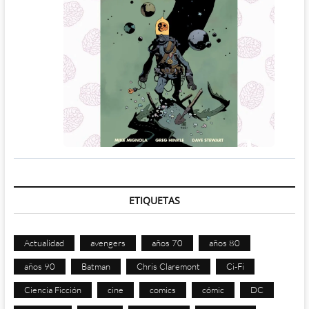
ETIQUETAS
Actualidad
avengers
años 70
años 80
años 90
Batman
Chris Claremont
Ci-Fi
Ciencia Ficción
cine
comics
cómic
DC