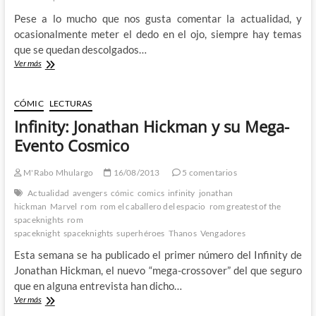
Pese a lo mucho que nos gusta comentar la actualidad, y
ocasionalmente meter el dedo en el ojo, siempre hay temas
que se quedan descolgados…
Lobo
Ver más
es
una
nenaza,
CÓMIC
LECTURAS
Ultraman
Infinity: Jonathan Hickman y su Mega-
esnifa
kryptonita
Evento Cosmico
y
Shang-
M'Rabo Mhulargo
16/08/2013
5 comentarios
Chi
cadete
Actualidad
avengers
cómic
comics
infinity
jonathan
espacial:
hickman
Marvel
rom
rom el caballero del espacio
rom greatest of the
Tonterias
spaceknights
rom
de
spaceknight
spaceknights
superhéroes
Thanos
Vengadores
DC
y
Esta semana se ha publicado el primer número del Infinity de
Marvel
Jonathan Hickman, el nuevo “mega-crossover” del que seguro
que en alguna entrevista han dicho…
Infinity:
Ver más
Jonathan