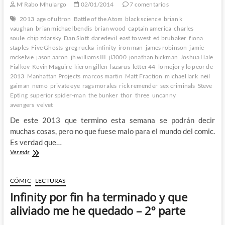
M'Rabo Mhulargo
02/01/2014
7 comentarios
en
Bocasucia
2013
age of ultron
Battle of the Atom
black science
brian k
y
vaughan
brian michael bendis
brian wood
captain america
charles
los
soule
chip zdarsky
Dan Slott
daredevil
east to west
ed brubaker
fiona
Adefesios:
staples
Five Ghosts
greg rucka
infinity
iron man
james robinson
jamie
Repasando
mckelvie
jason aaron
jh williams III
jl3000
jonathan hickman
Joshua Hale
Infinity
Fialkov
Kevin Maguire
kieron gillen
lazarus
letter 44
lo mejor y lo peor de
2013
Manhattan Projects
marcos martin
Matt Fraction
michael lark
neil
gaiman
nemo
private eye
rags morales
rick remender
sex criminals
Steve
Epting
superior spider-man
the bunker
thor
three
uncanny
avengers
velvet
De este 2013 que termino esta semana se podrán decir
muchas cosas, pero no que fuese malo para el mundo del comic.
Es verdad que…
Los
Ver más
mejores
comics
de
CÓMIC
LECTURAS
2013.
Infinity por fin ha terminado y que
Y
alguno
aliviado me he quedado – 2º parte
de
los