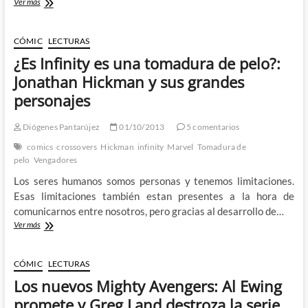
La
Ver más
Infinity
verdad
sobre
Infinity
CÓMIC
LECTURAS
¿Es Infinity es una tomadura de pelo?:
Jonathan Hickman y sus grandes
personajes
Diógenes Pantarújez
01/10/2013
5 comentarios
comics
crossovers
Hickman
infinity
Marvel
Tomadura de
pelo
Vengadores
Los seres humanos somos personas y tenemos limitaciones.
Esas limitaciones también estan presentes a la hora de
comunicarnos entre nosotros, pero gracias al desarrollo de…
¿Es
Ver más
Infinity
es
una
CÓMIC
LECTURAS
tomadura
Los nuevos Mighty Avengers: Al Ewing
de
pelo?:
promete y Greg Land destroza la serie