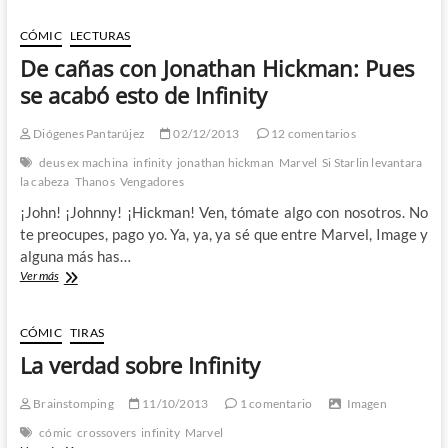
fin
ha
CÓMIC
LECTURAS
terminado
De cañas con Jonathan Hickman: Pues
y
que
se acabó esto de Infinity
aliviado
me
Diógenes Pantarújez
02/12/2013
12 comentarios
he
quedado
deus ex machina
infinity
jonathan hickman
Marvel
Si Starlin levantara
–
la cabeza
Thanos
Vengadores
1º
¡John! ¡Johnny! ¡Hickman! Ven, tómate algo con nosotros. No
parte
te preocupes, pago yo. Ya, ya, ya sé que entre Marvel, Image y
alguna más has…
De
Ver más
cañas
con
Jonathan
CÓMIC
TIRAS
Hickman:
La verdad sobre Infinity
Pues
se
acabó
Brainstomping
11/10/2013
1 comentario
Imagen
esto
cómic
crossovers
infinity
Marvel
de