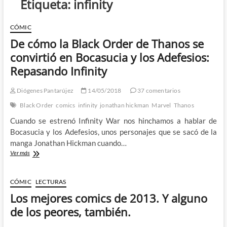
Etiqueta:
infinity
CÓMIC
De cómo la Black Order de Thanos se
convirtió en Bocasucia y los Adefesios:
Repasando Infinity
Diógenes Pantarújez
14/05/2018
37 comentarios
Black Order
comics
infinity
jonathan hickman
Marvel
Thanos
Cuando se estrenó Infinity War nos hinchamos a hablar de
Bocasucia y los Adefesios, unos personajes que se sacó de la
manga Jonathan Hickman cuando…
De
Ver más
cómo
la
Black
CÓMIC
LECTURAS
Order
Los mejores comics de 2013. Y alguno
de
Thanos
de los peores, también.
se
convirtió