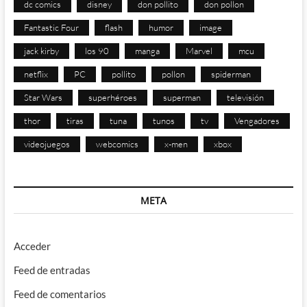
dc comics
disney
don pollito
don pollon
Fantastic Four
flash
humor
image
jack kirby
los 90
manga
Marvel
mcu
netflix
PC
pollito
pollon
spiderman
Star Wars
superhéroes
superman
televisión
thor
tiras
tuna
tunos
tv
Vengadores
videojuegos
webcomics
x-men
xbox
META
Acceder
Feed de entradas
Feed de comentarios