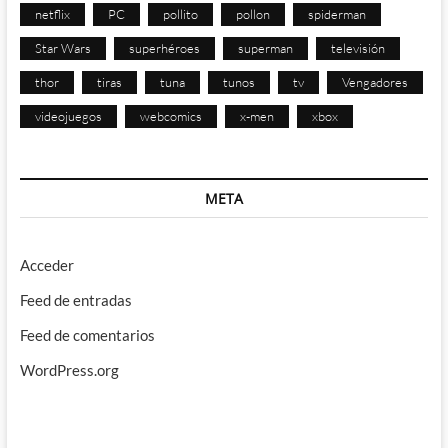
netflix
PC
pollito
pollon
spiderman
Star Wars
superhéroes
superman
televisión
thor
tiras
tuna
tunos
tv
Vengadores
videojuegos
webcomics
x-men
xbox
META
Acceder
Feed de entradas
Feed de comentarios
WordPress.org