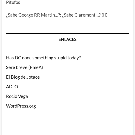
Pitufos
¿Sabe George RR Martin…?: ¿Sabe Claremont…? (II)
ENLACES
Has DC done something stupid today?
Seré breve (EmeA)
El Blog de Jotace
ADLO!
Rocío Vega
WordPress.org