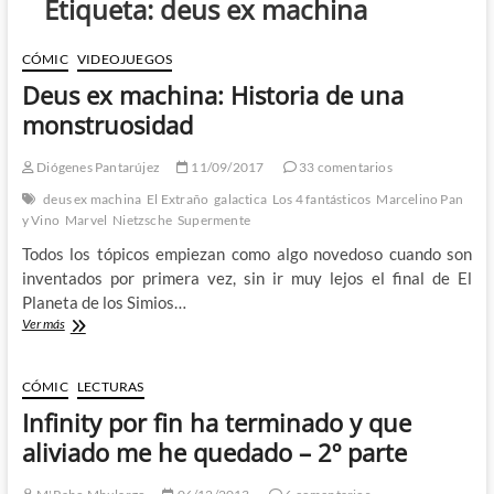
Etiqueta:
deus ex machina
CÓMIC
VIDEOJUEGOS
Deus ex machina: Historia de una
monstruosidad
Diógenes Pantarújez
11/09/2017
33 comentarios
deus ex machina
El Extraño
galactica
Los 4 fantásticos
Marcelino Pan
y Vino
Marvel
Nietzsche
Supermente
Todos los tópicos empiezan como algo novedoso cuando son
inventados por primera vez, sin ir muy lejos el final de El
Planeta de los Simios…
Deus
Ver más
ex
machina:
Historia
CÓMIC
LECTURAS
de
Infinity por fin ha terminado y que
una
monstruosidad
aliviado me he quedado – 2º parte