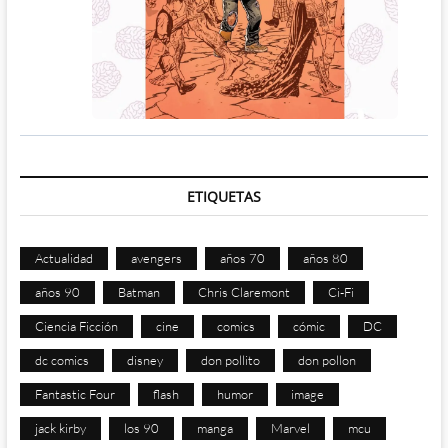
ETIQUETAS
Actualidad
avengers
años 70
años 80
años 90
Batman
Chris Claremont
Ci-Fi
Ciencia Ficción
cine
comics
cómic
DC
dc comics
disney
don pollito
don pollon
Fantastic Four
flash
humor
image
jack kirby
los 90
manga
Marvel
mcu