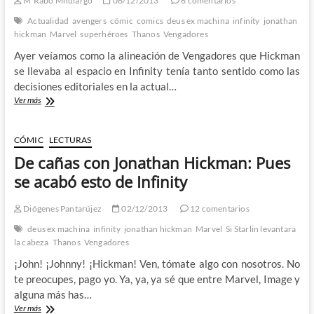
M'Rabo Mhulargo
06/12/2013
6 comentarios
Actualidad
avengers
cómic
comics
deus ex machina
infinity
jonathan
hickman
Marvel
superhéroes
Thanos
Vengadores
Ayer veíamos como la alineación de Vengadores que Hickman
se llevaba al espacio en Infinity tenía tanto sentido como las
decisiones editoriales en la actual…
Infinity
Ver más
por
fin
ha
CÓMIC
LECTURAS
terminado
De cañas con Jonathan Hickman: Pues
y
que
se acabó esto de Infinity
aliviado
me
Diógenes Pantarújez
02/12/2013
12 comentarios
he
quedado
deus ex machina
infinity
jonathan hickman
Marvel
Si Starlin levantara
–
la cabeza
Thanos
Vengadores
2º
¡John! ¡Johnny! ¡Hickman! Ven, tómate algo con nosotros. No
parte
te preocupes, pago yo. Ya, ya, ya sé que entre Marvel, Image y
alguna más has…
De
Ver más