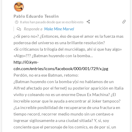
Pablo Eduardo Tesolin
8 años han pasado desde que se escribió esto
Responde a
Make Mine Marvel
¿»Si pero no»? ¿Entonces, éso de que el amor es la fuerza mas
poderosa del universo es una brillante resolución?
«Si criticamos la trilogía del murciélago, ahí si que hay algo»
«Algo»??? ¿Batman huyendo con la bomba…
http://i0.kym-
cdn.com/entries/icons/facebook/000/001/729/x.jpg
Perdón, no era ese Batman, retomo:
¿Batman huyendo con la bomba y(si no hablamos de un
Alfred afectado por el fernet) su posterior aparición en Italia
vivito y coleando no es un enorme Deux Ex Machina? ¿El
increíble sonar que le ayuda a encontrar al Joker tampoco?
¿La increíble posibilidad de recuperarse de una fractura en
tiempo record, recorrer medio mundo sin un centavo e
ingresar sigilosamente a una ciudad sitiada? Y, sí, soy
conciente que el personaje de los comics, es de por sí, un