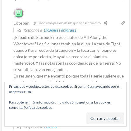
Exteban
8 años han pasado desde que se escribió esto
Responde a
Diógenes Pantarújez
¿El padre de Starbuck no es el autor de All Along the
Wachtower? Los 5 cilones también la ollen. La cara de Tight
cuando Kara recuerda la canción y la toca con el piano es
epica (que por cierto, le ayuda a recordar el pianista
misterioso). Y las notas son las coordenadas de la Tierra. No
se volatilizan, van encajando…
En resumen, que me encantó porque toda la serie sugiere que
hay algo divino, y al final, leñe, pues era verdad.
Privacidad y cookies: este sitio usa cookies. Si continúas navegando por él,
Responder
0
aceptas su uso.
Para obtener más información, incluido cómo gestionar las cookies,
Autor
consulta:
Política de cookies
Diógenes Pantarújez
8 años han pasado desde que se escribió esto
Responde a
Exteban