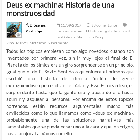
Deus ex machina: Historia de una
monstruosidad
Diógenes
11/09/2017
33 comentarios
Pantarújez
deus ex machina
El Extraño
galactica
Los 4
fantásticos
Marcelino Pan y
Vino
Marvel
Nietzsche
Supermente
Todos los tópicos empiezan como algo novedoso cuando son
inventados por primera vez, sin ir muy lejos el final de El
Planeta de los Simios era un giro sorprendente en un principio,
igual que el de El Sexto Sentido o quienfuera el primero que
escribió una historia de ciencia ficción de gente
extinguiéndose que resultan ser Adán y Eva. Es novedoso, es
sorprendente hasta que la gente usa y abusa de ello hasta
aburrir y asquear al personal. Por encima de estos tópicos
horrendos, están recursos argumentales mucho más
envilecidos como lo que llamamos como «deus ex machina»,
probablemente una de las soluciones narrativas más
lamentables que se pueda echar uno a la cara y que, en origen,
hasta acojonaba. Vamos con ello.