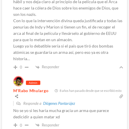
hábil y nos deja claro al principio de la película que el Arca
hace caer la cólera de Dios sobre los enemigos de Dios, que
son los nazis.
Con lo que la intervención divina queda justificada y todas las
penurias de Indy y Marion si tienen un fin, el de recoger el
arca al final de la película y llevárselo al gobierno de EEUU
para que lo metan en un almacén.
Luego ya lo debatible sería si el país que tiró dos bombas
atómicas se guardaría un arma así, pero eso ya es otra
historia…
Responder
0
Admin
M'Rabo Mhulargo
8 años han pasado desde que se escribió esto
Responde a
Diógenes Pantarújez
No se yo si les haria mucha gracia un arma que parece
dedicidir a quien matar xd
Responder
0