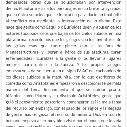
demasiadas obras que se solucionaban por intervención
divina. El autor metía a los personajes en un brete tan grande,
que la única solución que se le ocurría para darle un final feliz
al conflicto era
mediante la intervención de lo divino. Esto
hace que gente como Esquilo o Eurípides usen y abusen de los
actores todopoderosos que bajan de los cielos subidos en una
plataforma -recordemos que los griegos son los inventores de
las grúas esas que tanto placer dan a los fans de
Megaestructuras- y liberan al héroe de sus ataduras, curan
enfermedades incurables a la gente o los llevan a lugares
mejores para unirse a la fuerza. Y los propios griegos
empezaron a darse cuenta en el siglo IV AC del cachondeo de
los dioses subidos a la maquinita, con lo que escritores de
comedia como Aristófanes empezaron a descojonarse de mala
manera del tema, linchamiento al que se unirían pronto
filósofos como Platón y su discípulo Aristóteles, gente que
guió el pensamiento posterior y comenzaron así la mala fama
del recurso. Sin embargo, con el paso de los siglos y la llegada
de gente más religiosa, el recurso de meter a Dios en todo lo
humano empezó a ser muy bien visto por el poder, que lo veía
como una extensión de justicia porque esa gente lo de la