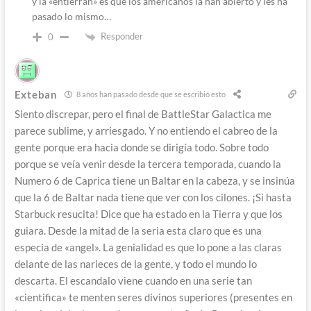
y la «entierran» es que los americanos la han abierto y les ha
pasado lo mismo…
Responder
0
Exteban
8 años han pasado desde que se escribió esto
Siento discrepar, pero el final de BattleStar Galactica me
parece sublime, y arriesgado. Y no entiendo el cabreo de la
gente porque era hacia donde se dirigía todo. Sobre todo
porque se veía venir desde la tercera temporada, cuando la
Numero 6 de Caprica tiene un Baltar en la cabeza, y se insinúa
que la 6 de Baltar nada tiene que ver con los cilones. ¡Si hasta
Starbuck resucita! Dice que ha estado en la Tierra y que los
guiara. Desde la mitad de la seria esta claro que es una
especia de «angel». La genialidad es que lo pone a las claras
delante de las narieces de la gente, y todo el mundo lo
descarta. El escandalo viene cuando en una serie tan
«cientifica» te menten seres divinos superiores (presentes en