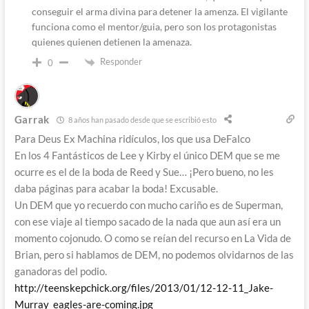
conseguir el arma divina para detener la amenza. El vigilante
funciona como el mentor/guia, pero son los protagonistas
quienes quienen detienen la amenaza.
Responder
0
Garrak
8 años han pasado desde que se escribió esto
Para Deus Ex Machina ridículos, los que usa DeFalco
En los 4 Fantásticos de Lee y Kirby el único DEM que se me
ocurre es el de la boda de Reed y Sue… ¡Pero bueno, no les
daba páginas para acabar la boda! Excusable.
Un DEM que yo recuerdo con mucho cariño es de Superman,
con ese viaje al tiempo sacado de la nada que aun así era un
momento cojonudo. O como se reían del recurso en La Vida de
Brian, pero si hablamos de DEM, no podemos olvidarnos de las
ganadoras del podio.
http://teenskepchick.org/files/2013/01/12-12-11_Jake-
Murray_eagles-are-coming.jpg