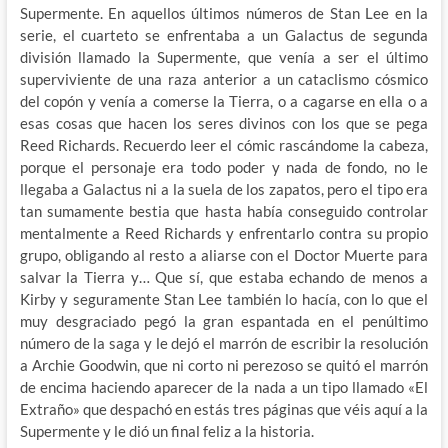
Supermente. En aquellos últimos números de Stan Lee en la
serie, el cuarteto se enfrentaba a un Galactus de segunda
división llamado la Supermente, que venía a ser el último
superviviente de una raza anterior a un cataclismo cósmico
del copón y venía a comerse la Tierra, o a cagarse en ella o a
esas cosas que hacen los seres divinos con los que se pega
Reed Richards. Recuerdo leer el cómic rascándome la cabeza,
porque el personaje era todo poder y nada de fondo, no le
llegaba a Galactus ni a la suela de los zapatos, pero el tipo era
tan sumamente bestia que hasta había conseguido controlar
mentalmente a Reed Richards y enfrentarlo contra su propio
grupo, obligando al resto a aliarse con el Doctor Muerte para
salvar la Tierra y… Que sí, que estaba echando de menos a
Kirby y seguramente Stan Lee también lo hacía, con lo que el
muy desgraciado pegó la gran espantada en el penúltimo
número de la saga y le dejó el marrón de escribir la resolución
a Archie Goodwin, que ni corto ni perezoso se quitó el marrón
de encima haciendo aparecer de la nada a un tipo llamado «El
Extraño» que despachó en estás tres páginas que véis aquí a la
Supermente y le dió un final feliz a la historia.