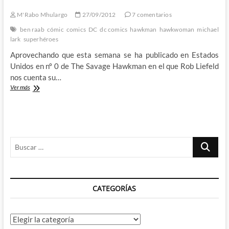
sórdido
futuro
M'Rabo Mhulargo
27/09/2012
7 comentarios
ben raab
cómic
comics
DC
dc comics
hawkman
hawkwoman
michael
lark
superhéroes
Aprovechando que esta semana se ha publicado en Estados
Unidos en nº 0 de The Savage Hawkman en el que Rob Liefeld
nos cuenta su…
Legend
Ver más
of
the
Hawkman
–
El
Buscar
último
vuelo
…
de
los
Halcones
CATEGORÍAS
de
la
Edad
de
Categorías
Plata