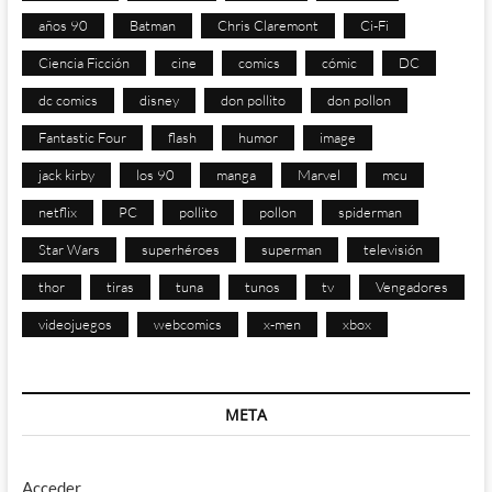
años 90
Batman
Chris Claremont
Ci-Fi
Ciencia Ficción
cine
comics
cómic
DC
dc comics
disney
don pollito
don pollon
Fantastic Four
flash
humor
image
jack kirby
los 90
manga
Marvel
mcu
netflix
PC
pollito
pollon
spiderman
Star Wars
superhéroes
superman
televisión
thor
tiras
tuna
tunos
tv
Vengadores
videojuegos
webcomics
x-men
xbox
META
Acceder