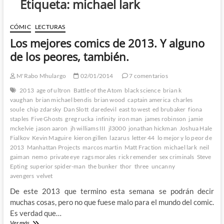
Etiqueta:
michael lark
CÓMIC
LECTURAS
Los mejores comics de 2013. Y alguno
de los peores, también.
M'Rabo Mhulargo
02/01/2014
7 comentarios
2013
age of ultron
Battle of the Atom
black science
brian k
vaughan
brian michael bendis
brian wood
captain america
charles
soule
chip zdarsky
Dan Slott
daredevil
east to west
ed brubaker
fiona
staples
Five Ghosts
greg rucka
infinity
iron man
james robinson
jamie
mckelvie
jason aaron
jh williams III
jl3000
jonathan hickman
Joshua Hale
Fialkov
Kevin Maguire
kieron gillen
lazarus
letter 44
lo mejor y lo peor de
2013
Manhattan Projects
marcos martin
Matt Fraction
michael lark
neil
gaiman
nemo
private eye
rags morales
rick remender
sex criminals
Steve
Epting
superior spider-man
the bunker
thor
three
uncanny
avengers
velvet
De este 2013 que termino esta semana se podrán decir
muchas cosas, pero no que fuese malo para el mundo del comic.
Es verdad que…
Los
Ver más