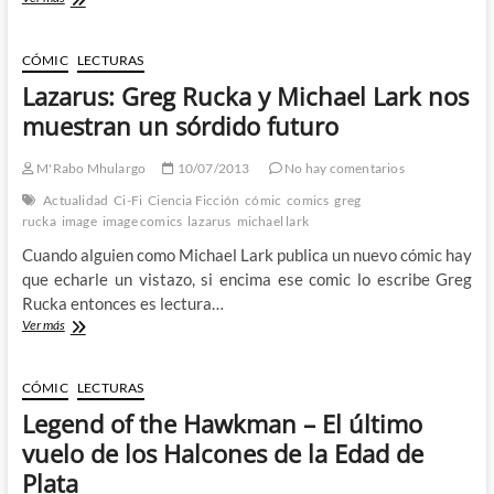
mejores
comics
de
CÓMIC
LECTURAS
2013.
Lazarus: Greg Rucka y Michael Lark nos
Y
alguno
muestran un sórdido futuro
de
los
M'Rabo Mhulargo
10/07/2013
No hay comentarios
peores,
también.
Actualidad
Ci-Fi
Ciencia Ficción
cómic
comics
greg
rucka
image
image comics
lazarus
michael lark
Cuando alguien como Michael Lark publica un nuevo cómic hay
que echarle un vistazo, si encima ese comic lo escribe Greg
Rucka entonces es lectura…
Lazarus:
Ver más
Greg
Rucka
y
CÓMIC
LECTURAS
Michael
Legend of the Hawkman – El último
Lark
nos
vuelo de los Halcones de la Edad de
muestran
Plata
un