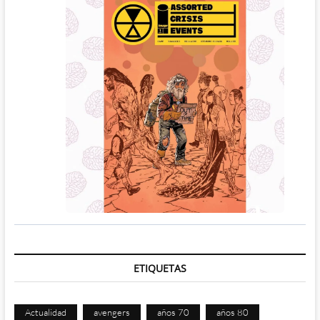
ETIQUETAS
Actualidad
avengers
años 70
años 80