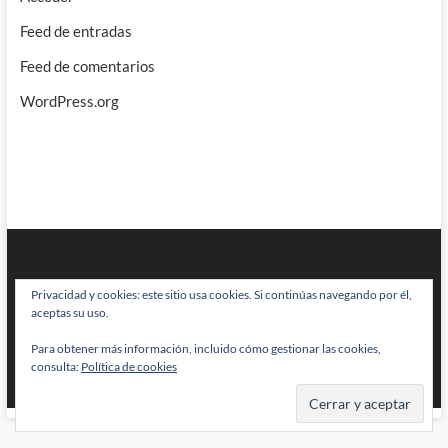
Feed de entradas
Feed de comentarios
WordPress.org
Privacidad y cookies: este sitio usa cookies. Si continúas navegando por él,
aceptas su uso.
Para obtener más información, incluido cómo gestionar las cookies,
BRAINSTOMPING
| Diseñado por:
Theme Freesia
|
WordPress
| © Todos
consulta:
Política de cookies
los derechos reservados