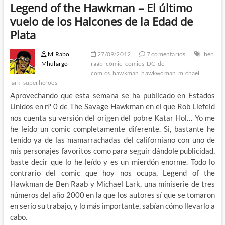
Legend of the Hawkman – El último
vuelo de los Halcones de la Edad de
Plata
M'Rabo
27/09/2012
7 comentarios
ben
Mhulargo
raab
cómic
comics
DC
dc
comics
hawkman
hawkwoman
michael
lark
superhéroes
Aprovechando que esta semana se ha publicado en Estados
Unidos en nº 0 de The Savage Hawkman en el que Rob Liefeld
nos cuenta su versión del origen del pobre Katar Hol… Yo me
he leído un comic completamente diferente. Si, bastante he
tenido ya de las mamarrachadas del californiano con uno de
mis personajes favoritos como para seguir dándole publicidad,
baste decir que lo he leído y es un mierdón enorme. Todo lo
contrario del comic que hoy nos ocupa, Legend of the
Hawkman de Ben Raab y Michael Lark, una miniserie de tres
números del año 2000 en la que los autores sí que se tomaron
en serio su trabajo, y lo más importante, sabían cómo llevarlo a
cabo.