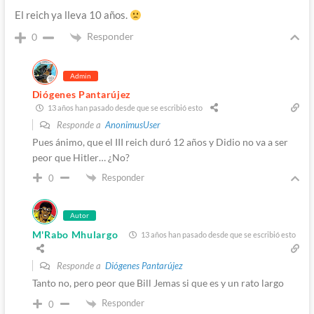
El reich ya lleva 10 años.
Responder
0
Admin
Diógenes Pantarújez
13 años han pasado desde que se escribió esto
Responde a
AnonimusUser
Pues ánimo, que el III reich duró 12 años y Didio no va a ser
peor que Hitler… ¿No?
Responder
0
Autor
M'Rabo Mhulargo
13 años han pasado desde que se escribió esto
Responde a
Diógenes Pantarújez
Tanto no, pero peor que Bill Jemas si que es y un rato largo
Responder
0