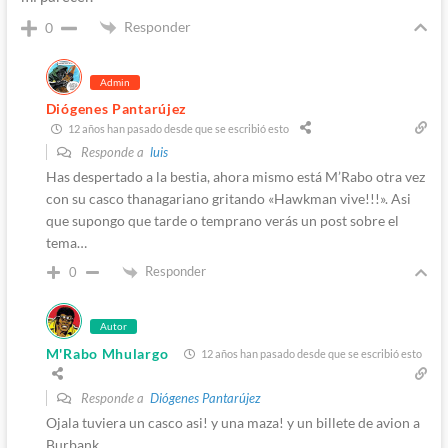
Responder
0
Admin
Diógenes Pantarújez
12 años han pasado desde que se escribió esto
Responde a
luis
Has despertado a la bestia, ahora mismo está M’Rabo otra vez
con su casco thanagariano gritando «Hawkman vive!!!». Asi
que supongo que tarde o temprano verás un post sobre el
tema…
Responder
0
Autor
M'Rabo Mhulargo
12 años han pasado desde que se escribió esto
Responde a
Diógenes Pantarújez
Ojala tuviera un casco asi! y una maza! y un billete de avion a
Burbank…