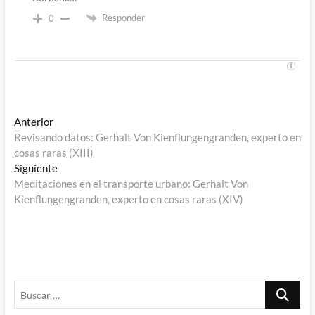
Responder
0
Navegación
Entrada
Anterior
anterior:
Revisando datos: Gerhalt Von Kienflungengranden, experto en
de
cosas raras (XIII)
entradas
Entrada
Siguiente
siguiente:
Meditaciones en el transporte urbano: Gerhalt Von
Kienflungengranden, experto en cosas raras (XIV)
Buscar
…