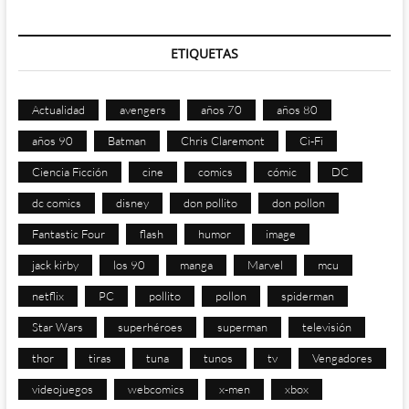
ETIQUETAS
Actualidad
avengers
años 70
años 80
años 90
Batman
Chris Claremont
Ci-Fi
Ciencia Ficción
cine
comics
cómic
DC
dc comics
disney
don pollito
don pollon
Fantastic Four
flash
humor
image
jack kirby
los 90
manga
Marvel
mcu
netflix
PC
pollito
pollon
spiderman
Star Wars
superhéroes
superman
televisión
thor
tiras
tuna
tunos
tv
Vengadores
videojuegos
webcomics
x-men
xbox