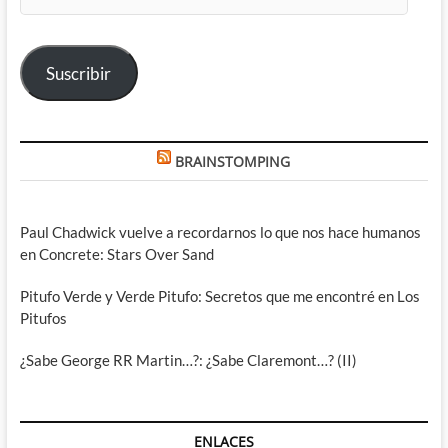
de
correo
electrónico
Suscribir
BRAINSTOMPING
Paul Chadwick vuelve a recordarnos lo que nos hace humanos
en Concrete: Stars Over Sand
Pitufo Verde y Verde Pitufo: Secretos que me encontré en Los
Pitufos
¿Sabe George RR Martin…?: ¿Sabe Claremont…? (II)
ENLACES