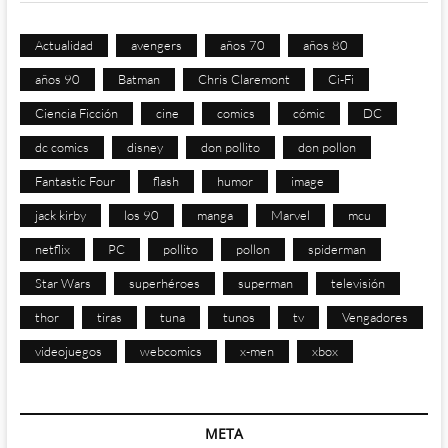
Actualidad
avengers
años 70
años 80
años 90
Batman
Chris Claremont
Ci-Fi
Ciencia Ficción
cine
comics
cómic
DC
dc comics
disney
don pollito
don pollon
Fantastic Four
flash
humor
image
jack kirby
los 90
manga
Marvel
mcu
netflix
PC
pollito
pollon
spiderman
Star Wars
superhéroes
superman
televisión
thor
tiras
tuna
tunos
tv
Vengadores
videojuegos
webcomics
x-men
xbox
META