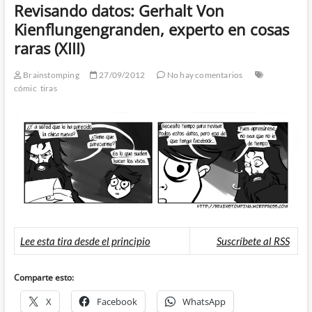
Revisando datos: Gerhalt Von
Kienflungengranden, experto en cosas
raras (XIII)
Brainstomping
27/09/2012
No hay comentarios
cómic
tiras
Lee esta tira desde el principio
Suscríbete al RSS
Comparte esto:
X
Facebook
WhatsApp