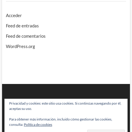
Acceder
Feed de entradas
Feed de comentarios
WordPress.org
Privacidad y cookies: este sitio usa cookies. Si continúas navegando por él,
aceptas su uso.
Para obtener más información, incluido cómo gestionar las cookies,
BRAINSTOMPING
| Diseñado por:
Theme Freesia
|
WordPress
| © Todos
consulta:
Política de cookies
los derechos reservados