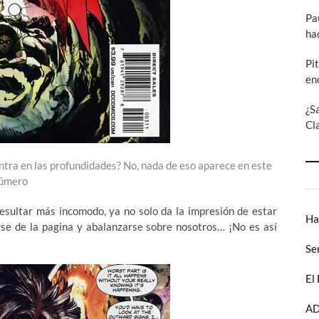
Pa
ha
Pi
en
¿S
Cl
tra en las profundidades? No, nada de eso aparece en este
úmero
ultar más incomodo, ya no solo da la impresión de estar
Ha
irse de la pagina y abalanzarse sobre nosotros… ¡No es así
Se
El
AD