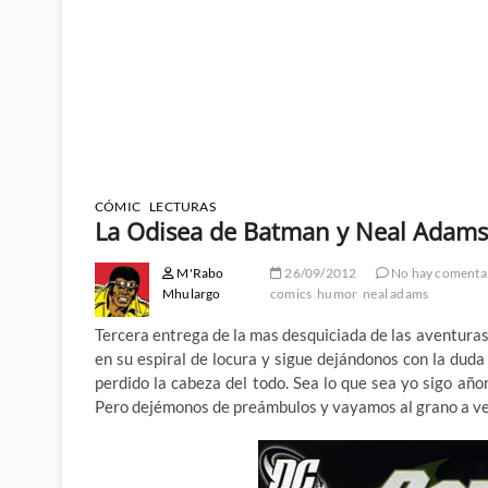
CÓMIC
LECTURAS
La Odisea de Batman y Neal Adams 
M'Rabo
26/09/2012
No hay comenta
Mhulargo
comics
humor
neal adams
Tercera entrega de la mas desquiciada de las aventur
en su espiral de locura y sigue dejándonos con la duda
perdido la cabeza del todo. Sea lo que sea yo sigo añ
Pero dejémonos de preámbulos y vayamos al grano a ve