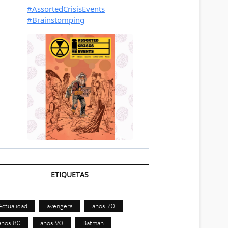
ETIQUETAS
Actualidad
avengers
años 70
años 80
años 90
Batman