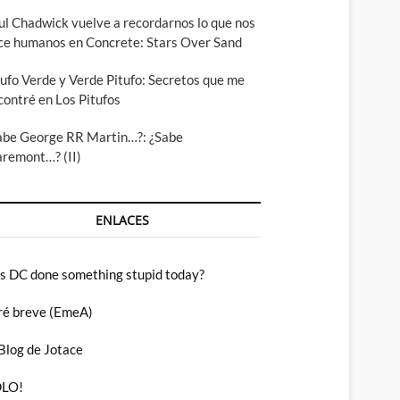
ul Chadwick vuelve a recordarnos lo que nos
ce humanos en Concrete: Stars Over Sand
tufo Verde y Verde Pitufo: Secretos que me
contré en Los Pitufos
abe George RR Martin…?: ¿Sabe
aremont…? (II)
ENLACES
s DC done something stupid today?
ré breve (EmeA)
 Blog de Jotace
LO!