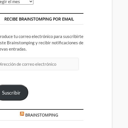
chivos
RECIBE BRAINSTOMPING POR EMAIL
troduce tu correo electrónico para suscribirte
este Brainstomping y recibir notificaciones de
evas entradas.
rección
rreo
ectrónico
Suscribir
BRAINSTOMPING