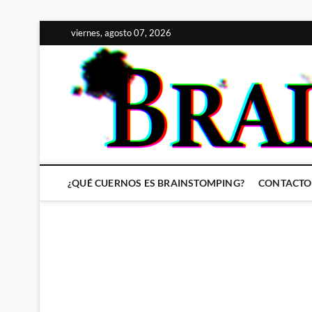
Saltar
viernes, agosto 07, 2026
al
contenido
¿QUÉ CUERNOS ES BRAINSTOMPING?
CONTACTO