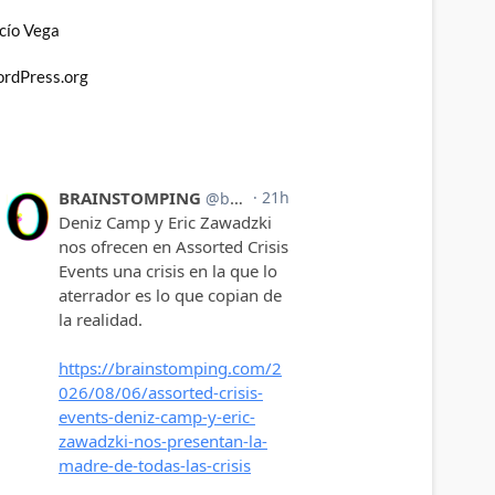
cío Vega
rdPress.org