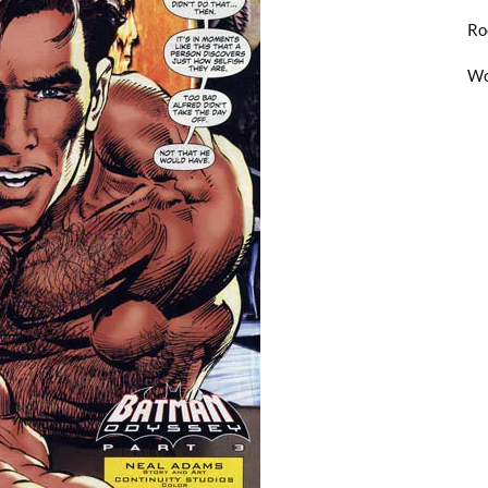
Ro
Wo