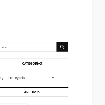
n
ú
Buscar
…
CATEGORÍAS
tegorías
ARCHIVOS