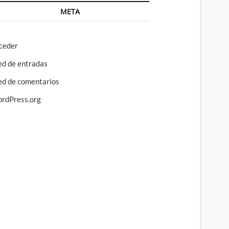
META
ceder
ed de entradas
ed de comentarios
rdPress.org