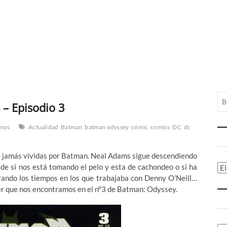
– Episodio 3
rios
Actualidad
Batman
batman odyssey
cómic
comics
DC
dc
as jamás vividas por Batman. Neal Adams sigue descendiendo
 de si nos está tomando el pelo y esta de cachondeo o si ha
Ca
orando los tiempos en los que trabajaba con Denny O’Neill…
r que nos encontramos en el nº3 de Batman: Odyssey.