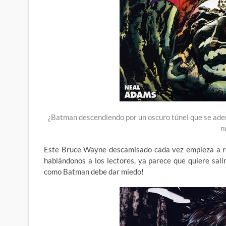
¿Batman descendiendo por un oscuro túnel que se aden
n
Este Bruce Wayne descamisado cada vez empieza a res
hablándonos a los lectores, ya parece que quiere sal
como Batman debe dar miedo!