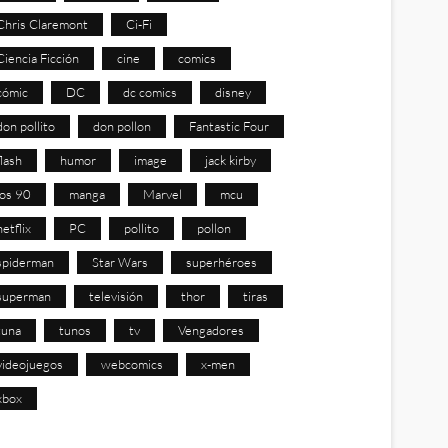
Chris Claremont
Ci-Fi
Ciencia Ficción
cine
comics
cómic
DC
dc comics
disney
don pollito
don pollon
Fantastic Four
flash
humor
image
jack kirby
los 90
manga
Marvel
mcu
netflix
PC
pollito
pollon
spiderman
Star Wars
superhéroes
superman
televisión
thor
tiras
tuna
tunos
tv
Vengadores
videojuegos
webcomics
x-men
xbox