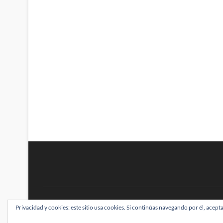
BRAINSTOMPING
Privacidad y cookies: este sitio usa cookies. Si continúas navegando por él, acepta
| Diseñado por:
Theme Freesia
|
WordPress
| ©