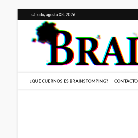
Saltar
sábado, agosto 08, 2026
al
contenido
¿QUÉ CUERNOS ES BRAINSTOMPING?
CONTACTO