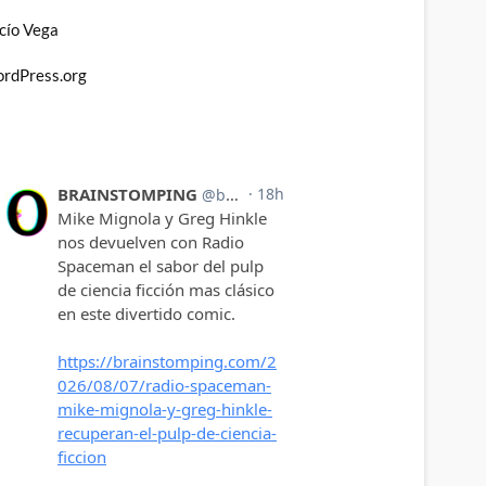
cío Vega
rdPress.org