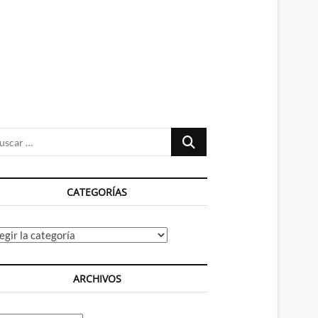
n
ú
Buscar
…
CATEGORÍAS
tegorías
ARCHIVOS