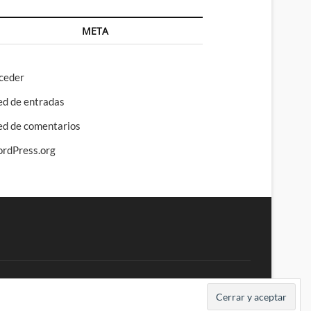
META
ceder
ed de entradas
ed de comentarios
rdPress.org