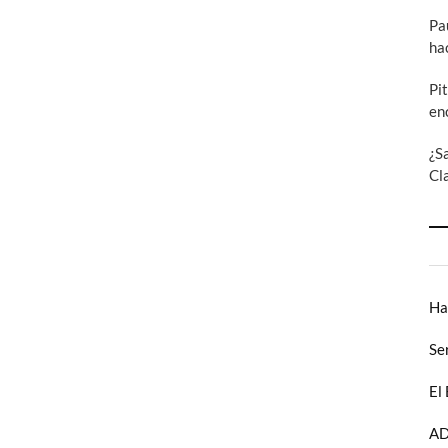
Pa
ha
Pi
en
¿S
Cl
Ha
Se
El
AD