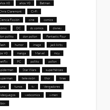
años 80
años 90
Batman
Chris Claremont
Ci-Fi
Ciencia Ficción
cine
comics
cómic
DC
dc comics
disney
don pollito
don pollon
Fantastic Four
flash
humor
image
jack kirby
los 90
manga
Marvel
mcu
netflix
PC
pollito
pollon
spiderman
Star Wars
superhéroes
superman
televisión
thor
tiras
tuna
tunos
tv
Vengadores
videojuegos
webcomics
x-men
xbox