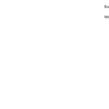
Ro
Wo