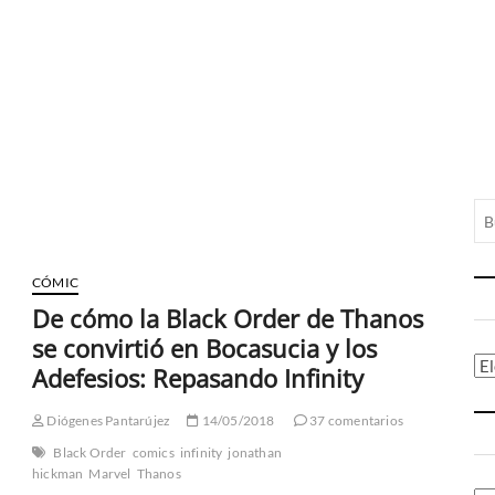
CÓMIC
De cómo la Black Order de Thanos
se convirtió en Bocasucia y los
Ca
Adefesios: Repasando Infinity
Diógenes Pantarújez
14/05/2018
37 comentarios
Black Order
comics
infinity
jonathan
hickman
Marvel
Thanos