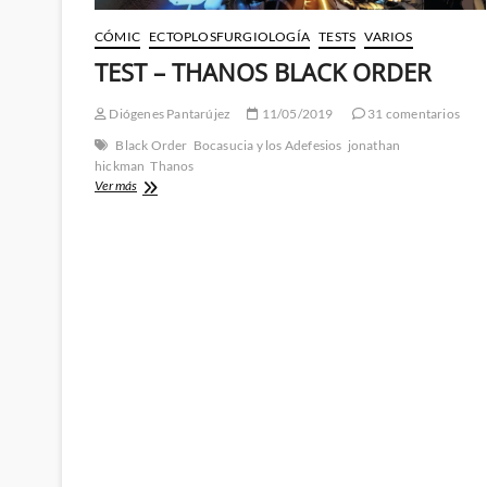
CÓMIC
ECTOPLOSFURGIOLOGÍA
TESTS
VARIOS
TEST – THANOS BLACK ORDER
Diógenes Pantarújez
11/05/2019
31 comentarios
Black Order
Bocasucia y los Adefesios
jonathan
hickman
Thanos
TEST
Ver más
–
THANOS
BLACK
ORDER