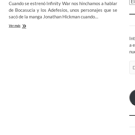
Ar
Cuando se estrenó Infinity War nos hinchamos a hablar
de Bocasucia y los Adefesios, unos personajes que se
sacó de la manga Jonathan Hickman cuando…
De
Ver más
cómo
la
In
Black
a 
Order
nu
de
Thanos
se
Di
convirtió
de
en
co
Bocasucia
el
y
los
Adefesios:
Repasando
Infinity