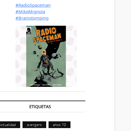
ETIQUETAS
Actualidad
avengers
años 70