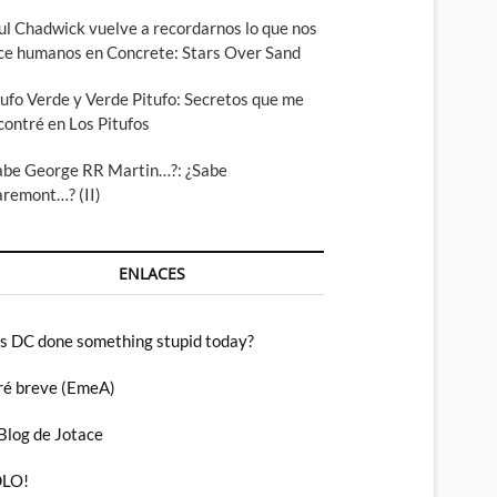
ul Chadwick vuelve a recordarnos lo que nos
ce humanos en Concrete: Stars Over Sand
tufo Verde y Verde Pitufo: Secretos que me
contré en Los Pitufos
abe George RR Martin…?: ¿Sabe
aremont…? (II)
ENLACES
s DC done something stupid today?
ré breve (EmeA)
 Blog de Jotace
LO!