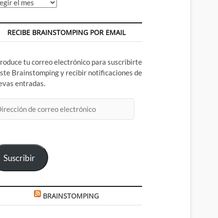
chivos
RECIBE BRAINSTOMPING POR EMAIL
troduce tu correo electrónico para suscribirte
este Brainstomping y recibir notificaciones de
evas entradas.
rección
rreo
ectrónico
Suscribir
BRAINSTOMPING