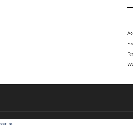
Ac
Fe
Fe
Wo
s su uso.
 Todos los derechos reservados