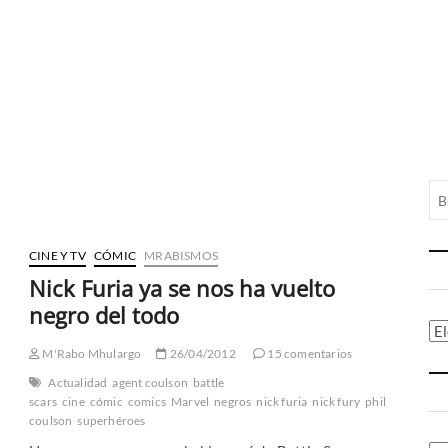
CINE Y TV
CÓMIC
MRABISMOS
Nick Furia ya se nos ha vuelto
negro del todo
Ca
M'Rabo Mhulargo
26/04/2012
15 comentarios
Actualidad
agent coulson
battle
scars
cine
cómic
comics
Marvel
negros
nick furia
nick fury
phil
coulson
superhéroes