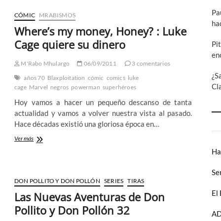
reseñas
Pa
del
CÓMIC
MRABISMOS
New
ha
Where’s my money, Honey? : Luke
52
de
Cage quiere su dinero
Pi
DC
en
–
M'Rabo Mhulargo
06/09/2011
3 comentarios
1º
¿S
semana
años 70
Blaxploitation
cómic
comics
luke
Cl
cage
Marvel
negros
powerman
superhéroes
Hoy vamos a hacer un pequeño descanso de tanta
actualidad y vamos a volver nuestra vista al pasado.
Hace décadas existió una gloriosa época en…
Where’s
Ver más
my
Ha
money,
Honey?
Se
:
DON POLLITO Y DON POLLÓN
SERIES
TIRAS
Luke
Cage
El
Las Nuevas Aventuras de Don
quiere
Pollito y Don Pollón 32
su
AD
dinero