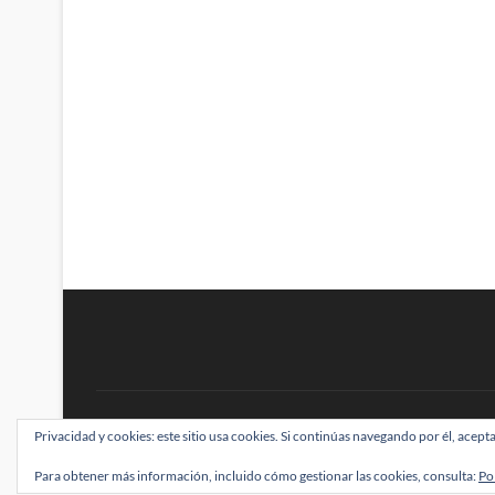
BRAINSTOMPING
Privacidad y cookies: este sitio usa cookies. Si continúas navegando por él, acepta
| Diseñado por:
Theme Freesia
|
WordPress
| ©
Para obtener más información, incluido cómo gestionar las cookies, consulta:
Po