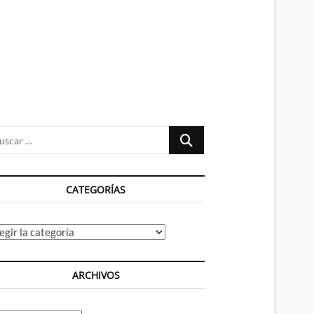
n
ú
Buscar
…
CATEGORÍAS
tegorías
ARCHIVOS