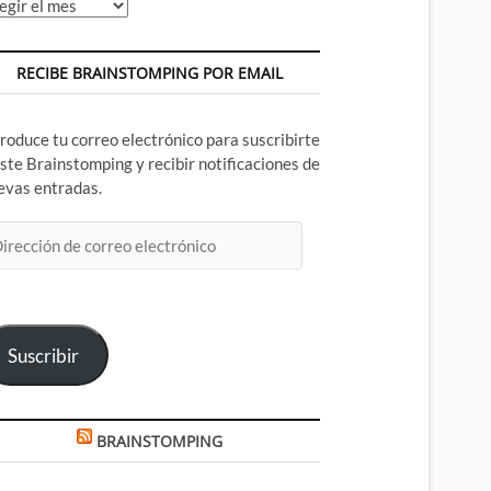
chivos
RECIBE BRAINSTOMPING POR EMAIL
troduce tu correo electrónico para suscribirte
este Brainstomping y recibir notificaciones de
evas entradas.
rección
rreo
ectrónico
Suscribir
BRAINSTOMPING