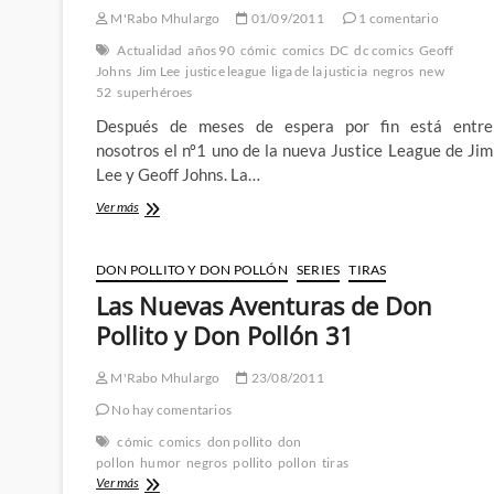
Justicia
M'Rabo Mhulargo
01/09/2011
1 comentario
de
Jim
Actualidad
años 90
cómic
comics
DC
dc comics
Geoff
Lee
Johns
Jim Lee
justice league
liga de la justicia
negros
new
52
superhéroes
Después de meses de espera por fin está entre
nosotros el nº1 uno de la nueva Justice League de Jim
Lee y Geoff Johns. La…
Ya
Ver más
llego,
ya
está
DON POLLITO Y DON POLLÓN
SERIES
TIRAS
aquí,
Las Nuevas Aventuras de Don
la
Justice
Pollito y Don Pollón 31
League
de
M'Rabo Mhulargo
23/08/2011
Jim
Lee
No hay comentarios
(y
cómic
comics
don pollito
don
Geoff
pollon
humor
negros
pollito
pollon
tiras
Johns)
Las
Ver más