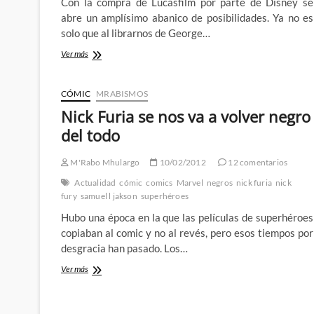
Con la compra de Lucasfilm por parte de Disney se
abre un amplísimo abanico de posibilidades. Ya no es
solo que al librarnos de George…
Disney
Ver más
+
Star
Wars
CÓMIC
MRABISMOS
+
Nick Furia se nos va a volver negro
Marvel:
The
del todo
Windu
Soldier
M'Rabo Mhulargo
10/02/2012
12 comentarios
Actualidad
cómic
comics
Marvel
negros
nick furia
nick
fury
samuel l jakson
superhéroes
Hubo una época en la que las películas de superhéroes
copiaban al comic y no al revés, pero esos tiempos por
desgracia han pasado. Los…
Nick
Ver más
Furia
se
nos