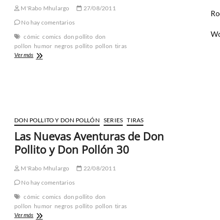
M'Rabo Mhulargo
27/08/2011
Ro
No hay comentarios
Wo
cómic
comics
don pollito
don
pollon
humor
negros
pollito
pollon
tiras
Las
Ver más
Nuevas
Aventuras
de
Don
Pollito
y
Don
DON POLLITO Y DON POLLÓN
SERIES
TIRAS
Pollón
Las Nuevas Aventuras de Don
32
Pollito y Don Pollón 30
M'Rabo Mhulargo
22/08/2011
No hay comentarios
cómic
comics
don pollito
don
pollon
humor
negros
pollito
pollon
tiras
Las
Ver más