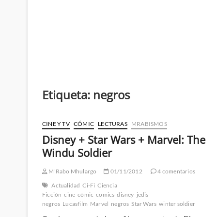
Etiqueta:
negros
CINE Y TV
CÓMIC
LECTURAS
MRABISMOS
Disney + Star Wars + Marvel: The
Windu Soldier
M'Rabo Mhulargo
01/11/2012
4 comentarios
Actualidad
Ci-Fi
Ciencia
Ficción
cine
cómic
comics
disney
jedis
negros
Lucasfilm
Marvel
negros
Star Wars
winter soldier