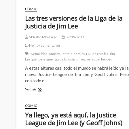
va
a
CÓMIC
volver
Las tres versiones de la Liga de la
negro
del
Justicia de Jim Lee
todo
M'Rabo Mhulargo
07/09/2011
No hay comentarios
Actualidad
años 90
cómic
comics
DC
dc comics
Jim
Lee
justice league liga de la justicia
negros
superhéroes
A estas alturas casi todo el mundo se habrá leído ya la
nueva Justice League de Jim Lee y Geoff Johns. Pero
con todo el…
Las
Ver más
tres
versiones
de
CÓMIC
la
Ya llego, ya está aquí, la Justice
Liga
de
League de Jim Lee (y Geoff Johns)
la