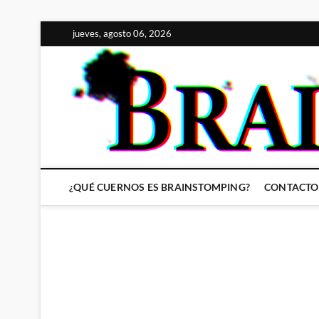
Saltar
jueves, agosto 06, 2026
al
contenido
¿QUÉ CUERNOS ES BRAINSTOMPING?
CONTACTO