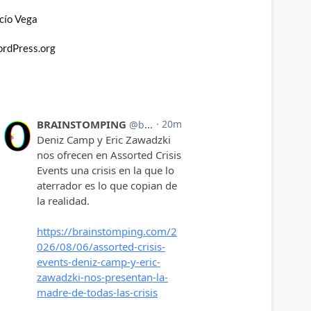
cío Vega
rdPress.org