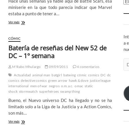
Hace unas semanas ya hable aquí de Battle Scars, esa
Ar
miniserie en la que todo parecía indicar que Marvel
estaba a punto de tener a…
Nick
Ver más
Furia
ya
In
se
CÓMIC
nos
a 
Batería de reseñas del New 52 de
ha
nu
vuelto
DC – 1º semana
negro
Di
del
M'Rabo Mhulargo
09/09/2011
4 comentarios
de
todo
co
Actualidad
animal man
batgirl
batwing
cómic
comics
DC
dc
el
comics
detective comics
green arrow
hawk & dove
justice league
international
men of war
negros
o.m.a.c.
omac
static
shock
stormwatch
superhéroes
swamp thing
Bueno, el Nuevo universo DC ha llegado y no se ha
limitado solo a la Liga de la Justicia y a Action Comics,
son más…
Batería
Ver más
de