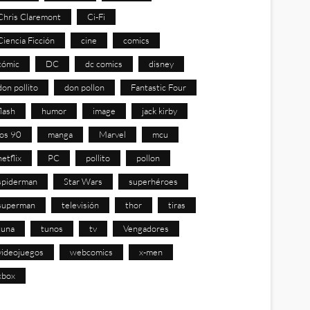
Chris Claremont
Ci-Fi
Ciencia Ficción
cine
comics
cómic
DC
dc comics
disney
don pollito
don pollon
Fantastic Four
flash
humor
image
jack kirby
los 90
manga
Marvel
mcu
netflix
PC
pollito
pollon
spiderman
Star Wars
superhéroes
superman
televisión
thor
tiras
tuna
tunos
tv
Vengadores
videojuegos
webcomics
x-men
xbox