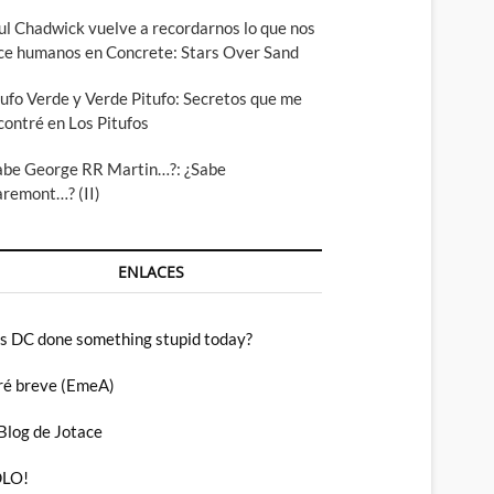
ul Chadwick vuelve a recordarnos lo que nos
ce humanos en Concrete: Stars Over Sand
tufo Verde y Verde Pitufo: Secretos que me
contré en Los Pitufos
abe George RR Martin…?: ¿Sabe
aremont…? (II)
ENLACES
s DC done something stupid today?
ré breve (EmeA)
 Blog de Jotace
LO!