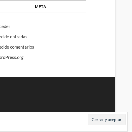
META
ceder
ed de entradas
ed de comentarios
rdPress.org