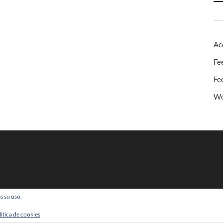
Ac
Fe
Fe
Wo
s su uso.
 Todos los derechos reservados
lítica de cookies