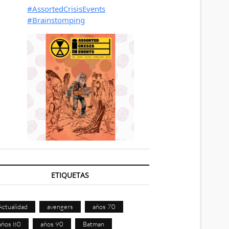
ETIQUETAS
Actualidad
avengers
años 70
años 80
años 90
Batman