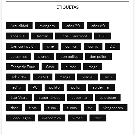
ETIQUETAS
Actualidad
avengers
años 70
años 80
años 90
Batman
Chris Claremont
Ci-Fi
Ciencia Ficción
cine
comics
cómic
DC
dc comics
disney
don pollito
don pollon
Fantastic Four
flash
humor
image
jack kirby
los 90
manga
Marvel
mcu
netflix
PC
pollito
pollon
spiderman
Star Wars
superhéroes
superman
televisión
thor
tiras
tuna
tunos
tv
Vengadores
videojuegos
webcomics
x-men
xbox