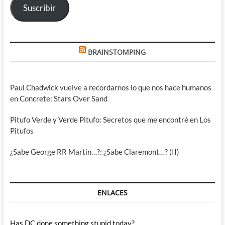
Suscribir
BRAINSTOMPING
Paul Chadwick vuelve a recordarnos lo que nos hace humanos
en Concrete: Stars Over Sand
Pitufo Verde y Verde Pitufo: Secretos que me encontré en Los
Pitufos
¿Sabe George RR Martin…?: ¿Sabe Claremont…? (II)
ENLACES
Has DC done something stupid today?