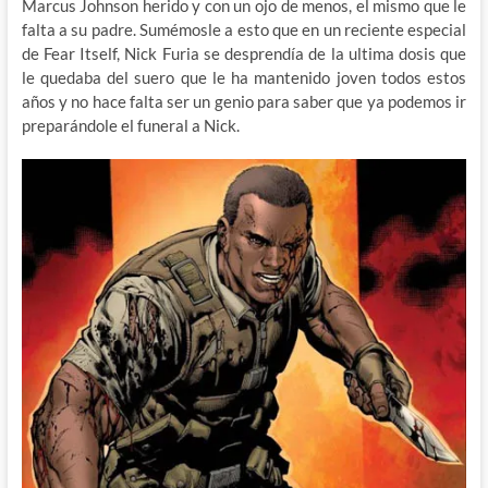
Marcus Johnson herido y con un ojo de menos, el mismo que le
falta a su padre. Sumémosle a esto que en un reciente especial
de Fear Itself, Nick Furia se desprendía de la ultima dosis que
le quedaba del suero que le ha mantenido joven todos estos
años y no hace falta ser un genio para saber que ya podemos ir
preparándole el funeral a Nick.