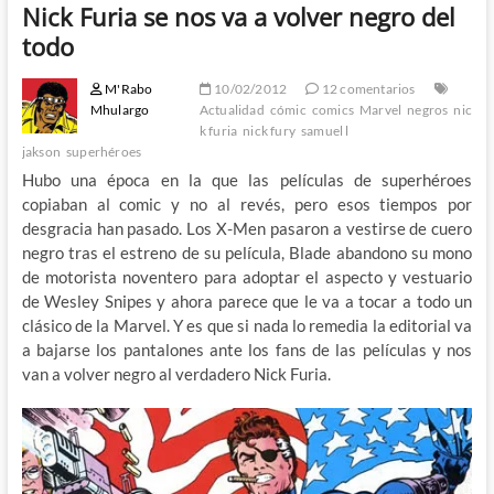
Nick Furia se nos va a volver negro del
todo
M'Rabo
10/02/2012
12 comentarios
Mhulargo
Actualidad
cómic
comics
Marvel
negros
nic
k furia
nick fury
samuel l
jakson
superhéroes
Hubo una época en la que las películas de superhéroes
copiaban al comic y no al revés, pero esos tiempos por
desgracia han pasado. Los X-Men pasaron a vestirse de cuero
negro tras el estreno de su película, Blade abandono su mono
de motorista noventero para adoptar el aspecto y vestuario
de Wesley Snipes y ahora parece que le va a tocar a todo un
clásico de la Marvel. Y es que si nada lo remedia la editorial va
a bajarse los pantalones ante los fans de las películas y nos
van a volver negro al verdadero Nick Furia.