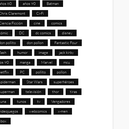
años 80
años 90
Batman
Chris Claremont
Ci-Fi
Ciencia Ficción
cine
comics
cómic
DC
dc comics
disney
don pollito
don pollon
Fantastic Four
flash
humor
image
jack kirby
los 90
manga
Marvel
mcu
netflix
PC
pollito
pollon
spiderman
Star Wars
superhéroes
superman
televisión
thor
tiras
tuna
tunos
tv
Vengadores
videojuegos
webcomics
x-men
xbox