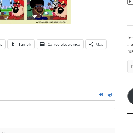
Ar
In
it
Tumblr
Correo electrónico
Más
a 
nu
Di
de
co
el
Login