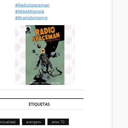
ETIQUETAS
Actualidad
avengers
años 70