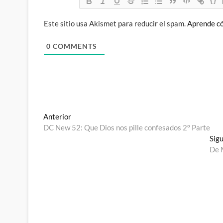
{}
Este sitio usa Akismet para reducir el spam.
Aprende có
0
COMMENTS
Navegación
Entrada
Anterior
anterior:
DC New 52: Que Dios nos pille confesados 2º Parte
de
Sig
entradas
De M