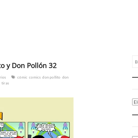
to y Don Pollón 32
rios
cómic
comics
don pollito
don
n
tiras
Ca