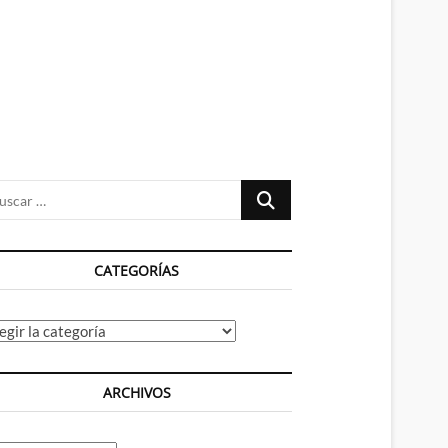
n
ú
Buscar
…
CATEGORÍAS
tegorías
ARCHIVOS