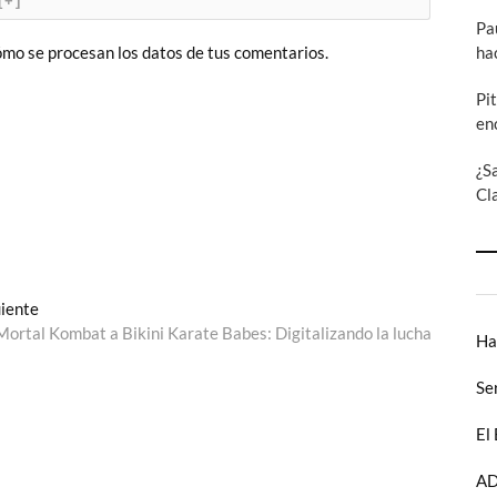
[+]
Pa
ha
mo se procesan los datos de tus comentarios.
Pi
en
¿S
Cl
Entrada
uiente
siguiente:
ortal Kombat a Bikini Karate Babes: Digitalizando la lucha
Ha
Se
El
AD