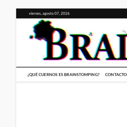
Saltar
viernes, agosto 07, 2026
al
contenido
¿QUÉ CUERNOS ES BRAINSTOMPING?
CONTACTO