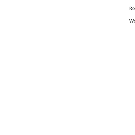
Ro
Wo