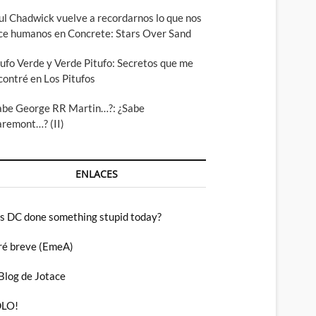
ul Chadwick vuelve a recordarnos lo que nos
ce humanos en Concrete: Stars Over Sand
tufo Verde y Verde Pitufo: Secretos que me
contré en Los Pitufos
abe George RR Martin…?: ¿Sabe
aremont…? (II)
ENLACES
s DC done something stupid today?
ré breve (EmeA)
 Blog de Jotace
LO!