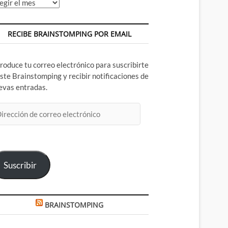
chivos
RECIBE BRAINSTOMPING POR EMAIL
troduce tu correo electrónico para suscribirte
este Brainstomping y recibir notificaciones de
evas entradas.
rección
rreo
ectrónico
Suscribir
BRAINSTOMPING