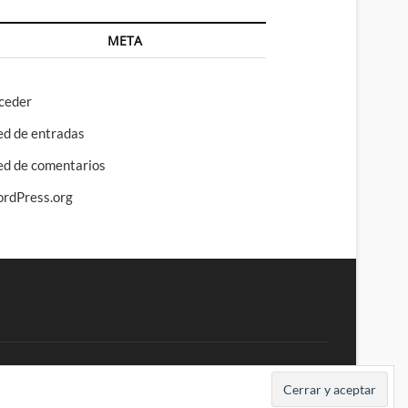
META
ceder
ed de entradas
ed de comentarios
rdPress.org