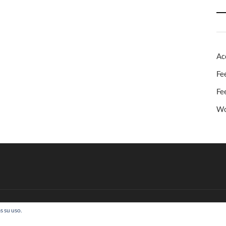
Ac
Fe
Fe
Wo
s su uso.
 Todos los derechos reservados