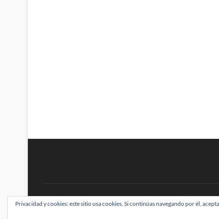
BRAINSTOMPING
Privacidad y cookies: este sitio usa cookies. Si continúas navegando por él, acepta
| Diseñado por:
Theme Freesia
|
WordPress
| ©