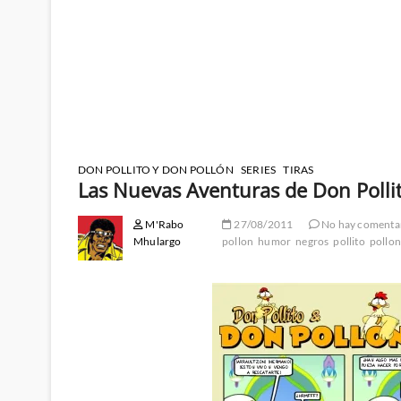
DON POLLITO Y DON POLLÓN
SERIES
TIRAS
Las Nuevas Aventuras de Don Polli
M'Rabo
27/08/2011
No hay comenta
Mhulargo
pollon
humor
negros
pollito
pollo