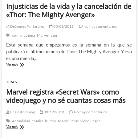
de
Injusticias de la vida y la cancelación de
Marvel
«Thor: The Mighty Avenger»
Diógenes Pantarújez
03/01/2011
No hay comentarios
cómic
comics
Marvel
thor
Esta semana que empezamos es la semana en la que se
publicará el último número de Thor: The Mighty Avenger. Y eso
es una mierda,…
Injusticias
Ver más
de
la
vida
TIRAS
y
Marvel registra «Secret Wars» como
la
cancelación
videojuego y no sé cuantas cosas más
de
«Thor:
Brainstomping
30/12/2010
No hay comentarios
The
Mighty
Actualidad
comics
humor
Marvel
tiras
videojuegos
Avenger»
Marvel
Ver más
registra
«Secret