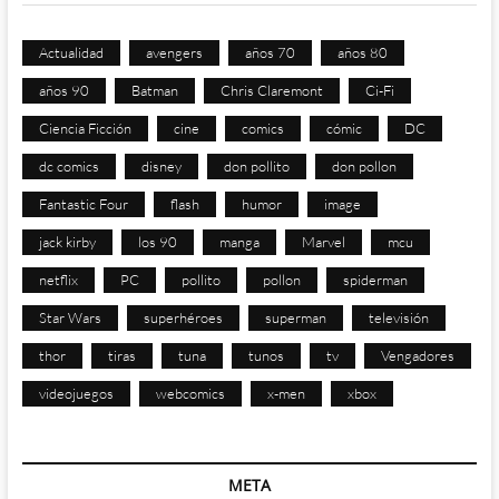
Actualidad
avengers
años 70
años 80
años 90
Batman
Chris Claremont
Ci-Fi
Ciencia Ficción
cine
comics
cómic
DC
dc comics
disney
don pollito
don pollon
Fantastic Four
flash
humor
image
jack kirby
los 90
manga
Marvel
mcu
netflix
PC
pollito
pollon
spiderman
Star Wars
superhéroes
superman
televisión
thor
tiras
tuna
tunos
tv
Vengadores
videojuegos
webcomics
x-men
xbox
META