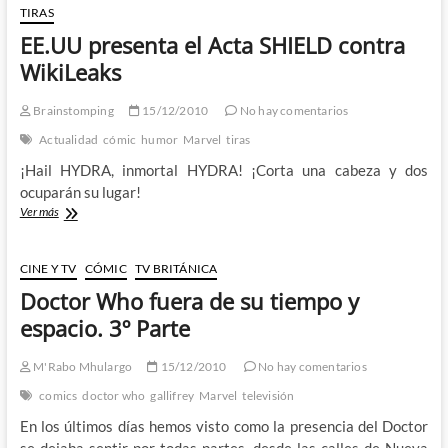
gran
TIRAS
evento
EE.UU presenta el Acta SHIELD contra
para
2011:
WikiLeaks
«Fear
Itself»
Brainstomping
15/12/2010
No hay comentarios
Actualidad
cómic
humor
Marvel
tiras
¡Hail HYDRA, inmortal HYDRA! ¡Corta una cabeza y dos
ocuparán su lugar!
EE.UU
Ver más
presenta
el
Acta
CINE Y TV
CÓMIC
TV BRITÁNICA
SHIELD
Doctor Who fuera de su tiempo y
contra
WikiLeaks
espacio. 3º Parte
M'Rabo Mhulargo
15/12/2010
No hay comentarios
comics
doctor who
gallifrey
Marvel
televisión
En los últimos días hemos visto como la presencia del Doctor
se dejaba sentir por todas partes, desde las calles de Nueva