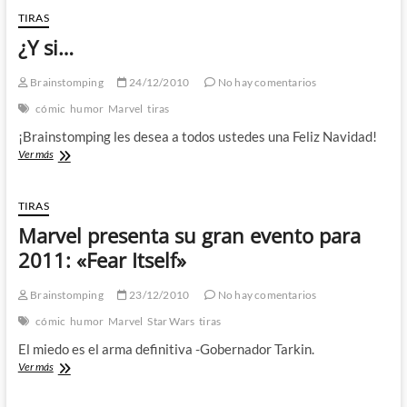
Wars»
TIRAS
como
¿Y si…
videojuego
y
no
Brainstomping
24/12/2010
No hay comentarios
sé
cómic
humor
Marvel
tiras
cuantas
cosas
¡Brainstomping les desea a todos ustedes una Feliz Navidad!
más
¿Y
Ver más
si…
TIRAS
Marvel presenta su gran evento para
2011: «Fear Itself»
Brainstomping
23/12/2010
No hay comentarios
cómic
humor
Marvel
Star Wars
tiras
El miedo es el arma definitiva -Gobernador Tarkin.
Marvel
Ver más
presenta
su