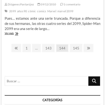
espacio.
Diógenes Pantarújez
09/12/2010
1 comentario
2º
2099
años 90
cómic
comics
Marvel
marvel 2099
Parte
Pues… estamos ante una serie truncada. Porque a diferencia
de sus hermanas, las otras cuatro series del 2099, Spider-Man
2099 era una serie de largo…
Spiderman
Ver más
2099:
Un
Paginación
borde
Página
Página
Página
Página
Página
Página
1
…
143
144
145
carismático
anterior
siguiente
de
entradas
Buscar
…
CATEGORÍAS