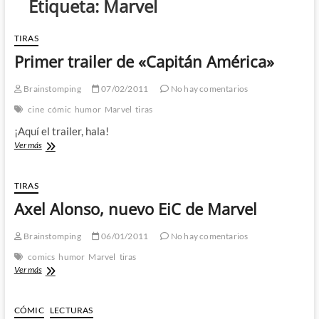
Etiqueta:
Marvel
TIRAS
Primer trailer de «Capitán América»
Brainstomping
07/02/2011
No hay comentarios
cine
cómic
humor
Marvel
tiras
¡Aquí el trailer, hala!
Primer
Ver más
trailer
de
«Capitán
TIRAS
América»
Axel Alonso, nuevo EiC de Marvel
Brainstomping
06/01/2011
No hay comentarios
comics
humor
Marvel
tiras
Axel
Ver más
Alonso,
nuevo
EiC
CÓMIC
LECTURAS