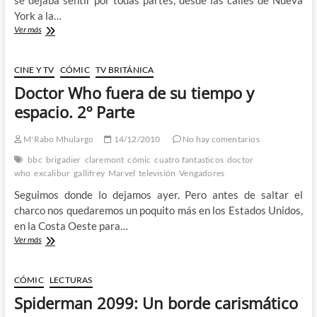
York a la…
Doctor
Ver más
Who
fuera
de
CINE Y TV
CÓMIC
TV BRITÁNICA
su
Doctor Who fuera de su tiempo y
tiempo
y
espacio. 2º Parte
espacio.
3º
M'Rabo Mhulargo
14/12/2010
No hay comentarios
Parte
bbc
brigadier
claremont
cómic
cuatro fantasticos
doctor
who
excalibur
gallifrey
Marvel
televisión
Vengadores
Seguimos donde lo dejamos ayer. Pero antes de saltar el
charco nos quedaremos un poquito más en los Estados Unidos,
en la Costa Oeste para…
Doctor
Ver más
Who
fuera
de
CÓMIC
LECTURAS
su
Spiderman 2099: Un borde carismático
tiempo
y