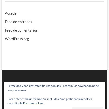
Acceder
Feed de entradas
Feed de comentarios
WordPress.org
Privacidad y cookies: este sitio usa cookies. Si continúas navegando por él,
aceptas su uso.
Para obtener más información, incluido cómo gestionar las cookies,
BRAINSTOMPING
| Diseñado por:
Theme Freesia
|
WordPress
| © Todos
consulta:
Política de cookies
los derechos reservados