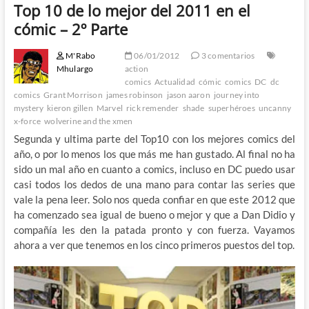
Top 10 de lo mejor del 2011 en el
cómic – 2º Parte
M'Rabo
06/01/2012
3 comentarios
Mhulargo
action
comics
Actualidad
cómic
comics
DC
dc
comics
Grant Morrison
james robinson
jason aaron
journey into
mystery
kieron gillen
Marvel
rick remender
shade
superhéroes
uncanny
x-force
wolverine and the xmen
Segunda y ultima parte del Top10 con los mejores comics del
año, o por lo menos los que más me han gustado. Al final no ha
sido un mal año en cuanto a comics, incluso en DC puedo usar
casi todos los dedos de una mano para contar las series que
vale la pena leer. Solo nos queda confiar en que este 2012 que
ha comenzado sea igual de bueno o mejor y que a Dan Didio y
compañía les den la patada pronto y con fuerza. Vayamos
ahora a ver que tenemos en los cinco primeros puestos del top.