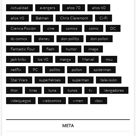
Actualidad
avengers
años 70
años 80
años 90
Batman
Chris Claremont
Ci-Fi
Ciencia Ficción
cine
comics
cómic
DC
dc comics
disney
don pollito
don pollon
Fantastic Four
flash
humor
image
jack kirby
los 90
manga
Marvel
mcu
netflix
PC
pollito
pollon
spiderman
Star Wars
superhéroes
superman
televisión
thor
tiras
tuna
tunos
tv
Vengadores
videojuegos
webcomics
x-men
xbox
META