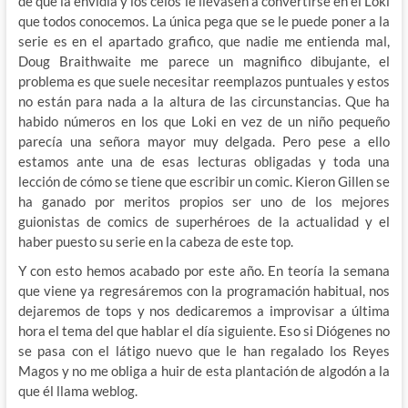
de que la envidia y los celos le llevasen a convertirse en el Loki
que todos conocemos. La única pega que se le puede poner a la
serie es en el apartado grafico, que nadie me entienda mal,
Doug Braithwaite me parece un magnifico dibujante, el
problema es que suele necesitar reemplazos puntuales y estos
no están para nada a la altura de las circunstancias. Que ha
habido números en los que Loki en vez de un niño pequeño
parecía una señora mayor muy delgada. Pero pese a ello
estamos ante una de esas lecturas obligadas y toda una
lección de cómo se tiene que escribir un comic. Kieron Gillen se
ha ganado por meritos propios ser uno de los mejores
guionistas de comics de superhéroes de la actualidad y el
haber puesto su serie en la cabeza de este top.
Y con esto hemos acabado por este año. En teoría la semana
que viene ya regresáremos con la programación habitual, nos
dejaremos de tops y nos dedicaremos a improvisar a última
hora el tema del que hablar el día siguiente. Eso si Diógenes no
se pasa con el látigo nuevo que le han regalado los Reyes
Magos y no me obliga a huir de esta plantación de algodón a la
que él llama weblog.