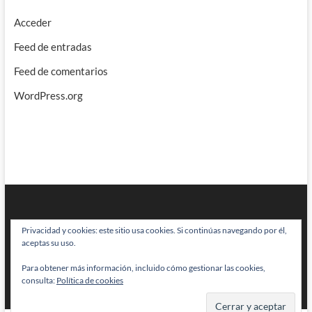
Acceder
Feed de entradas
Feed de comentarios
WordPress.org
Privacidad y cookies: este sitio usa cookies. Si continúas navegando por él,
aceptas su uso.
Para obtener más información, incluido cómo gestionar las cookies,
BRAINSTOMPING
| Diseñado por:
Theme Freesia
|
WordPress
| © Todos
consulta:
Política de cookies
los derechos reservados