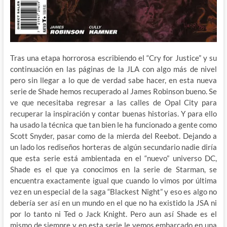
Tras una etapa horrorosa escribiendo el “Cry for Justice” y su
continuación en las páginas de la JLA con algo más de nivel
pero sin llegar a lo que de verdad sabe hacer, en esta nueva
serie de Shade hemos recuperado al James Robinson bueno. Se
ve que necesitaba regresar a las calles de Opal City para
recuperar la inspiración y contar buenas historias. Y para ello
ha usado la técnica que tan bien le ha funcionado a gente como
Scott Snyder, pasar como de la mierda del Reebot. Dejando a
un lado los rediseños horteras de algún secundario nadie diría
que esta serie está ambientada en el “nuevo” universo DC,
Shade es el que ya conocimos en la serie de Starman, se
encuentra exactamente igual que cuando lo vimos por última
vez en un especial de la saga “Blackest Night” y eso es algo no
debería ser así en un mundo en el que no ha existido la JSA ni
por lo tanto ni Ted o Jack Knight. Pero aun así Shade es el
mismo de siempre y en esta serie le vemos embarcado en una