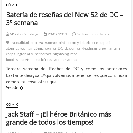
no
CÓMIC
tiene
Batería de reseñas del New 52 de DC –
vida
social:
3º semana
Arreglando
el
M'Rabo Mhulargo
23/09/2011
No hay comentarios
mundo
por
Actualidad
años 90
Batman
birds of prey
blue beetle
captain
aburrimiento
atom
catwoman
cómic
comics
DC
dc comics
deadman
green lantern
corps
legion of superheroes
nightwing
reed
hood
supergirl
superhéroes
wonder woman
Tercera semana del Reebot de DC y como las anteriores
bastante desigual. Aquí volvemos a tener series que continúan
como si tal cosa, otras que…
Batería
Ver más
de
reseñas
del
CÓMIC
New
Jack Staff – ¡El héroe Británico más
52
de
grande de todos los tiempos!
DC
–