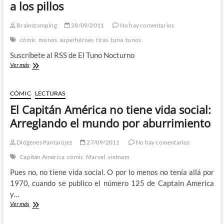
(Apendice)
a los pillos
–
DC
Brainstomping
28/09/2011
No hay comentarios
New
52
cómic
monos
superhéroes
tiras
tuna
tunos
–
Suscríbete al RSS de El Tuno Nocturno
The
Savage
El
Ver más
hawkman
Tuno
Nocturno
(XLIV)
CÓMIC
LECTURAS
–
El Capitán América no tiene vida social:
Interrogando
a
Arreglando el mundo por aburrimiento
los
pillos
Diógenes Pantarújez
27/09/2011
No hay comentarios
Capitán América
cómic
Marvel
vietnam
Pues no, no tiene vida social. O por lo menos no tenía allá por
1970, cuando se publico el número 125 de Captain America
y…
El
Ver más
Capitán
América