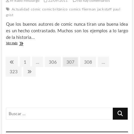
M'Rabo Mhulargo
22/09/2011
No hay comentarios
3º
semana
Actualidad
cómic
comic británico
comics
flierman
jack staff
paul
grist
Que los buenos autores de comic nunca tiran una buena idea
es un hecho contrastado. Muchos son los ejemplos a lo largo
de la historia…
Jack
Ver más
Staff
–
Paginación
¡El
Página
Página
Página
Página
Página
1
…
306
307
308
…
héroe
anterior
de
Británico
Página
Página
323
más
siguiente
entradas
grande
de
todos
los
tiempos!
Buscar
…