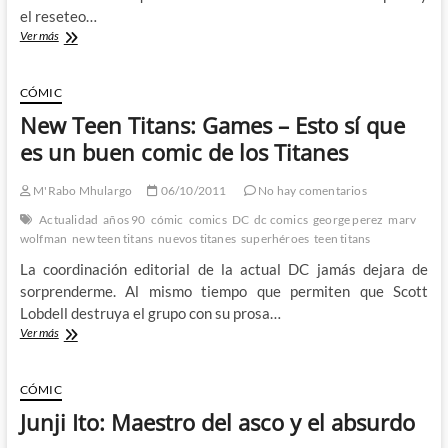
el reseteo…
Si
Ver más
la
DC
de
CÓMIC
los
New Teen Titans: Games – Esto sí que
52
fue
es un buen comic de los Titanes
un
desastre,
M'Rabo Mhulargo
06/10/2011
No hay comentarios
la
Marvel
Actualidad
años 90
cómic
comics
DC
dc comics
george perez
marv
de
wolfman
new teen titans
nuevos titanes
superhéroes
teen titans
este
La coordinación editorial de la actual DC jamás dejara de
verano
se
sorprenderme. Al mismo tiempo que permiten que Scott
las
Lobdell destruya el grupo con su prosa…
trajo…
New
Ver más
Teen
Titans:
Games
CÓMIC
–
Junji Ito: Maestro del asco y el absurdo
Esto
sí