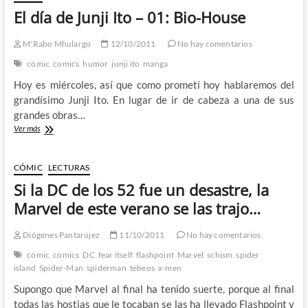
El día de Junji Ito – 01: Bio-House
M'Rabo Mhulargo
12/10/2011
No hay comentarios
cómic
comics
humor
junji ito
manga
Hoy es miércoles, así que como prometí hoy hablaremos del
grandísimo Junji Ito. En lugar de ir de cabeza a una de sus
grandes obras…
El
Ver más
día
de
Junji
CÓMIC
LECTURAS
Ito
Si la DC de los 52 fue un desastre, la
–
01:
Marvel de este verano se las trajo…
Bio-
House
Diógenes Pantarújez
11/10/2011
No hay comentarios
cómic
comics
DC
fear itself
flashpoint
Marvel
schism
spider
island
Spider-Man
spiderman
tebeos
x-men
Supongo que Marvel al final ha tenido suerte, porque al final
todas las hostias que le tocaban se las ha llevado Flashpoint y