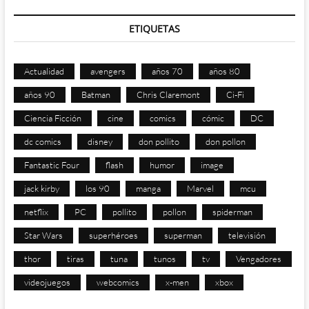
ETIQUETAS
Actualidad
avengers
años 70
años 80
años 90
Batman
Chris Claremont
Ci-Fi
Ciencia Ficción
cine
comics
cómic
DC
dc comics
disney
don pollito
don pollon
Fantastic Four
flash
humor
image
jack kirby
los 90
manga
Marvel
mcu
netflix
PC
pollito
pollon
spiderman
Star Wars
superhéroes
superman
televisión
thor
tiras
tuna
tunos
tv
Vengadores
videojuegos
webcomics
x-men
xbox