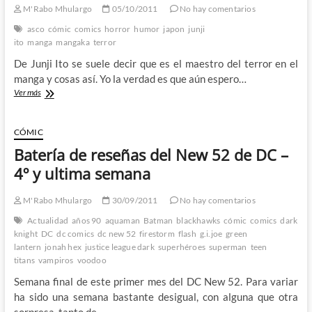
que
M'Rabo Mhulargo
05/10/2011
No hay comentarios
es
asco
cómic
comics
horror
humor
japon
junji
un
ito
manga
mangaka
terror
buen
comic
De Junji Ito se suele decir que es el maestro del terror en el
de
manga y cosas así. Yo la verdad es que aún espero…
los
Junji
Ver más
Titanes
Ito:
Maestro
del
CÓMIC
asco
Batería de reseñas del New 52 de DC –
y
el
4º y ultima semana
absurdo
M'Rabo Mhulargo
30/09/2011
No hay comentarios
Actualidad
años 90
aquaman
Batman
blackhawks
cómic
comics
dark
knight
DC
dc comics
dc new 52
firestorm
flash
g.i.joe
green
lantern
jonah hex
justice league dark
superhéroes
superman
teen
titans
vampiros
voodoo
Semana final de este primer mes del DC New 52. Para variar
ha sido una semana bastante desigual, con alguna que otra
sorpresa, tanto de…