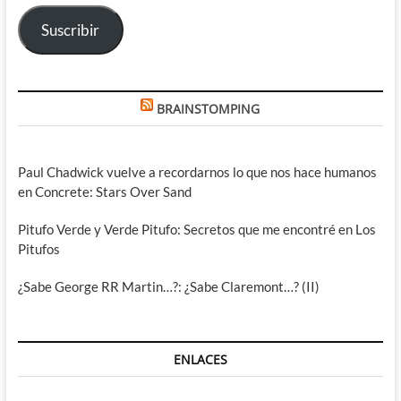
electrónico
Suscribir
BRAINSTOMPING
Paul Chadwick vuelve a recordarnos lo que nos hace humanos
en Concrete: Stars Over Sand
Pitufo Verde y Verde Pitufo: Secretos que me encontré en Los
Pitufos
¿Sabe George RR Martin…?: ¿Sabe Claremont…? (II)
ENLACES