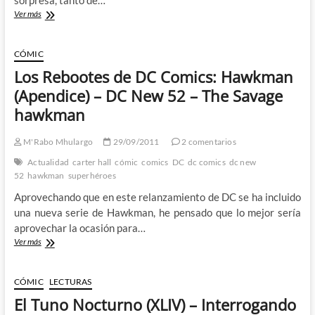
Batería
Ver más
de
reseñas
del
CÓMIC
New
Los Rebootes de DC Comics: Hawkman
52
de
(Apendice) – DC New 52 – The Savage
DC
hawkman
–
4º
y
M'Rabo Mhulargo
29/09/2011
2 comentarios
ultima
Actualidad
carter hall
cómic
comics
DC
dc comics
dc new
semana
52
hawkman
superhéroes
Aprovechando que en este relanzamiento de DC se ha incluido
una nueva serie de Hawkman, he pensado que lo mejor sería
aprovechar la ocasión para…
Los
Ver más
Rebootes
de
DC
CÓMIC
LECTURAS
Comics:
El Tuno Nocturno (XLIV) – Interrogando
Hawkman