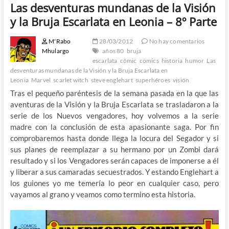
Las desventuras mundanas de la Visión
y la Bruja Escarlata en Leonia – 8º Parte
M'Rabo
28/03/2012
No hay comentarios
Mhulargo
años 80
bruja
escarlata
cómic
comics
historia
humor
Las
desventuras mundanas de la Visión y la Bruja Escarlata en
Leonia
Marvel
scarlet witch
steve englehart
superhéroes
visión
Tras el pequeño paréntesis de la semana pasada en la que las
aventuras de la Visión y la Bruja Escarlata se trasladaron a la
serie de los Nuevos vengadores, hoy volvemos a la serie
madre con la conclusión de esta apasionante saga. Por fin
comprobaremos hasta donde llega la locura del Segador y si
sus planes de reemplazar a su hermano por un Zombi dará
resultado y si los Vengadores serán capaces de imponerse a él
y liberar a sus camaradas secuestrados. Y estando Englehart a
los guiones yo me temería lo peor en cualquier caso, pero
vayamos al grano y veamos como termino esta historia.