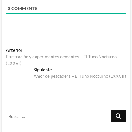
0
COMMENTS
Navegación
Entrada
Anterior
anterior:
Frustración y experimentos dementes – El Tuno Nocturno
de
(LXXVI)
entradas
Entrada
Siguiente
siguiente:
Amor de pescadera – El Tuno Nocturno (LXXVII)
Buscar
…