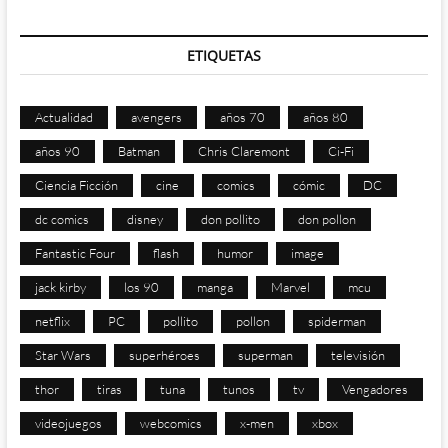
ETIQUETAS
Actualidad
avengers
años 70
años 80
años 90
Batman
Chris Claremont
Ci-Fi
Ciencia Ficción
cine
comics
cómic
DC
dc comics
disney
don pollito
don pollon
Fantastic Four
flash
humor
image
jack kirby
los 90
manga
Marvel
mcu
netflix
PC
pollito
pollon
spiderman
Star Wars
superhéroes
superman
televisión
thor
tiras
tuna
tunos
tv
Vengadores
videojuegos
webcomics
x-men
xbox