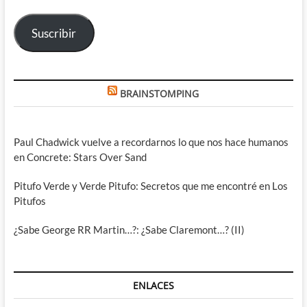
correo
electrónico
Suscribir
BRAINSTOMPING
Paul Chadwick vuelve a recordarnos lo que nos hace humanos
en Concrete: Stars Over Sand
Pitufo Verde y Verde Pitufo: Secretos que me encontré en Los
Pitufos
¿Sabe George RR Martin…?: ¿Sabe Claremont…? (II)
ENLACES