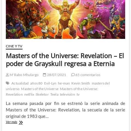
poder
de
Greyskull
por
todo
lo
grande
1º
Parte
CINE Y TV
Masters of the Universe: Revelation – El
poder de Grayskull regresa a Eternia
M'Rabo Mhulargo
28/07/2021
65 comentarios
Actualidad
años 80
Evil-Lyn
he-man
Kevin Smith
masters del
universo
Masters of the Universe
Masters of the Universe:
Revelation
netflix
Skeletor
Teela
televisión
tv
La semana pasada por fin se estrenó la serie animada de
Masters of the Universe: Revelation, la secuela de la serie
original de 1983 que…
Masters
Ver más
of