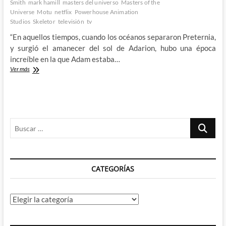
Smith
mark hamill
masters del universo
Masters of the
Universe
Motu
netflix
Powerhouse Animation
Studios
Skeletor
televisión
tv
“En aquellos tiempos, cuando los océanos separaron Preternia,
y surgió el amanecer del sol de Adarion, hubo una época
increíble en la que Adam estaba…
¡Por
Ver más
el
poder
de
la
nostalgia,
Buscar
He-
Man
…
sigue
teniendo
el
CATEGORÍAS
poder!
–
Primer
trailer
Categorías
de
Masters
of