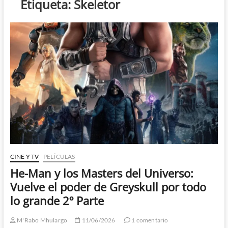
Etiqueta:
Skeletor
CINE Y TV
PELÍCULAS
He-Man y los Masters del Universo:
Vuelve el poder de Greyskull por todo
lo grande 2º Parte
M'Rabo Mhulargo
11/06/2026
1 comentario