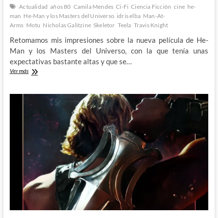
Actualidad
años 80
Camila Mendes
Ci-Fi
Ciencia Ficción
cine
he-
man
He-Man y los Masters del Universo
idris elba
Man-At-
Arms
Motu
Nicholas Galitzine
Skeletor
Teela
Travis Knight
Retomamos mis impresiones sobre la nueva película de He-
Man y los Masters del Universo, con la que tenía unas
expectativas bastante altas y que se…
He-
Ver más
Man
y
los
Masters
del
Universo:
Vuelve
el
poder
de
Greyskull
por
todo
lo
grande
2º