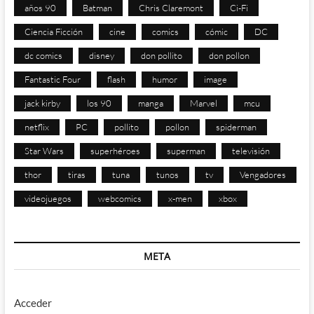
años 90
Batman
Chris Claremont
Ci-Fi
Ciencia Ficción
cine
comics
cómic
DC
dc comics
disney
don pollito
don pollon
Fantastic Four
flash
humor
image
jack kirby
los 90
manga
Marvel
mcu
netflix
PC
pollito
pollon
spiderman
Star Wars
superhéroes
superman
televisión
thor
tiras
tuna
tunos
tv
Vengadores
videojuegos
webcomics
x-men
xbox
META
Acceder