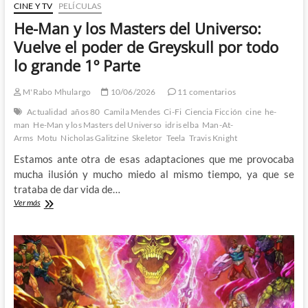
Parte
CINE Y TV
PELÍCULAS
He-Man y los Masters del Universo:
Vuelve el poder de Greyskull por todo
lo grande 1º Parte
M'Rabo Mhulargo
10/06/2026
11 comentarios
Actualidad
años 80
Camila Mendes
Ci-Fi
Ciencia Ficción
cine
he-
man
He-Man y los Masters del Universo
idris elba
Man-At-
Arms
Motu
Nicholas Galitzine
Skeletor
Teela
Travis Knight
Estamos ante otra de esas adaptaciones que me provocaba
mucha ilusión y mucho miedo al mismo tiempo, ya que se
trataba de dar vida de…
He-
Ver más
Man
y
los
Masters
del
Universo:
Vuelve
el