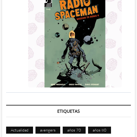
ETIQUETAS
Actualidad
avengers
años 70
años 80