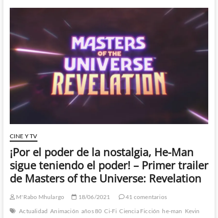
the
Universe:
Revelation
–
El
poder
de
Grayskull
regresa
a
Eternia
CINE Y TV
¡Por el poder de la nostalgia, He-Man
sigue teniendo el poder! – Primer trailer
de Masters of the Universe: Revelation
M'Rabo Mhulargo
18/06/2021
41 comentarios
Actualidad
Animación
años 80
Ci-Fi
Ciencia Ficción
he-man
Kevin