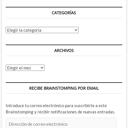
poder
de
CATEGORÍAS
Greyskull
por
todo
lo
Categorías
grande
1º
Parte
ARCHIVOS
Archivos
RECIBE BRAINSTOMPING POR EMAIL
Introduce tu correo electrónico para suscribirte a este
Brainstomping y recibir notificaciones de nuevas entradas.
Dirección
de