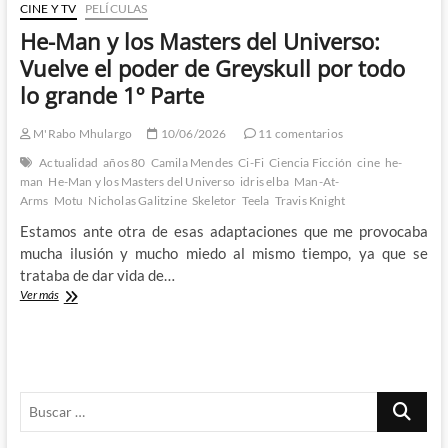
Parte
CINE Y TV
PELÍCULAS
He-Man y los Masters del Universo:
Vuelve el poder de Greyskull por todo
lo grande 1º Parte
M'Rabo Mhulargo
10/06/2026
11 comentarios
Actualidad
años 80
Camila Mendes
Ci-Fi
Ciencia Ficción
cine
he-
man
He-Man y los Masters del Universo
idris elba
Man-At-
Arms
Motu
Nicholas Galitzine
Skeletor
Teela
Travis Knight
Estamos ante otra de esas adaptaciones que me provocaba
mucha ilusión y mucho miedo al mismo tiempo, ya que se
trataba de dar vida de…
He-
Ver más
Man
y
los
Masters
del
Buscar
Universo:
Vuelve
…
el