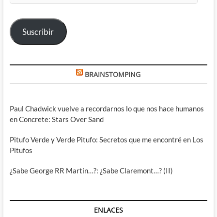
correo
electrónico
Suscribir
BRAINSTOMPING
Paul Chadwick vuelve a recordarnos lo que nos hace humanos
en Concrete: Stars Over Sand
Pitufo Verde y Verde Pitufo: Secretos que me encontré en Los
Pitufos
¿Sabe George RR Martin…?: ¿Sabe Claremont…? (II)
ENLACES