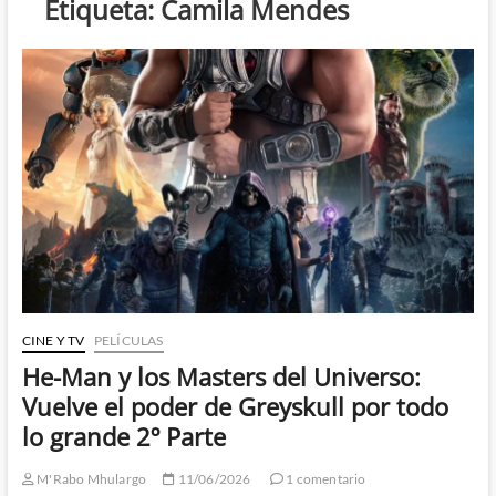
Etiqueta:
Camila Mendes
CINE Y TV
PELÍCULAS
He-Man y los Masters del Universo:
Vuelve el poder de Greyskull por todo
lo grande 2º Parte
M'Rabo Mhulargo
11/06/2026
1 comentario