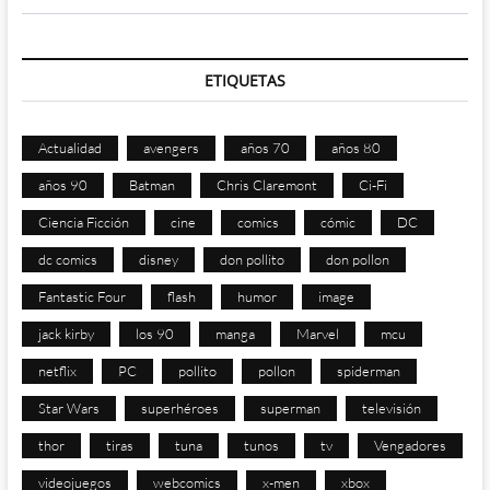
ETIQUETAS
Actualidad
avengers
años 70
años 80
años 90
Batman
Chris Claremont
Ci-Fi
Ciencia Ficción
cine
comics
cómic
DC
dc comics
disney
don pollito
don pollon
Fantastic Four
flash
humor
image
jack kirby
los 90
manga
Marvel
mcu
netflix
PC
pollito
pollon
spiderman
Star Wars
superhéroes
superman
televisión
thor
tiras
tuna
tunos
tv
Vengadores
videojuegos
webcomics
x-men
xbox