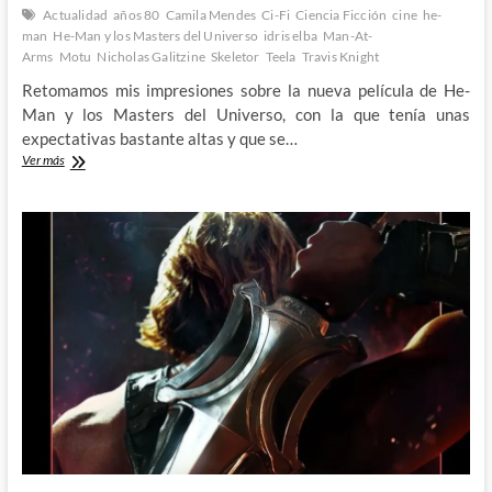
Actualidad
años 80
Camila Mendes
Ci-Fi
Ciencia Ficción
cine
he-
man
He-Man y los Masters del Universo
idris elba
Man-At-
Arms
Motu
Nicholas Galitzine
Skeletor
Teela
Travis Knight
Retomamos mis impresiones sobre la nueva película de He-
Man y los Masters del Universo, con la que tenía unas
expectativas bastante altas y que se…
He-
Ver más
Man
y
los
Masters
del
Universo:
Vuelve
el
poder
de
Greyskull
por
todo
lo
grande
2º