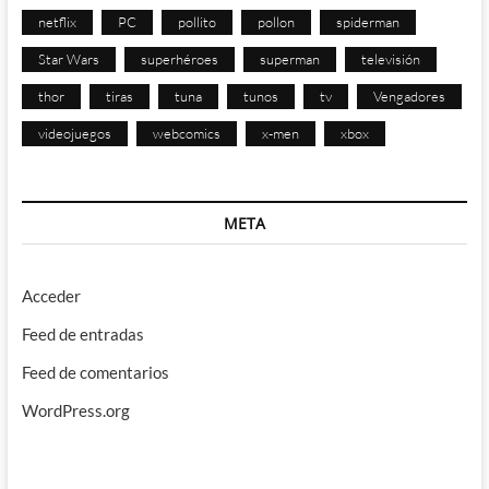
netflix
PC
pollito
pollon
spiderman
Star Wars
superhéroes
superman
televisión
thor
tiras
tuna
tunos
tv
Vengadores
videojuegos
webcomics
x-men
xbox
META
Acceder
Feed de entradas
Feed de comentarios
WordPress.org