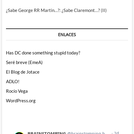
¿Sabe George RR Martin…?: ¿Sabe Claremont…? (II)
ENLACES
Has DC done something stupid today?
Seré breve (EmeA)
El Blog de Jotace
ADLO!
Rocío Vega
WordPress.org