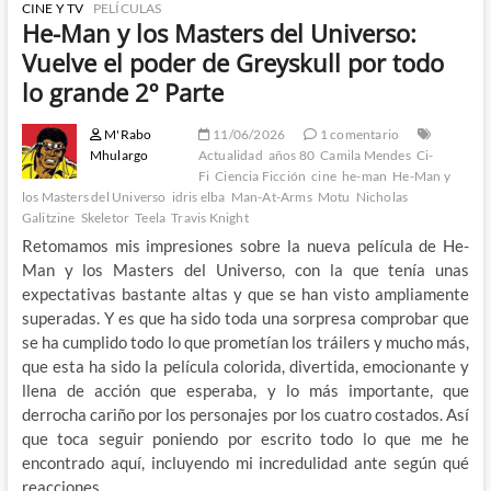
CINE Y TV
PELÍCULAS
He-Man y los Masters del Universo:
Vuelve el poder de Greyskull por todo
lo grande 2º Parte
M'Rabo
11/06/2026
1 comentario
Mhulargo
Actualidad
años 80
Camila Mendes
Ci-
Fi
Ciencia Ficción
cine
he-man
He-Man y
los Masters del Universo
idris elba
Man-At-Arms
Motu
Nicholas
Galitzine
Skeletor
Teela
Travis Knight
Retomamos mis impresiones sobre la nueva película de He-
Man y los Masters del Universo, con la que tenía unas
expectativas bastante altas y que se han visto ampliamente
superadas. Y es que ha sido toda una sorpresa comprobar que
se ha cumplido todo lo que prometían los tráilers y mucho más,
que esta ha sido la película colorida, divertida, emocionante y
llena de acción que esperaba, y lo más importante, que
derrocha cariño por los personajes por los cuatro costados. Así
que toca seguir poniendo por escrito todo lo que me he
encontrado aquí, incluyendo mi incredulidad ante según qué
reacciones.