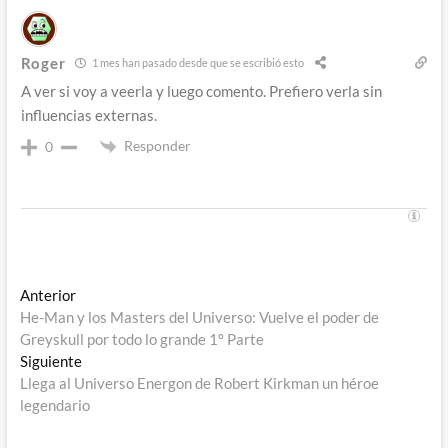
Roger
1 mes han pasado desde que se escribió esto
A ver si voy a veerla y luego comento. Prefiero verla sin
influencias externas.
Responder
0
Navegación
Entrada
Anterior
anterior:
He-Man y los Masters del Universo: Vuelve el poder de
de
Greyskull por todo lo grande 1º Parte
entradas
Entrada
Siguiente
siguiente:
Llega al Universo Energon de Robert Kirkman un héroe
legendario