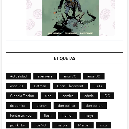
ETIQUETAS
Actualidad
avengers
años 70
años 80
años 90
Batman
Chris Claremont
Ci-Fi
Ciencia Ficción
cine
comics
cómic
DC
dc comics
disney
don pollito
don pollon
Fantastic Four
flash
humor
image
jack kirby
los 90
manga
Marvel
mcu