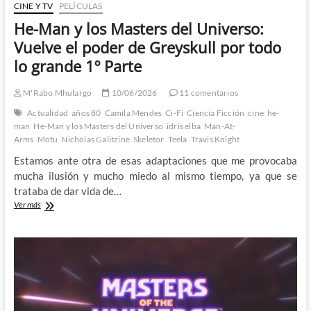
Parte
CINE Y TV
PELÍCULAS
He-Man y los Masters del Universo:
Vuelve el poder de Greyskull por todo
lo grande 1º Parte
M'Rabo Mhulargo
10/06/2026
11 comentarios
Actualidad
años 80
Camila Mendes
Ci-Fi
Ciencia Ficción
cine
he-
man
He-Man y los Masters del Universo
idris elba
Man-At-
Arms
Motu
Nicholas Galitzine
Skeletor
Teela
Travis Knight
Estamos ante otra de esas adaptaciones que me provocaba
mucha ilusión y mucho miedo al mismo tiempo, ya que se
trataba de dar vida de…
He-
Ver más
Man
y
los
Masters
del
Universo:
Vuelve
el