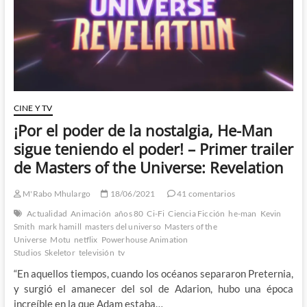
poder
de
Greyskull
por
todo
lo
grande
1º
Parte
CINE Y TV
¡Por el poder de la nostalgia, He-Man
sigue teniendo el poder! – Primer trailer
de Masters of the Universe: Revelation
M'Rabo Mhulargo
18/06/2021
41 comentarios
Actualidad
Animación
años 80
Ci-Fi
Ciencia Ficción
he-man
Kevin
Smith
mark hamill
masters del universo
Masters of the
Universe
Motu
netflix
Powerhouse Animation
Studios
Skeletor
televisión
tv
“En aquellos tiempos, cuando los océanos separaron Preternia,
y surgió el amanecer del sol de Adarion, hubo una época
increíble en la que Adam estaba…