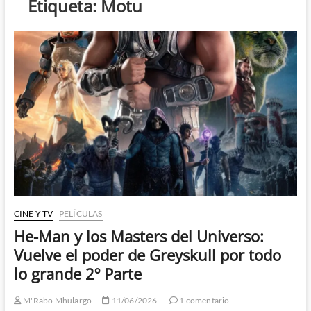
Etiqueta:
Motu
CINE Y TV
PELÍCULAS
He-Man y los Masters del Universo:
Vuelve el poder de Greyskull por todo
lo grande 2º Parte
M'Rabo Mhulargo
11/06/2026
1 comentario