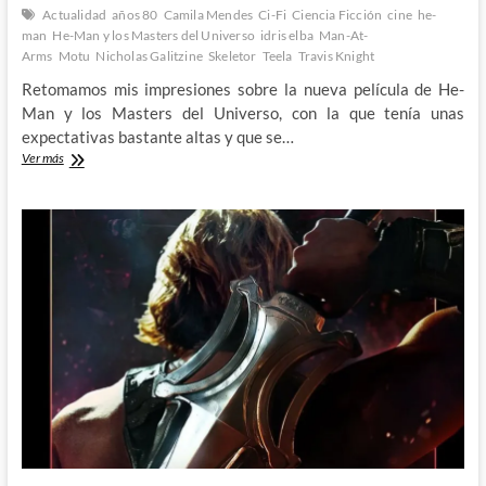
Actualidad
años 80
Camila Mendes
Ci-Fi
Ciencia Ficción
cine
he-
man
He-Man y los Masters del Universo
idris elba
Man-At-
Arms
Motu
Nicholas Galitzine
Skeletor
Teela
Travis Knight
Retomamos mis impresiones sobre la nueva película de He-
Man y los Masters del Universo, con la que tenía unas
expectativas bastante altas y que se…
He-
Ver más
Man
y
los
Masters
del
Universo:
Vuelve
el
poder
de
Greyskull
por
todo
lo
grande
2º