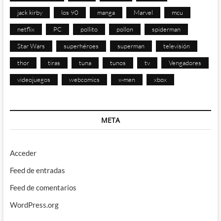
jack kirby
los 90
manga
Marvel
mcu
netflix
PC
pollito
pollon
spiderman
Star Wars
superhéroes
superman
televisión
thor
tiras
tuna
tunos
tv
Vengadores
videojuegos
webcomics
x-men
xbox
META
Acceder
Feed de entradas
Feed de comentarios
WordPress.org