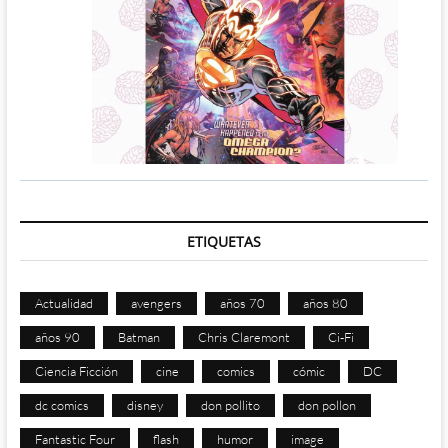
ETIQUETAS
Actualidad
avengers
años 70
años 80
años 90
Batman
Chris Claremont
Ci-Fi
Ciencia Ficción
cine
comics
cómic
DC
dc comics
disney
don pollito
don pollon
Fantastic Four
flash
humor
image