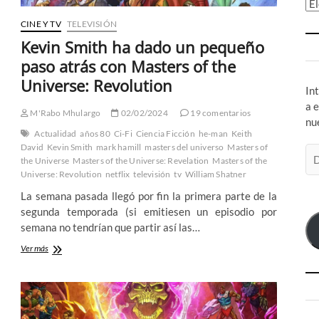
Ar
CINE Y TV
TELEVISIÓN
Kevin Smith ha dado un pequeño
paso atrás con Masters of the
Universe: Revolution
In
a 
M'Rabo Mhulargo
02/02/2024
19 comentarios
nu
Actualidad
años 80
Ci-Fi
Ciencia Ficción
he-man
Keith
David
Kevin Smith
mark hamill
masters del universo
Masters of
Di
the Universe
Masters of the Universe: Revelation
Masters of the
de
Universe: Revolution
netflix
televisión
tv
William Shatner
co
La semana pasada llegó por fin la primera parte de la
el
segunda temporada (si emitiesen un episodio por
semana no tendrían que partir así las…
Kevin
Ver más
Smith
ha
dado
un
pequeño