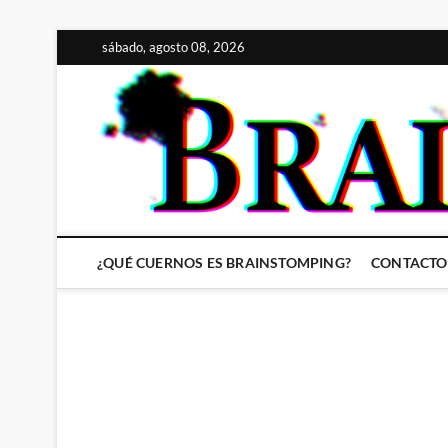
Saltar
sábado, agosto 08, 2026
al
contenido
¿QUÉ CUERNOS ES BRAINSTOMPING?
CONTACTO