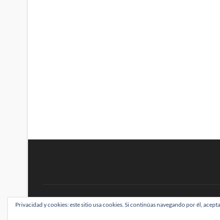
BRAINSTOMPING
Privacidad y cookies: este sitio usa cookies. Si continúas navegando por él, acepta
| Diseñado por:
Theme Freesia
|
WordPress
| ©