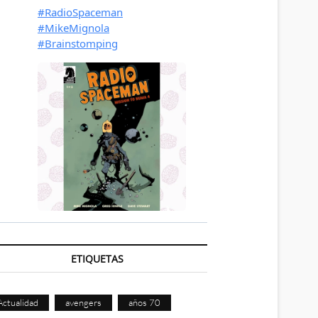
ETIQUETAS
Actualidad
avengers
años 70