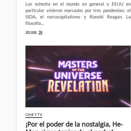
Los ochenta en el mundo en general y EEUU en
particular vinieron marcados por tres pandemias: el
SIDA, el narcocapitalismo y Ronald Reagan. La
filosofía…
Perdidos
Ver más
en
Juguetelandia:
Historia
de
los
superhéroes
animados
de
TV
(III)
CINE Y TV
¡Por el poder de la nostalgia, He-