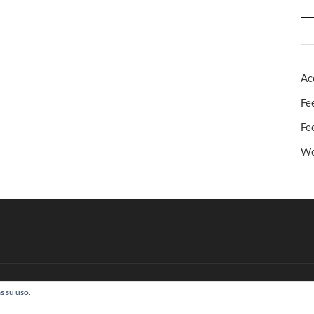
Ac
Fe
Fe
Wo
s su uso.
 Todos los derechos reservados