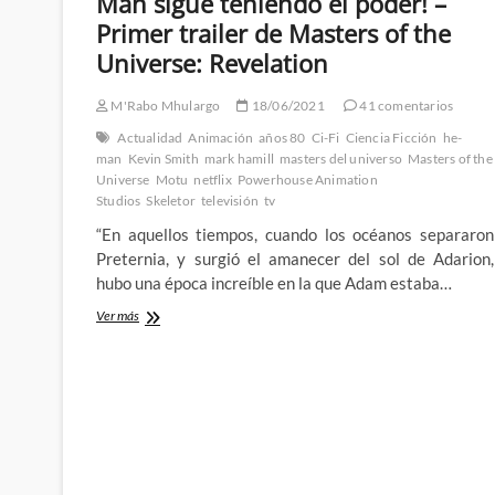
Man sigue teniendo el poder! –
Primer trailer de Masters of the
Universe: Revelation
M'Rabo Mhulargo
18/06/2021
41 comentarios
Actualidad
Animación
años 80
Ci-Fi
Ciencia Ficción
he-
man
Kevin Smith
mark hamill
masters del universo
Masters of the
Universe
Motu
netflix
Powerhouse Animation
Studios
Skeletor
televisión
tv
“En aquellos tiempos, cuando los océanos separaron
Preternia, y surgió el amanecer del sol de Adarion,
hubo una época increíble en la que Adam estaba…
¡Por
Ver más
el
poder
de
la
nostalgia,
He-
Man
sigue
teniendo