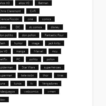
años 80
años 90
Batman
Chris Claremont
Ci-Fi
Ciencia Ficción
cine
comics
cómic
DC
dc comics
disney
don pollito
don pollon
Fantastic Four
flash
humor
image
jack kirby
los 90
manga
Marvel
mcu
netflix
PC
pollito
pollon
spiderman
Star Wars
superhéroes
superman
televisión
thor
tiras
tuna
tunos
tv
Vengadores
videojuegos
webcomics
x-men
xbox