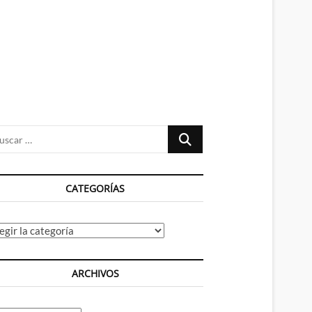
n
ú
Buscar
…
CATEGORÍAS
tegorías
ARCHIVOS