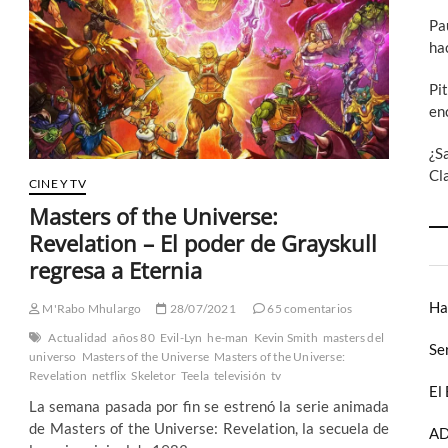
paso
Pa
atrás
con
ha
Masters
of
Pi
the
en
Universe:
Revolution
¿S
Cl
CINE Y TV
Masters of the Universe:
Revelation – El poder de Grayskull
regresa a Eternia
Ha
M'Rabo Mhulargo
28/07/2021
65 comentarios
Actualidad
años 80
Evil-Lyn
he-man
Kevin Smith
masters del
Se
universo
Masters of the Universe
Masters of the Universe:
Revelation
netflix
Skeletor
Teela
televisión
tv
El
La semana pasada por fin se estrenó la serie animada
de Masters of the Universe: Revelation, la secuela de
AD