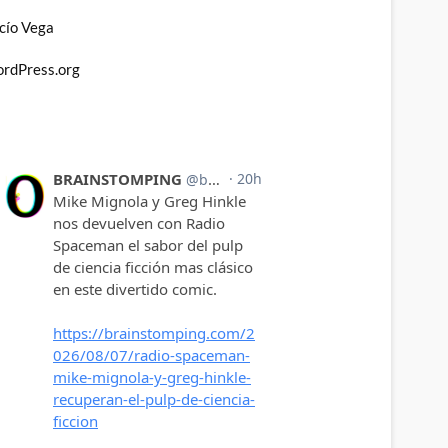
cío Vega
rdPress.org