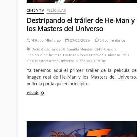
CINE Y TV
PELÍCULAS
Destripando el tráiler de He-Man y
los Masters del Universo
M'Rabo Mhulargo
23/01/2026
34 comentarios
Actualidad
años 80
Camilla Mendes
Ci-Fi
Ciencia
Ficción
cine
he-man
He-Man y los Masters del Universo
idris
elba
Masters of the Universe
Nicholas Galitzine
Ya tenemos aquí el primer tráiler de la película de
imagen real de He-Man y los Masters del Universo,
película por la que en principio…
Destripando
Ver más
el
tráiler
de
He-
Man
y
los
Masters