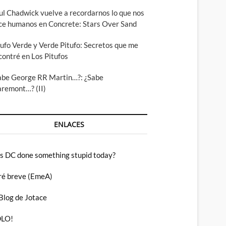
ul Chadwick vuelve a recordarnos lo que nos
ce humanos en Concrete: Stars Over Sand
tufo Verde y Verde Pitufo: Secretos que me
contré en Los Pitufos
abe George RR Martin…?: ¿Sabe
aremont…? (II)
ENLACES
s DC done something stupid today?
ré breve (EmeA)
 Blog de Jotace
LO!