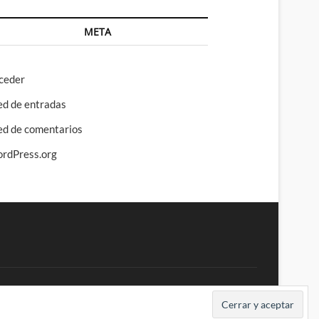
META
ceder
ed de entradas
ed de comentarios
rdPress.org