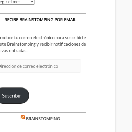
chivos
RECIBE BRAINSTOMPING POR EMAIL
troduce tu correo electrónico para suscribirte
este Brainstomping y recibir notificaciones de
evas entradas.
rección
rreo
ectrónico
Suscribir
BRAINSTOMPING