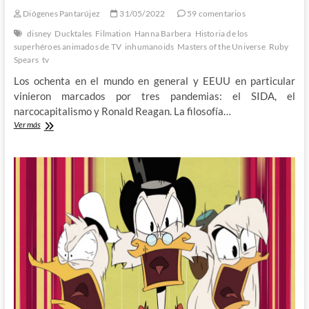
Diógenes Pantarújez
31/05/2022
59 comentarios
disney
Ducktales
Filmation
Hanna Barbera
Historia de los
superhéroes animados de TV
inhumanoids
Masters of the Universe
Ruby
Spears
tv
Los ochenta en el mundo en general y EEUU en particular
vinieron marcados por tres pandemias: el SIDA, el
narcocapitalismo y Ronald Reagan. La filosofía…
Perdidos
Ver más
en
Juguetelandia:
Historia
de
los
superhéroes
animados
de
TV
(III)