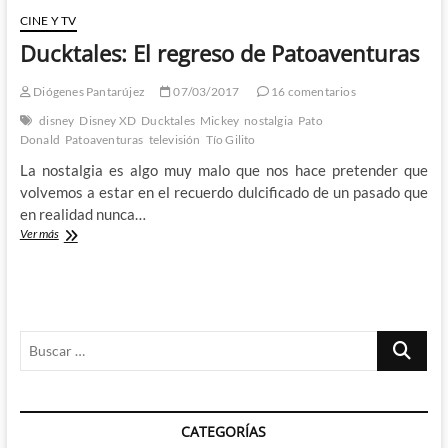
CINE Y TV
Ducktales: El regreso de Patoaventuras
Diógenes Pantarújez
07/03/2017
16 comentarios
disney
Disney XD
Ducktales
Mickey
nostalgia
Pato
Donald
Patoaventuras
televisión
Tío Gilito
La nostalgia es algo muy malo que nos hace pretender que
volvemos a estar en el recuerdo dulcificado de un pasado que
en realidad nunca…
Ducktales:
Ver más
El
regreso
de
Patoaventuras
Buscar
…
CATEGORÍAS