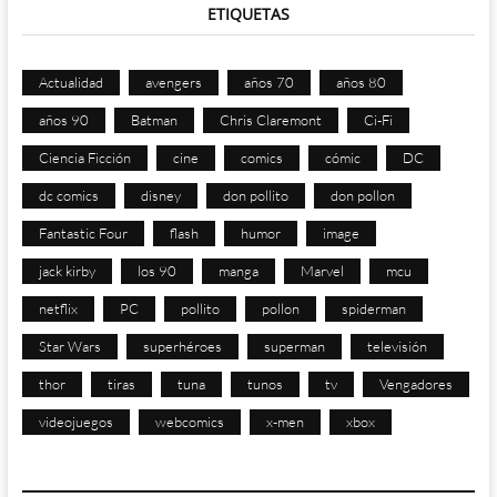
ETIQUETAS
Actualidad
avengers
años 70
años 80
años 90
Batman
Chris Claremont
Ci-Fi
Ciencia Ficción
cine
comics
cómic
DC
dc comics
disney
don pollito
don pollon
Fantastic Four
flash
humor
image
jack kirby
los 90
manga
Marvel
mcu
netflix
PC
pollito
pollon
spiderman
Star Wars
superhéroes
superman
televisión
thor
tiras
tuna
tunos
tv
Vengadores
videojuegos
webcomics
x-men
xbox