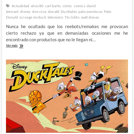
Actualidad
años 80
carl barks
cómic
comics
david
tennant
disney
don rosa
donald
Ducktales
pato aventuras
Pato
Donald
scrooge mcduck
televisión
Tío Gilito
walt disney
Nunca he ocultado que los reebots/remakes me provocan
cierto rechazo ya que en demasiadas ocasiones me he
encontrado con productos que no le llegan ni…
Ducktales/Patoaventuras
Ver más
–
Un
prometedor
comienzo
para
este
gran
lavado
de
cara
de
todo
un
clásico