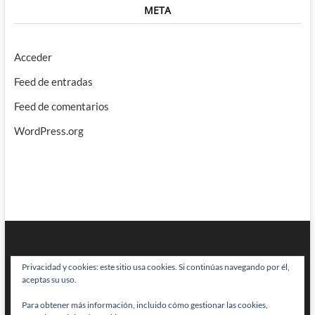
META
Acceder
Feed de entradas
Feed de comentarios
WordPress.org
Privacidad y cookies: este sitio usa cookies. Si continúas navegando por él,
aceptas su uso.
Para obtener más información, incluido cómo gestionar las cookies,
BRAINSTOMPING
| Diseñado por:
Theme Freesia
|
WordPress
| © Todos