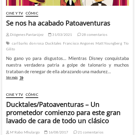
CINE Y TV
CÓMIC
Se nos ha acabado Patoaventuras
Diógenes Pantarújez
31/03/2021
28 comentarios
carl barks
don rosa
Ducktales
Francisco Angones
Matt Youngberg
Tío
Gilito
No gano yo para disgustos… Mientras Disney conquistaba
nuestra verdadera patria a golpe de talonario y muchos
trataban de renegar de ella abrazando una madurez…
Se
Ver más
nos
ha
acabado
CINE Y TV
CÓMIC
Patoaventuras
Ducktales/Patoaventuras – Un
prometedor comienzo para este gran
lavado de cara de todo un clásico
M'Rabo Mhulargo
16/08/2017
21 comentarios