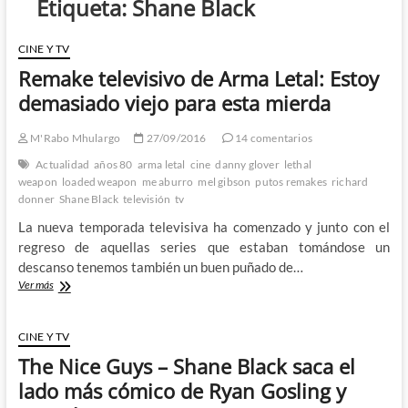
Etiqueta:
Shane Black
CINE Y TV
Remake televisivo de Arma Letal: Estoy
demasiado viejo para esta mierda
M'Rabo Mhulargo
27/09/2016
14 comentarios
Actualidad
años 80
arma letal
cine
danny glover
lethal
weapon
loaded weapon
me aburro
mel gibson
putos remakes
richard
donner
Shane Black
televisión
tv
La nueva temporada televisiva ha comenzado y junto con el
regreso de aquellas series que estaban tomándose un
descanso tenemos también un buen puñado de…
Remake
Ver más
televisivo
de
Arma
CINE Y TV
Letal:
The Nice Guys – Shane Black saca el
Estoy
demasiado
lado más cómico de Ryan Gosling y
viejo