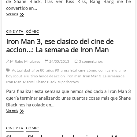
de Shane Black, tras ver Kiss Kiss, Bang Bang me he
Russel
convertido en…
Crowe
Kiss
Ver más
Kiss,
Bang
Bang:
CINE Y TV
CÓMIC
Shane
Iron Man 3, ese clasico del cine de
Black
y
accion…: La semana de Iron Man
Robert
Downey
M'Rabo Mhulargo
24/05/2013
3 comentarios
Jr
juntos
Actualidad
años 80
años 90
arma letal
cine
cómic
comics
el ultimo
de
boy scout
el ultimo heroe de accion
iron man
Iron Man 3
La semana de
nuevo
Iron Man
Marvel
Shane Black
superhéroes
por
Para finalizar esta semana que hemos dedicado a Iron Man 3
primera
vez
quería terminar analizando unas cuantas cosas más que Shane
Black nos ha colado en…
Iron
Ver más
Man
3,
ese
CINE Y TV
CÓMIC
clasico