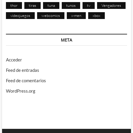
thor
tiras
tuna
tunos
tv
Vengadores
videojuegos
webcomics
x-men
xbox
META
Acceder
Feed de entradas
Feed de comentarios
WordPress.org