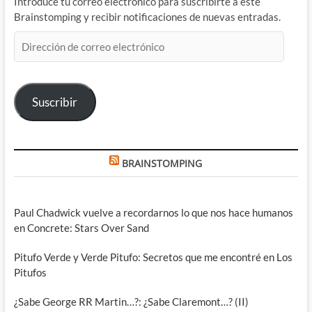
Introduce tu correo electrónico para suscribirte a este
Brainstomping y recibir notificaciones de nuevas entradas.
Dirección
de
correo
electrónico
Suscribir
BRAINSTOMPING
Paul Chadwick vuelve a recordarnos lo que nos hace humanos
en Concrete: Stars Over Sand
Pitufo Verde y Verde Pitufo: Secretos que me encontré en Los
Pitufos
¿Sabe George RR Martin…?: ¿Sabe Claremont…? (II)