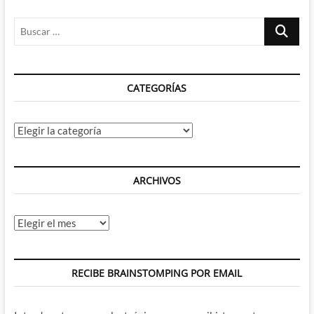
Iron
Buscar
Man
3?
…
(I):
La
semana
CATEGORÍAS
de
Iron
Man
Categorías
ARCHIVOS
Archivos
RECIBE BRAINSTOMPING POR EMAIL