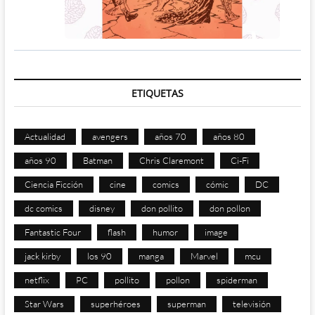
ETIQUETAS
Actualidad
avengers
años 70
años 80
años 90
Batman
Chris Claremont
Ci-Fi
Ciencia Ficción
cine
comics
cómic
DC
dc comics
disney
don pollito
don pollon
Fantastic Four
flash
humor
image
jack kirby
los 90
manga
Marvel
mcu
netflix
PC
pollito
pollon
spiderman
Star Wars
superhéroes
superman
televisión