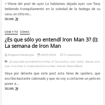
<-Viene del post de ayer Lo habíamos dejado ayer con Tony
bebiendo tranquilamente en la soledad de la bodega de su
casa, un sitio en…
¿Es
Ver más
que
sólo
yo
CINE Y TV
CÓMIC
entendí
¿Es que sólo yo entendí Iron Man 3? (I):
Iron
Man
La semana de Iron Man
3?
(II):
Diógenes Pantarújez
20/05/2013
7 comentarios
La
semana
¿Es que sólo yo entendí Iron Man 3?
borrachos
cine
cómic
disney
iron
de
man
Iron Man 3
La semana de Iron Man
Marvel
Shane Black
Iron
Vaya por delante que este post esta lleno de spoilers, que
Man
escribo bastante cabreado y que no voy a cortarme un pelo en
poner a…
¿Es
Ver más
que
sólo
yo
entendí