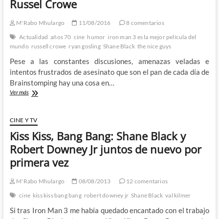
Russel Crowe
para
esta
mierda
M'Rabo Mhulargo
11/08/2016
8 comentarios
Actualidad
años 70
cine
humor
iron man 3 es la mejor película del
mundo
russell crowe
ryan gosling
Shane Black
the nice guys
Pese a las constantes discusiones, amenazas veladas e
intentos frustrados de asesinato que son el pan de cada día de
Brainstomping hay una cosa en…
The
Ver más
Nice
Guys
–
CINE Y TV
Shane
Kiss Kiss, Bang Bang: Shane Black y
Black
saca
Robert Downey Jr juntos de nuevo por
el
primera vez
lado
más
cómico
M'Rabo Mhulargo
08/08/2013
12 comentarios
de
cine
kiss kiss bang bang
robert downey jr
Shane Black
val kilmer
Ryan
Gosling
Si tras Iron Man 3 me había quedado encantado con el trabajo
y