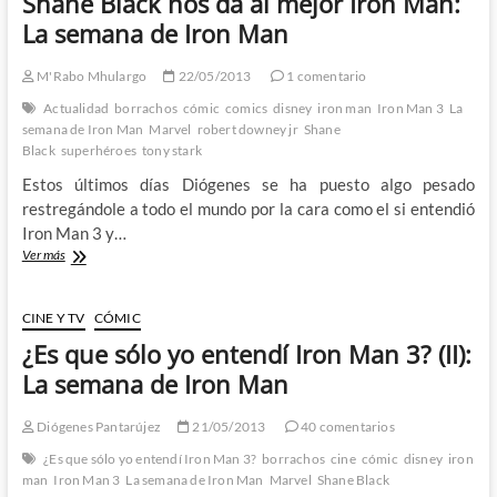
Shane Black nos da al mejor Iron Man:
del
cine
La semana de Iron Man
de
accion…:
M'Rabo Mhulargo
22/05/2013
1 comentario
La
semana
Actualidad
borrachos
cómic
comics
disney
iron man
Iron Man 3
La
de
semana de Iron Man
Marvel
robert downey jr
Shane
Iron
Black
superhéroes
tony stark
Man
Estos últimos días Diógenes se ha puesto algo pesado
restregándole a todo el mundo por la cara como el si entendió
Iron Man 3 y…
Shane
Ver más
Black
nos
da
CINE Y TV
CÓMIC
al
¿Es que sólo yo entendí Iron Man 3? (II):
mejor
Iron
La semana de Iron Man
Man:
La
Diógenes Pantarújez
21/05/2013
40 comentarios
semana
de
¿Es que sólo yo entendí Iron Man 3?
borrachos
cine
cómic
disney
iron
Iron
man
Iron Man 3
La semana de Iron Man
Marvel
Shane Black
Man