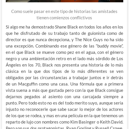
Como suele pasar en este tipo de historias las amistades
tienen comienzos conflictivos
Si algo me ha demostrado Shane Black en todos los años en los
que he disfrutado de su trabajo tanto de guionista como de
director es que nunca decepciona, y The Nice Guys no ha sido
una excepción. Combinando ese género de las “buddy movie”,
en el que Black se mueve como pez en el agua, con el género
negro y una ambientación retro en el lado más sórdido de Los
Ángeles en los 70, Black nos presenta una historia de lo más
clásica en la que dos tipos de lo más diferentes se ven
obligados por las circunstancias a trabajar juntos e ir detrás
de un Macguffin como una casa. Una fórmula que a primera
vista suena a más que gastada pero con la que Black consigue
dejarnos pegados al asiento con una carcajada siempre a
punto. Pero todo esto no es del todo merito suyo, aunque sería
injusto no reconocerle que sabe sacar lo mejor de los actores
de los que se rodea, y mas en una película en la que tenemos un
reparto de lujo con nombres como Kim Basinger o Keith David.
Pero son sus dos protagonistas, Ryan Gosling y Russell Crowe,