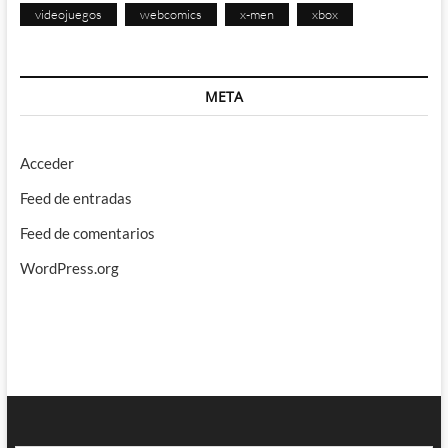
videojuegos
webcomics
x-men
xbox
META
Acceder
Feed de entradas
Feed de comentarios
WordPress.org