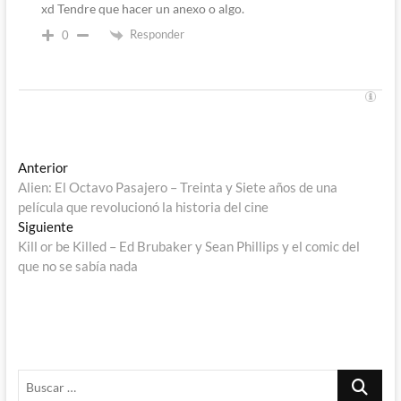
xd Tendre que hacer un anexo o algo.
Responder
0
Navegación
Entrada
Anterior
anterior:
Alien: El Octavo Pasajero – Treinta y Siete años de una
de
película que revolucionó la historia del cine
entradas
Entrada
Siguiente
siguiente:
Kill or be Killed – Ed Brubaker y Sean Phillips y el comic del
que no se sabía nada
Buscar
…