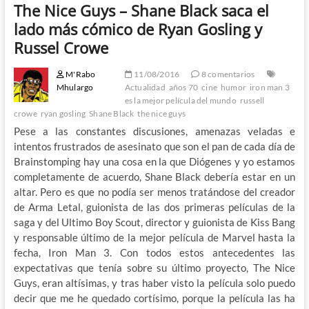
The Nice Guys – Shane Black saca el
lado más cómico de Ryan Gosling y
Russel Crowe
M'Rabo
11/08/2016
8 comentarios
Mhulargo
Actualidad
años 70
cine
humor
iron man 3
es la mejor película del mundo
russell
crowe
ryan gosling
Shane Black
the nice guys
Pese a las constantes discusiones, amenazas veladas e
intentos frustrados de asesinato que son el pan de cada día de
Brainstomping hay una cosa en la que Diógenes y yo estamos
completamente de acuerdo, Shane Black debería estar en un
altar. Pero es que no podía ser menos tratándose del creador
de Arma Letal, guionista de las dos primeras películas de la
saga y del Ultimo Boy Scout, director y guionista de Kiss Bang
y responsable último de la mejor película de Marvel hasta la
fecha, Iron Man 3. Con todos estos antecedentes las
expectativas que tenía sobre su último proyecto, The Nice
Guys, eran altísimas, y tras haber visto la película solo puedo
decir que me he quedado cortísimo, porque la película las ha