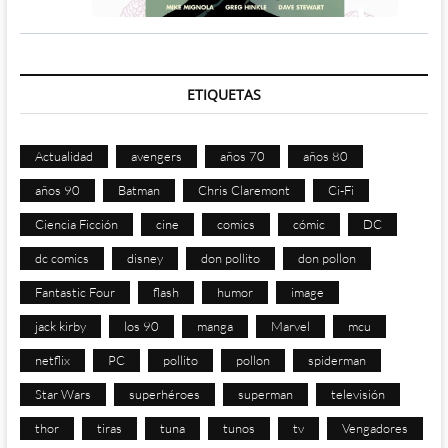
ETIQUETAS
Actualidad
avengers
años 70
años 80
años 90
Batman
Chris Claremont
Ci-Fi
Ciencia Ficción
cine
comics
cómic
DC
dc comics
disney
don pollito
don pollon
Fantastic Four
flash
humor
image
jack kirby
los 90
manga
Marvel
mcu
netflix
PC
pollito
pollon
spiderman
Star Wars
superhéroes
superman
televisión
thor
tiras
tuna
tunos
tv
Vengadores