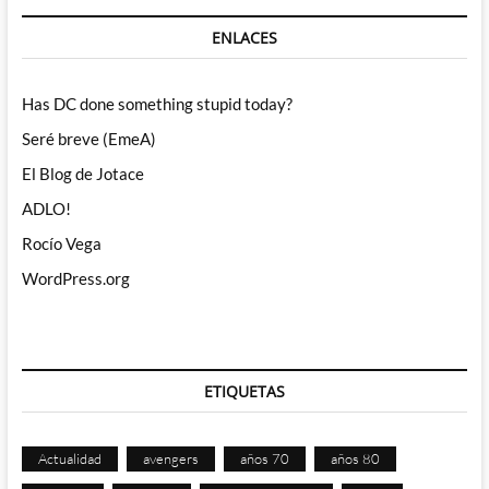
ENLACES
Has DC done something stupid today?
Seré breve (EmeA)
El Blog de Jotace
ADLO!
Rocío Vega
WordPress.org
ETIQUETAS
Actualidad
avengers
años 70
años 80