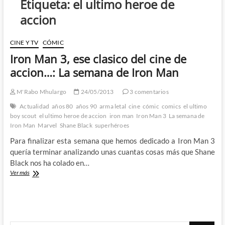
Etiqueta:
el ultimo heroe de
accion
CINE Y TV
CÓMIC
Iron Man 3, ese clasico del cine de
accion…: La semana de Iron Man
M'Rabo Mhulargo
24/05/2013
3 comentarios
Actualidad
años 80
años 90
arma letal
cine
cómic
comics
el ultimo
boy scout
el ultimo heroe de accion
iron man
Iron Man 3
La semana de
Iron Man
Marvel
Shane Black
superhéroes
Para finalizar esta semana que hemos dedicado a Iron Man 3
quería terminar analizando unas cuantas cosas más que Shane
Black nos ha colado en…
Iron
Ver más
Man
3,
ese
clasico
del