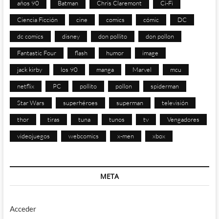
años 90
Batman
Chris Claremont
Ci-Fi
Ciencia Ficción
cine
comics
cómic
DC
dc comics
disney
don pollito
don pollon
Fantastic Four
flash
humor
image
jack kirby
los 90
manga
Marvel
mcu
netflix
PC
pollito
pollon
spiderman
Star Wars
superhéroes
superman
televisión
thor
tiras
tuna
tunos
tv
Vengadores
videojuegos
webcomics
x-men
xbox
META
Acceder