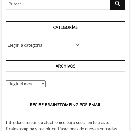
Buscar
cine
de
…
accion…:
La
semana
CATEGORÍAS
de
Iron
Man
Categorías
ARCHIVOS
Archivos
RECIBE BRAINSTOMPING POR EMAIL
Introduce tu correo electrónico para suscribirte a este
Brainstomping y recibir notificaciones de nuevas entradas.