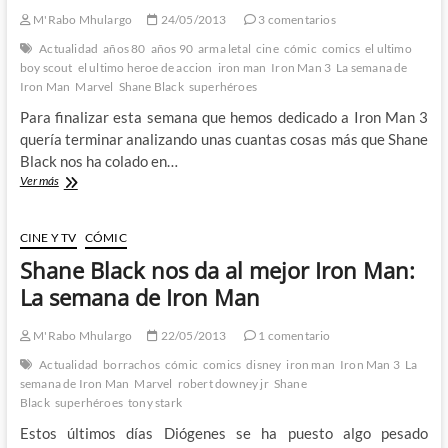
las
M'Rabo Mhulargo
24/05/2013
3 comentarios
peores,
también.
Actualidad
años 80
años 90
arma letal
cine
cómic
comics
el ultimo
boy scout
el ultimo heroe de accion
iron man
Iron Man 3
La semana de
Iron Man
Marvel
Shane Black
superhéroes
Para finalizar esta semana que hemos dedicado a Iron Man 3
quería terminar analizando unas cuantas cosas más que Shane
Black nos ha colado en…
Iron
Ver más
Man
3,
ese
CINE Y TV
CÓMIC
clasico
Shane Black nos da al mejor Iron Man:
del
cine
La semana de Iron Man
de
accion…:
M'Rabo Mhulargo
22/05/2013
1 comentario
La
semana
Actualidad
borrachos
cómic
comics
disney
iron man
Iron Man 3
La
de
semana de Iron Man
Marvel
robert downey jr
Shane
Iron
Black
superhéroes
tony stark
Man
Estos últimos días Diógenes se ha puesto algo pesado