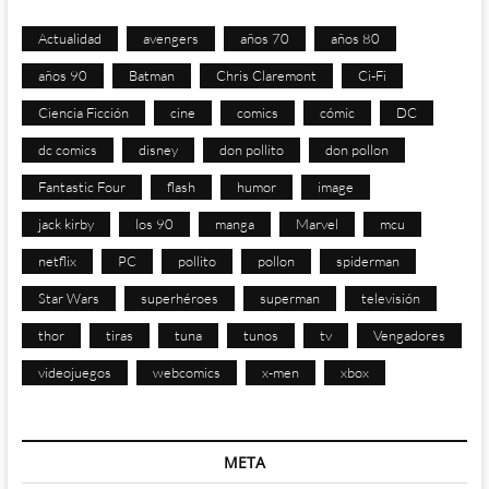
Actualidad
avengers
años 70
años 80
años 90
Batman
Chris Claremont
Ci-Fi
Ciencia Ficción
cine
comics
cómic
DC
dc comics
disney
don pollito
don pollon
Fantastic Four
flash
humor
image
jack kirby
los 90
manga
Marvel
mcu
netflix
PC
pollito
pollon
spiderman
Star Wars
superhéroes
superman
televisión
thor
tiras
tuna
tunos
tv
Vengadores
videojuegos
webcomics
x-men
xbox
META