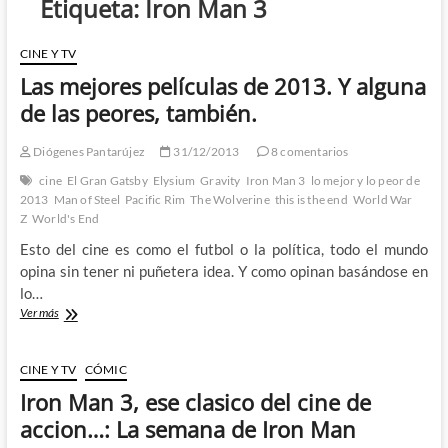
Etiqueta:
Iron Man 3
CINE Y TV
Las mejores películas de 2013. Y alguna
de las peores, también.
Diógenes Pantarújez
31/12/2013
8 comentarios
cine
El Gran Gatsby
Elysium
Gravity
Iron Man 3
lo mejor y lo peor de
2013
Man of Steel
Pacific Rim
The Wolverine
this is the end
World War
Z
World's End
Esto del cine es como el futbol o la política, todo el mundo
opina sin tener ni puñetera idea. Y como opinan basándose en
lo…
Las
Ver más
mejores
películas
de
CINE Y TV
CÓMIC
2013.
Iron Man 3, ese clasico del cine de
Y
alguna
accion…: La semana de Iron Man
de