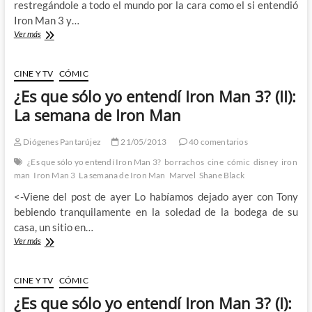
restregándole a todo el mundo por la cara como el si entendió
Iron Man 3 y…
Shane
Ver más
Black
nos
da
CINE Y TV
CÓMIC
al
¿Es que sólo yo entendí Iron Man 3? (II):
mejor
Iron
La semana de Iron Man
Man:
La
Diógenes Pantarújez
21/05/2013
40 comentarios
semana
de
¿Es que sólo yo entendí Iron Man 3?
borrachos
cine
cómic
disney
iron
Iron
man
Iron Man 3
La semana de Iron Man
Marvel
Shane Black
Man
<-Viene del post de ayer Lo habíamos dejado ayer con Tony
bebiendo tranquilamente en la soledad de la bodega de su
casa, un sitio en…
¿Es
Ver más
que
sólo
yo
CINE Y TV
CÓMIC
entendí
¿Es que sólo yo entendí Iron Man 3? (I):
Iron