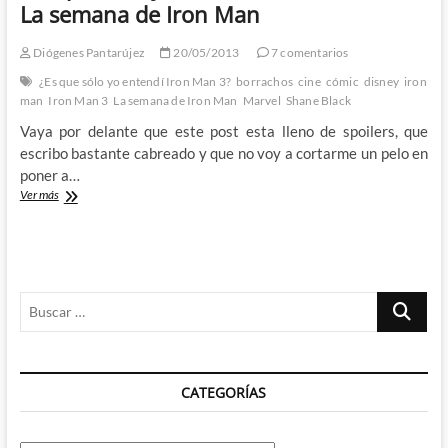
Man
La semana de Iron Man
3?
(II):
Diógenes Pantarújez
20/05/2013
7 comentarios
La
semana
¿Es que sólo yo entendí Iron Man 3?
borrachos
cine
cómic
disney
iron
de
man
Iron Man 3
La semana de Iron Man
Marvel
Shane Black
Iron
Vaya por delante que este post esta lleno de spoilers, que
Man
escribo bastante cabreado y que no voy a cortarme un pelo en
poner a…
¿Es
Ver más
que
sólo
yo
entendí
Iron
Buscar
Man
3?
…
(I):
La
semana
CATEGORÍAS
de
Iron
Man