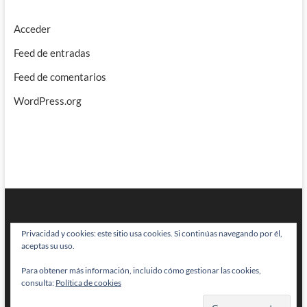
Acceder
Feed de entradas
Feed de comentarios
WordPress.org
Privacidad y cookies: este sitio usa cookies. Si continúas navegando por él,
aceptas su uso.
Para obtener más información, incluido cómo gestionar las cookies,
BRAINSTOMPING
| Diseñado por:
Theme Freesia
|
WordPress
| © Todos
consulta:
Política de cookies
los derechos reservados