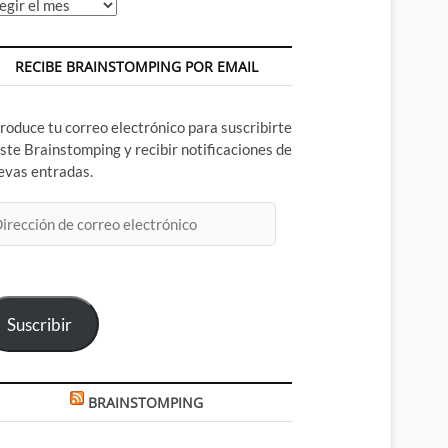
chivos
RECIBE BRAINSTOMPING POR EMAIL
troduce tu correo electrónico para suscribirte
este Brainstomping y recibir notificaciones de
evas entradas.
rección
rreo
ectrónico
Suscribir
BRAINSTOMPING