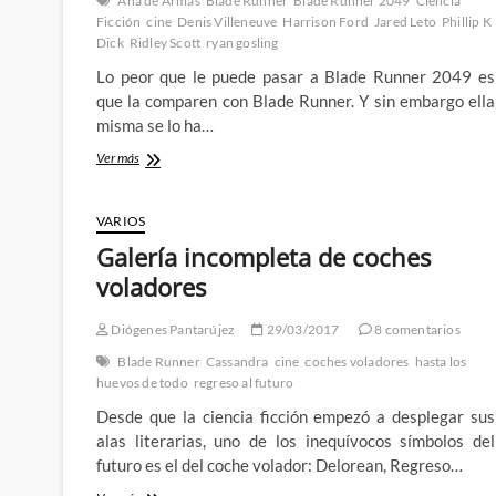
Ana de Armas
Blade Runner
Blade Runner 2049
Ciencia
Ficción
cine
Denis Villeneuve
Harrison Ford
Jared Leto
Phillip K
Dick
Ridley Scott
ryan gosling
Lo peor que le puede pasar a Blade Runner 2049 es
que la comparen con Blade Runner. Y sin embargo ella
misma se lo ha…
Blade
Ver más
Runner
2049
(SPOILERS):
VARIOS
Los
Galería incompleta de coches
binarios
y
voladores
los
cuaternarios
Diógenes Pantarújez
29/03/2017
8 comentarios
Blade Runner
Cassandra
cine
coches voladores
hasta los
huevos de todo
regreso al futuro
Desde que la ciencia ficción empezó a desplegar sus
alas literarias, uno de los inequívocos símbolos del
futuro es el del coche volador: Delorean, Regreso…