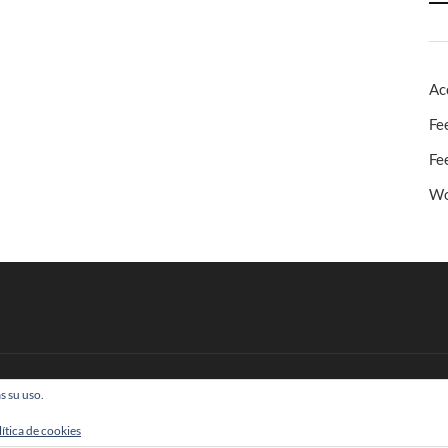
Ac
Fe
Fe
Wo
s su uso.
 Todos los derechos reservados
lítica de cookies