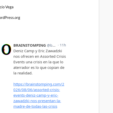
cío Vega
rdPress.org