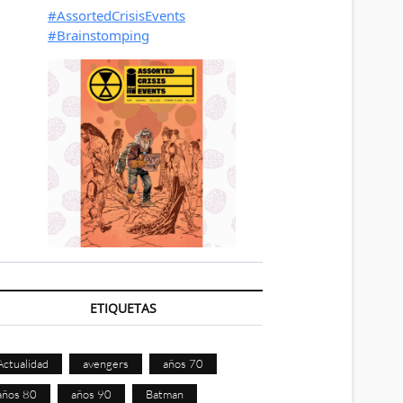
ETIQUETAS
Actualidad
avengers
años 70
años 80
años 90
Batman