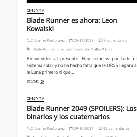
CINE Y TV
Blade Runner es ahora: Leon
Kowalski
Diógenes Pantarújez
25/11/2019
9 comentarios
Blade Runner
cine
Leon Kowalski
Phillip K Dick
Bienvenidos al presente. Hay colonias por todo el
sistema solar y no ha hecho falta que la URSS llegara a
la Luna primero ni que…
Blade
Ver más
Runner
es
ahora:
CINE Y TV
Leon
Blade Runner 2049 (SPOILERS): Los
Kowalski
binarios y los cuaternarios
Diógenes Pantarújez
09/10/2017
18 comentarios