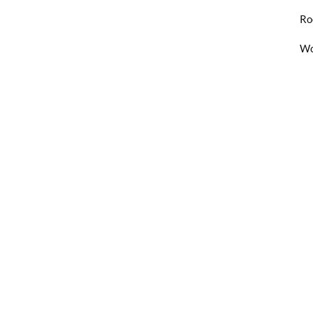
Ro
Wo