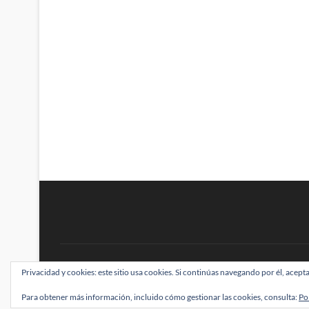
BRAINSTOMPING
Privacidad y cookies: este sitio usa cookies. Si continúas navegando por él, acepta
| Diseñado por:
Theme Freesia
|
WordPress
| ©
Para obtener más información, incluido cómo gestionar las cookies, consulta:
Po