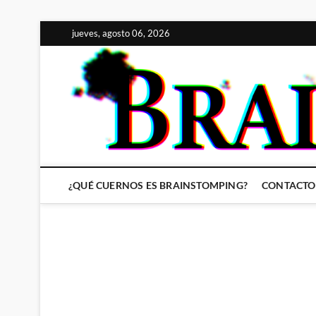
Saltar
jueves, agosto 06, 2026
al
contenido
¿QUÉ CUERNOS ES BRAINSTOMPING?
CONTACTO