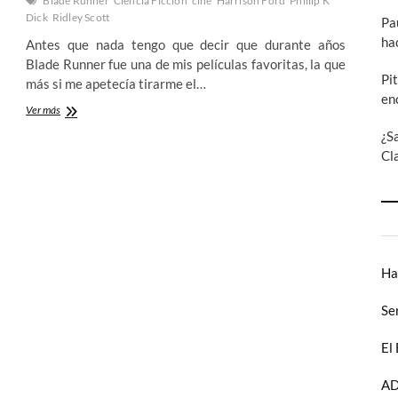
Blade Runner
Ciencia Ficción
cine
Harrison Ford
Phillip K
Dick
Ridley Scott
Pa
ha
Antes que nada tengo que decir que durante años
Blade Runner fue una de mis películas favoritas, la que
Pi
más si me apetecía tirarme el…
en
Memorias
Ver más
de
¿S
ojos
Cl
rojos:
Recordando
Blade
Runner
Ha
Se
El
AD