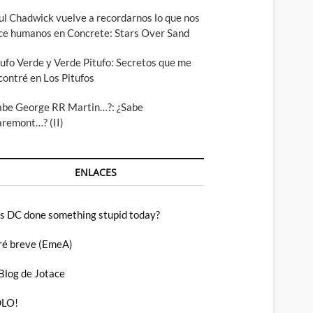
ul Chadwick vuelve a recordarnos lo que nos
ce humanos en Concrete: Stars Over Sand
tufo Verde y Verde Pitufo: Secretos que me
contré en Los Pitufos
abe George RR Martin…?: ¿Sabe
aremont…? (II)
ENLACES
s DC done something stupid today?
ré breve (EmeA)
 Blog de Jotace
LO!