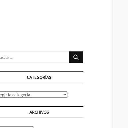
n
ú
Buscar
…
CATEGORÍAS
tegorías
ARCHIVOS