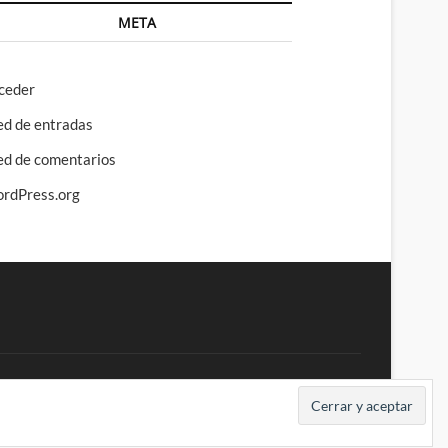
META
ceder
ed de entradas
ed de comentarios
rdPress.org