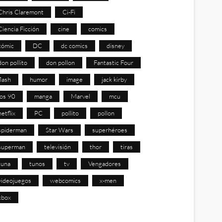
Chris Claremont
Ci-Fi
Ciencia Ficción
cine
comics
cómic
DC
dc comics
disney
don pollito
don pollon
Fantastic Four
flash
humor
image
jack kirby
los 90
manga
Marvel
mcu
netflix
PC
pollito
pollon
spiderman
Star Wars
superhéroes
superman
televisión
thor
tiras
tuna
tunos
tv
Vengadores
videojuegos
webcomics
x-men
xbox