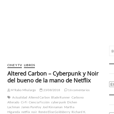
CINE Y TV
LIBROS
Altered Carbon – Cyberpunk y Noir
del bueno de la mano de Netflix
Ca
M'Rabo Mhulargo
23/08/2018
16 comentarios
Actualidad
Altered Carbon
Blade Runner
Carbono
Alterado
Ci-Fi
Ciencia Ficción
cyberpunk
Dichen
Lachman
James Purefoy
Joel Kinnaman
Martha
Higareda
netflix
noir
Renée Elise Goldsberry
Richard K.