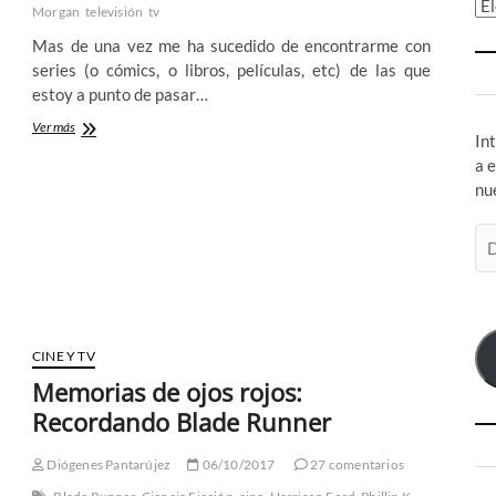
Ar
Morgan
televisión
tv
Mas de una vez me ha sucedido de encontrarme con
series (o cómics, o libros, películas, etc) de las que
estoy a punto de pasar…
Altered
Ver más
In
Carbon
a 
–
Cyberpunk
nu
y
Noir
Di
del
de
bueno
co
de
la
el
mano
de
CINE Y TV
Netflix
Memorias de ojos rojos:
Recordando Blade Runner
Diógenes Pantarújez
06/10/2017
27 comentarios