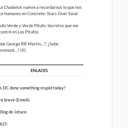
ul Chadwick vuelve a recordarnos lo que nos
ce humanos en Concrete: Stars Over Sand
tufo Verde y Verde Pitufo: Secretos que me
contré en Los Pitufos
abe George RR Martin…?: ¿Sabe
aremont…? (II)
ENLACES
s DC done something stupid today?
ré breve (EmeA)
 Blog de Jotace
LO!