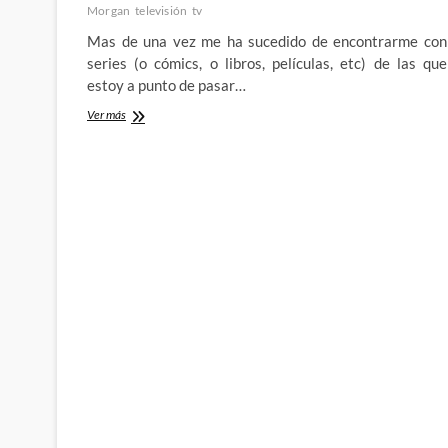
Morgan
televisión
tv
Mas de una vez me ha sucedido de encontrarme con
series (o cómics, o libros, películas, etc) de las que
estoy a punto de pasar…
Altered
Ver más
Carbon
–
Cyberpunk
y
Noir
del
bueno
de
la
mano
de
Netflix