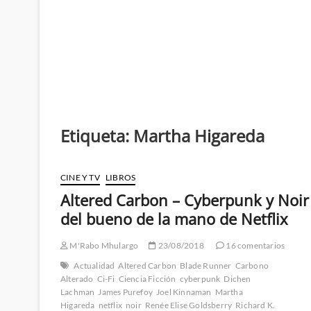
Etiqueta:
Martha Higareda
CINE Y TV
LIBROS
Altered Carbon – Cyberpunk y Noir
del bueno de la mano de Netflix
M'Rabo Mhulargo
23/08/2018
16 comentarios
Actualidad
Altered Carbon
Blade Runner
Carbono
Alterado
Ci-Fi
Ciencia Ficción
cyberpunk
Dichen
Lachman
James Purefoy
Joel Kinnaman
Martha
Higareda
netflix
noir
Renée Elise Goldsberry
Richard K.