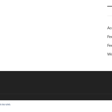
Ac
Fe
Fe
Wo
s su uso.
 Todos los derechos reservados