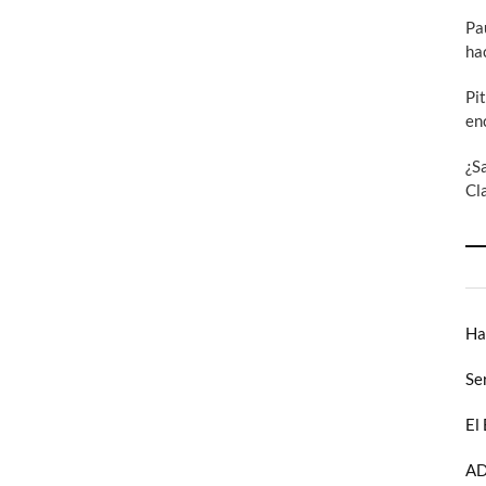
Pa
ha
Pi
en
¿S
Cl
Ha
Se
El
AD