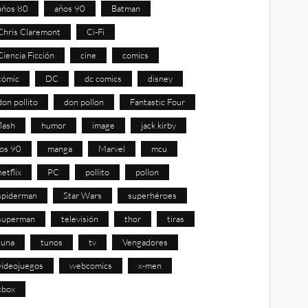
años 80
años 90
Batman
Chris Claremont
Ci-Fi
Ciencia Ficción
cine
comics
cómic
DC
dc comics
disney
don pollito
don pollon
Fantastic Four
flash
humor
image
jack kirby
los 90
manga
Marvel
mcu
netflix
PC
pollito
pollon
spiderman
Star Wars
superhéroes
superman
televisión
thor
tiras
tuna
tunos
tv
Vengadores
videojuegos
webcomics
x-men
xbox