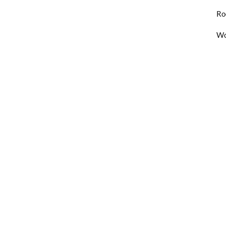
Ro
Wo