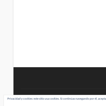
BRAINSTOMPING
Privacidad y cookies: este sitio usa cookies. Si continúas navegando por él, acepta
| Diseñado por:
Theme Freesia
|
WordPress
| ©