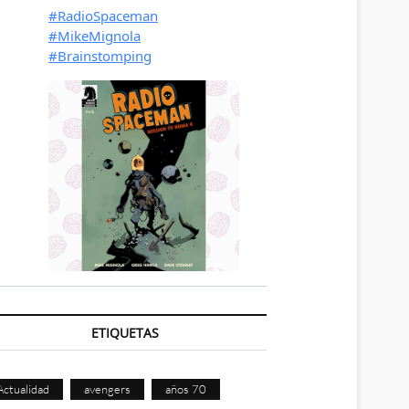
ETIQUETAS
Actualidad
avengers
años 70