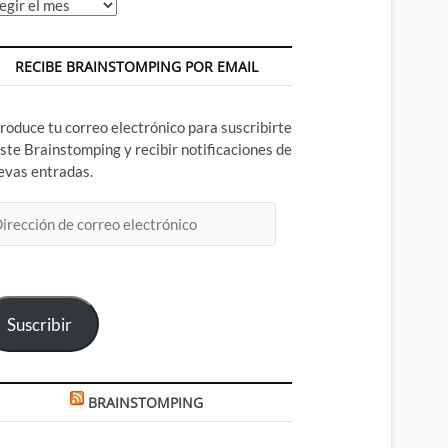
chivos
RECIBE BRAINSTOMPING POR EMAIL
troduce tu correo electrónico para suscribirte
este Brainstomping y recibir notificaciones de
evas entradas.
rección
rreo
ectrónico
Suscribir
BRAINSTOMPING