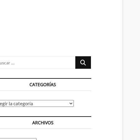
n
ú
Buscar
…
CATEGORÍAS
tegorías
ARCHIVOS