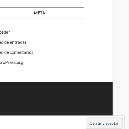
META
ceder
ed de entradas
ed de comentarios
rdPress.org