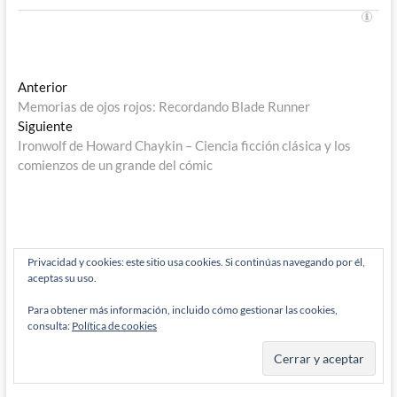
Navegación
Entrada
Anterior
anterior:
Memorias de ojos rojos: Recordando Blade Runner
de
Entrada
Siguiente
entradas
siguiente:
Ironwolf de Howard Chaykin – Ciencia ficción clásica y los
comienzos de un grande del cómic
Privacidad y cookies: este sitio usa cookies. Si continúas navegando por él,
Buscar
aceptas su uso.
…
Para obtener más información, incluido cómo gestionar las cookies,
consulta:
Política de cookies
CATEGORÍAS