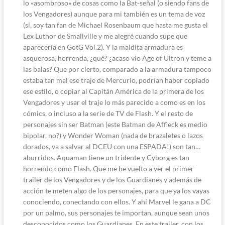
lo «asombroso» de cosas como la Bat-señal (o siendo fans de
los Vengadores) aunque para mi también es un tema de voz
(si, soy tan fan de Michael Rosenbaum que hasta me gusta el
Lex Luthor de Smallville y me alegré cuando supe que
aparecería en GotG Vol.2). Y la maldita armadura es
asquerosa, horrenda, ¿qué? ¿acaso vio Age of Ultron y teme a
las balas? Que por cierto, comparado a la armadura tampoco
estaba tan mal ese traje de Mercurio, podrían haber copiado
ese estilo, o copiar al Capitán América de la primera de los
Vengadores y usar el traje lo más parecido a como es en los
cómics, o incluso a la serie de TV de Flash. Y el resto de
personajes sin ser Batman (este Batman de Affleck es medio
bipolar, no?) y Wonder Woman (nada de brazaletes o lazos
dorados, va a salvar al DCEU con una ESPADA!) son tan…
aburridos. Aquaman tiene un tridente y Cyborg es tan
horrendo como Flash. Que me he vuelto a ver el primer
trailer de los Vengadores y de los Guardianes y además de
acción te meten algo de los personajes, para que ya los vayas
conociendo, conectando con ellos. Y ahí Marvel le gana a DC
por un palmo, sus personajes te importan, aunque sean unos
desconocidos como los Guardianes. En este trailer, con los