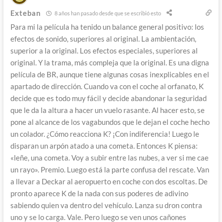
Exteban
8 años han pasado desde que se escribió esto
Para mi la película ha tenido un balance general positivo: los
efectos de sonido, superiores al original. La ambientación,
superior a la original. Los efectos especiales, superiores al
original. Y la trama, más compleja que la original. Es una digna
película de BR, aunque tiene algunas cosas inexplicables en el
apartado de dirección. Cuando va con el coche al orfanato, K
decide que es todo muy fácil y decide abandonar la seguridad
que le da la altura a hacer un vuelo rasante. Al hacer esto, se
pone al alcance de los vagabundos que le dejan el coche hecho
un colador. ¿Cómo reacciona K? ¡Con indiferencia! Luego le
disparan un arpón atado a una cometa. Entonces K piensa:
«leñe, una cometa. Voy a subir entre las nubes, a ver si me cae
un rayo». Premio. Luego está la parte confusa del rescate. Van
a llevar a Deckar al aeropuerto en coche con dos escoltas. De
pronto aparece K de la nada con sus poderes de adivino
sabiendo quien va dentro del vehículo. Lanza su dron contra
uno y se lo carga. Vale. Pero luego se ven unos cañones