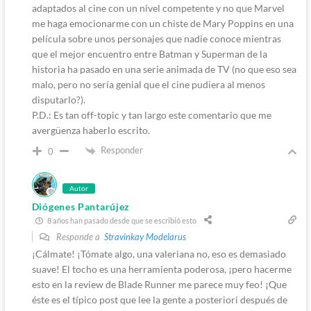
adaptados al cine con un nivel competente y no que Marvel
me haga emocionarme con un chiste de Mary Poppins en una
película sobre unos personajes que nadie conoce mientras
que el mejor encuentro entre Batman y Superman de la
historia ha pasado en una serie animada de TV (no que eso sea
malo, pero no sería genial que el cine pudiera al menos
disputarlo?).
P.D.: Es tan off-topic y tan largo este comentario que me
avergüenza haberlo escrito.
Responder
0
Autor
Diógenes Pantarújez
8 años han pasado desde que se escribió esto
Responde a
Stravinkay Modelarus
¡Cálmate! ¡Tómate algo, una valeriana no, eso es demasiado
suave! El tocho es una herramienta poderosa, ¡pero hacerme
esto en la review de Blade Runner me parece muy feo! ¡Que
éste es el típico post que lee la gente a posteriori después de