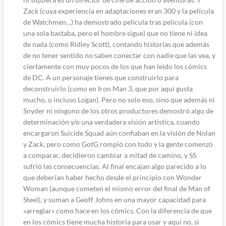
Zack (cuya experiencia en adaptaciones eran 300 y la película
de Watchmen…) ha demostrado película tras película (con
una sola bastaba, pero el hombre sigue) que no tiene ni idea
de nada (como Ridley Scott), contando historias que además
de no tener sentido no saben conectar con nadie que las vea, y
ciertamente con muy pocos de los que han leído los cómics
de DC. A un personaje tienes que construirlo para
deconstruirlo (como en Iron Man 3, que por aquí gusta
mucho, o incluso Logan). Pero no solo eso, sino que además ni
Snyder ni ninguno de los otros productores demostró algo de
determinación y/o una verdadera visión artística, cuando
encargaron Suicide Squad aún confiaban en la visión de Nolan
y Zack, pero como GotG rompió con todo y la gente comenzó
a comparar, decidieron cambiar a mitad de camino, y SS
sufrió las consecuencias. Al final encajan algo parecido a lo
que deberían haber hecho desde el principio con Wonder
Woman (aunque cometen el mismo error del final de Man of
Steel), y suman a Geoff Johns en una mayor capacidad para
«arreglar» como hace en los cómics. Con la diferencia de que
en los cómics tiene mucha historia para usar y aquí no, si