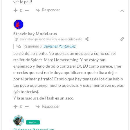
ver la peli!
Responder
0
Stravinkay Modelarus
8 años han pasado desde que se escribió esto
Responde a
Diógenes Pantarújez
Lo siento, lo siento. No quería que me pasara como con el
trailer de Spider-Man: Homecoming. Y no estoy tan
enajenado y lleno de odio contra el DCEU como parece, ¿me
creerías que casi no le doy a «publicar» o que lo iba a dejar
por el primer párrafo? Es solo que hay temas de los que hablo
tan poco que tengo mucho que decir, y usualmente son quejas
(y/o tonterías).
Y la armadura de Flash es un asco.
Responder
0
Autor
Diógenes Pantarújez