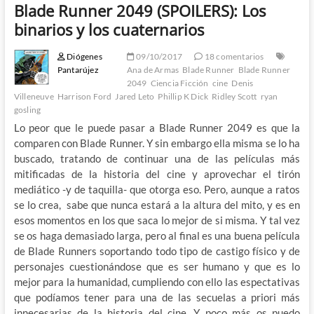
Blade Runner 2049 (SPOILERS): Los
binarios y los cuaternarios
Diógenes
09/10/2017
18 comentarios
Pantarújez
Ana de Armas
Blade Runner
Blade Runner
2049
Ciencia Ficción
cine
Denis
Villeneuve
Harrison Ford
Jared Leto
Phillip K Dick
Ridley Scott
ryan
gosling
Lo peor que le puede pasar a Blade Runner 2049 es que la
comparen con Blade Runner. Y sin embargo ella misma se lo ha
buscado, tratando de continuar una de las películas más
mitificadas de la historia del cine y aprovechar el tirón
mediático -y de taquilla- que otorga eso. Pero, aunque a ratos
se lo crea, sabe que nunca estará a la altura del mito, y es en
esos momentos en los que saca lo mejor de si misma. Y tal vez
se os haga demasiado larga, pero al final es una buena película
de Blade Runners soportando todo tipo de castigo físico y de
personajes cuestionándose que es ser humano y que es lo
mejor para la humanidad, cumpliendo con ello las espectativas
que podíamos tener para una de las secuelas a priori más
innecesarias de la historia del cine. Y poco más os puedo