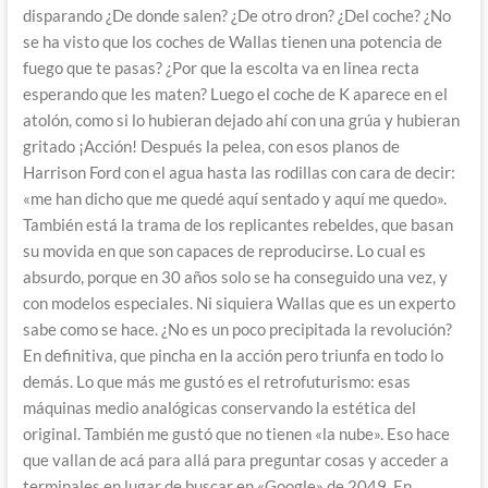
disparando ¿De donde salen? ¿De otro dron? ¿Del coche? ¿No
se ha visto que los coches de Wallas tienen una potencia de
fuego que te pasas? ¿Por que la escolta va en linea recta
esperando que les maten? Luego el coche de K aparece en el
atolón, como si lo hubieran dejado ahí con una grúa y hubieran
gritado ¡Acción! Después la pelea, con esos planos de
Harrison Ford con el agua hasta las rodillas con cara de decir:
«me han dicho que me quedé aquí sentado y aquí me quedo».
También está la trama de los replicantes rebeldes, que basan
su movida en que son capaces de reproducirse. Lo cual es
absurdo, porque en 30 años solo se ha conseguido una vez, y
con modelos especiales. Ni siquiera Wallas que es un experto
sabe como se hace. ¿No es un poco precipitada la revolución?
En definitiva, que pincha en la acción pero triunfa en todo lo
demás. Lo que más me gustó es el retrofuturismo: esas
máquinas medio analógicas conservando la estética del
original. También me gustó que no tienen «la nube». Eso hace
que vallan de acá para allá para preguntar cosas y acceder a
terminales en lugar de buscar en «Google» de 2049. En