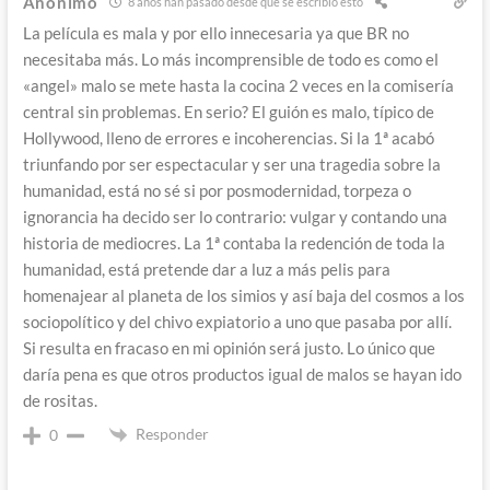
Anónimo
8 años han pasado desde que se escribió esto
La película es mala y por ello innecesaria ya que BR no
necesitaba más. Lo más incomprensible de todo es como el
«angel» malo se mete hasta la cocina 2 veces en la comisería
central sin problemas. En serio? El guión es malo, típico de
Hollywood, lleno de errores e incoherencias. Si la 1ª acabó
triunfando por ser espectacular y ser una tragedia sobre la
humanidad, está no sé si por posmodernidad, torpeza o
ignorancia ha decido ser lo contrario: vulgar y contando una
historia de mediocres. La 1ª contaba la redención de toda la
humanidad, está pretende dar a luz a más pelis para
homenajear al planeta de los simios y así baja del cosmos a los
sociopolítico y del chivo expiatorio a uno que pasaba por allí.
Si resulta en fracaso en mi opinión será justo. Lo único que
daría pena es que otros productos igual de malos se hayan ido
de rositas.
Responder
0