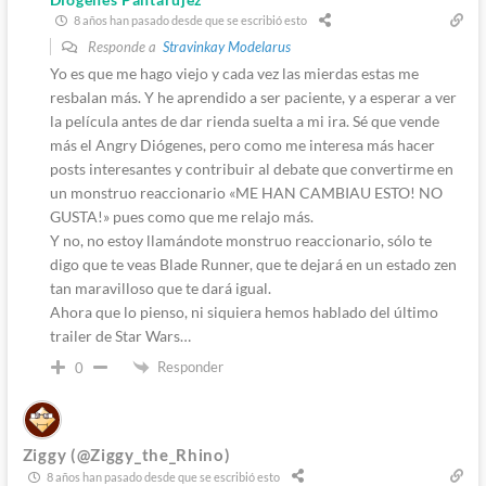
8 años han pasado desde que se escribió esto
Responde a
Stravinkay Modelarus
Yo es que me hago viejo y cada vez las mierdas estas me
resbalan más. Y he aprendido a ser paciente, y a esperar a ver
la película antes de dar rienda suelta a mi ira. Sé que vende
más el Angry Diógenes, pero como me interesa más hacer
posts interesantes y contribuir al debate que convertirme en
un monstruo reaccionario «ME HAN CAMBIAU ESTO! NO
GUSTA!» pues como que me relajo más.
Y no, no estoy llamándote monstruo reaccionario, sólo te
digo que te veas Blade Runner, que te dejará en un estado zen
tan maravilloso que te dará igual.
Ahora que lo pienso, ni siquiera hemos hablado del último
trailer de Star Wars…
Responder
0
Ziggy (@Ziggy_the_Rhino)
8 años han pasado desde que se escribió esto