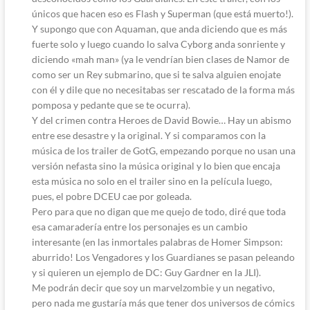
únicos que hacen eso es Flash y Superman (que está muerto!).
Y supongo que con Aquaman, que anda diciendo que es más
fuerte solo y luego cuando lo salva Cyborg anda sonriente y
diciendo «mah man» (ya le vendrían bien clases de Namor de
como ser un Rey submarino, que si te salva alguien enojate
con él y dile que no necesitabas ser rescatado de la forma más
pomposa y pedante que se te ocurra).
Y del crimen contra Heroes de David Bowie… Hay un abismo
entre ese desastre y la original. Y si comparamos con la
música de los trailer de GotG, empezando porque no usan una
versión nefasta sino la música original y lo bien que encaja
esta música no solo en el trailer sino en la película luego,
pues, el pobre DCEU cae por goleada.
Pero para que no digan que me quejo de todo, diré que toda
esa camaradería entre los personajes es un cambio
interesante (en las inmortales palabras de Homer Simpson:
aburrido! Los Vengadores y los Guardianes se pasan peleando
y si quieren un ejemplo de DC: Guy Gardner en la JLI).
Me podrán decir que soy un marvelzombie y un negativo,
pero nada me gustaría más que tener dos universos de cómics