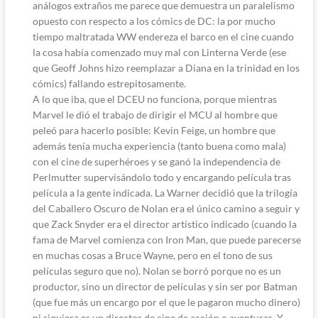
análogos extraños me parece que demuestra un paralelismo
opuesto con respecto a los cómics de DC: la por mucho
tiempo maltratada WW endereza el barco en el cine cuando
la cosa había comenzado muy mal con Linterna Verde (ese
que Geoff Johns hizo reemplazar a Diana en la trinidad en los
cómics) fallando estrepitosamente.
A lo que iba, que el DCEU no funciona, porque mientras
Marvel le dió el trabajo de dirigir el MCU al hombre que
peleó para hacerlo posible: Kevin Feige, un hombre que
además tenía mucha experiencia (tanto buena como mala)
con el cine de superhéroes y se ganó la independencia de
Perlmutter supervisándolo todo y encargando película tras
película a la gente indicada. La Warner decidió que la trilogía
del Caballero Oscuro de Nolan era el único camino a seguir y
que Zack Snyder era el director artístico indicado (cuando la
fama de Marvel comienza con Iron Man, que puede parecerse
en muchas cosas a Bruce Wayne, pero en el tono de sus
películas seguro que no). Nolan se borró porque no es un
productor, sino un director de películas y sin ser por Batman
(que fue más un encargo por el que le pagaron mucho dinero)
ni siquiera es un director de cine de acción o aventuras. Y