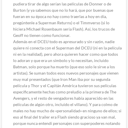
pudiera tirar de algo serían las películas de Donner o de
Burton (y ya sabemos que no lo hará, que por buenas que
fueran en su época no hay como traerlas a hoy en día,
pregúntenle a Superman Returns) o el Timmverso (si lo
hiciera Michael Rosenbaum sería Flash). Así, los trucos de
Geoff no tienen como funcionar.
Además en el DCEU todo es apresurado y sin razón, nadie
quiere ni conecta con el Superman del DCEU (ni en la película
ni en la realidad), pero ahora quieren hacer como que todos
lo adoran y que era un símbolo y lo necesitan, incluido
Batman, solo porque ha muerto (que eso solo le sirve a los
artistas). Se suman todos esos nuevos personajes que vienen
muy mal presentados (que Iron Man iba por su segunda
película y Thor y el Capitán América tuvieron sus películas
específicamente hechas como preludio a la primera de The
Avengers, y el resto de vengadores había aparecido en las
películas de algún otro, incluido el villano). Y para colmo de
males no hay mucho de «personalidad» en ninguno de ellos; si
eso al final del trailer era Flash siendo gracioso ya van mal,
porque nunca entendí personajes con superpoderes notando