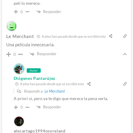
peli lo merece.
Responder
0
Le Merchant
8 años han pasado desde que se escribió esto
Una película innecesaria.
Responder
0
Autor
Diógenes Pantarújez
8 años han pasado desde que se escribió esto
Responde a
Le Merchant
A priori sí, pero ya te digo que merece la pena verla.
Responder
0
alecartago1994osoreland