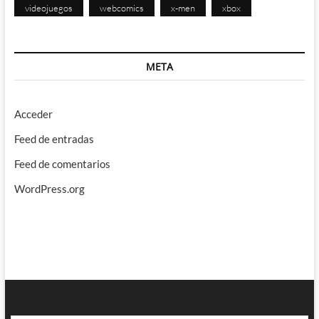
videojuegos
webcomics
x-men
xbox
META
Acceder
Feed de entradas
Feed de comentarios
WordPress.org