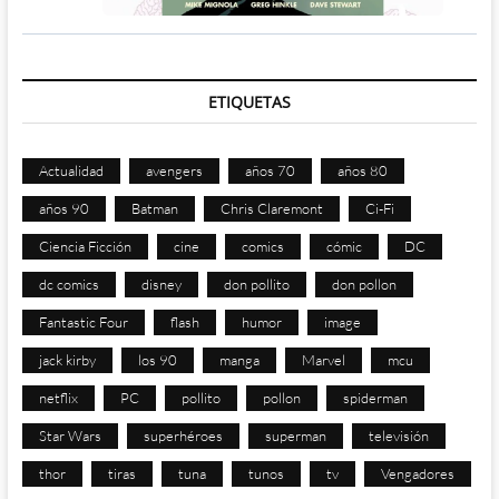
ETIQUETAS
Actualidad
avengers
años 70
años 80
años 90
Batman
Chris Claremont
Ci-Fi
Ciencia Ficción
cine
comics
cómic
DC
dc comics
disney
don pollito
don pollon
Fantastic Four
flash
humor
image
jack kirby
los 90
manga
Marvel
mcu
netflix
PC
pollito
pollon
spiderman
Star Wars
superhéroes
superman
televisión
thor
tiras
tuna
tunos
tv
Vengadores