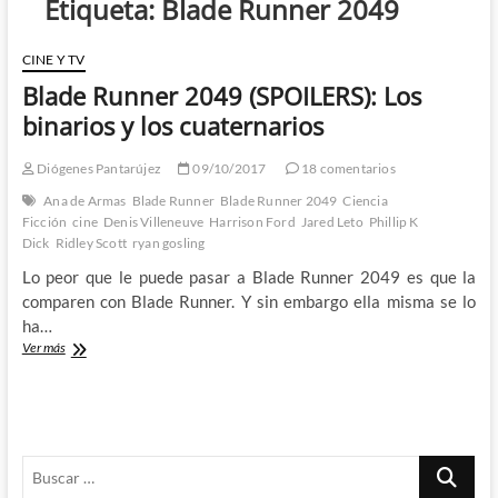
Etiqueta:
Blade Runner 2049
CINE Y TV
Blade Runner 2049 (SPOILERS): Los
binarios y los cuaternarios
Diógenes Pantarújez
09/10/2017
18 comentarios
Ana de Armas
Blade Runner
Blade Runner 2049
Ciencia
Ficción
cine
Denis Villeneuve
Harrison Ford
Jared Leto
Phillip K
Dick
Ridley Scott
ryan gosling
Lo peor que le puede pasar a Blade Runner 2049 es que la
comparen con Blade Runner. Y sin embargo ella misma se lo
ha…
Blade
Ver más
Runner
2049
(SPOILERS):
Los
binarios
Buscar
y
los
…