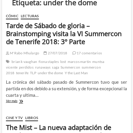
Etiqueta:
under the dome
CÓMIC
LECTURAS
Tarde de Sábado de gloria –
Brainstomping visita la VI Summercon
de Tenerife 2018: 3º Parte
M'Rabo Mhulargo
27/07/2018
17 comentarios
brian k vaughan
fiona staples
lost
marcos martin
muntsa
vicente
perdidos
runaways
saga
Summercon
summercon
2018
tenerife
TLP
under the dome
Y the Last Man
La crónica del sábado pasado de Summercon tuvo que ser
partida en dos debido a su extensión, y de forma excepcional la
cuarta y ultima…
Tarde
Ver más
de
Sábado
de
CINE Y TV
LIBROS
gloria
The Mist – La nueva adaptación de
–
Brainstomping