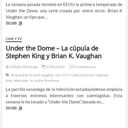
La semana pasada terminó en EEUU la primera temporada de
también.
Under the Dome, una serie creada por -entre otros- Brian K
Vaughan, un tipo que…
Se
Ver más
acabó
la
tomadura
CINE Y TV
de
Under the Dome – La cúpula de
pelo:
Under
Stephen King y Brian K. Vaughan
the
Dome/La
M'Rabo Mhulargo
27/06/2013
2 comentarios
Cúpula
Actualidad
brian k vaughan
cbs
Ci-Fi
Ciencia Ficción
stephen
king
televisión
tv
under the dome
La parrilla veraniega de la televisión estadounidense empieza
a traernos estrenos interesantes con cuentagotas. Esta
semana le ha tocado a “Under the Dome”, basada en…
Under
Ver más
the
Dome
–
La