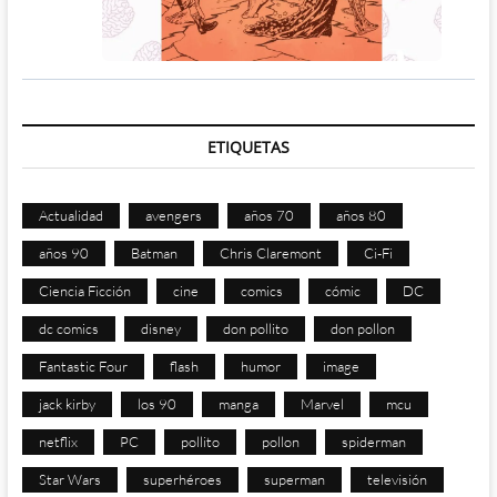
ETIQUETAS
Actualidad
avengers
años 70
años 80
años 90
Batman
Chris Claremont
Ci-Fi
Ciencia Ficción
cine
comics
cómic
DC
dc comics
disney
don pollito
don pollon
Fantastic Four
flash
humor
image
jack kirby
los 90
manga
Marvel
mcu
netflix
PC
pollito
pollon
spiderman
Star Wars
superhéroes
superman
televisión