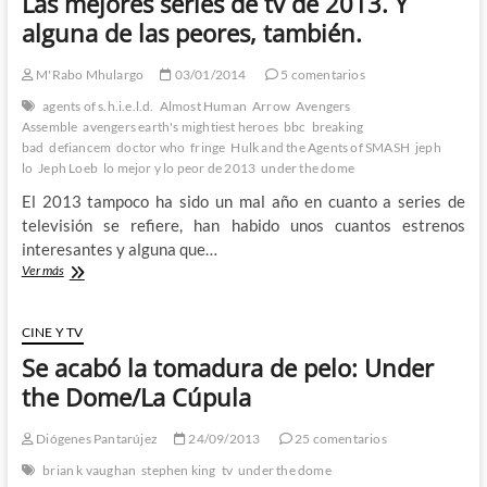
Las mejores series de tv de 2013. Y
Dome
y
alguna de las peores, también.
un
huevo
M'Rabo Mhulargo
03/01/2014
5 comentarios
duro
–
agents of s.h.i.e.l.d.
Almost Human
Arrow
Avengers
1º
Assemble
avengers earth's mightiest heroes
bbc
breaking
Parte
bad
defiancem
doctor who
fringe
Hulk and the Agents of SMASH
jeph
lo
Jeph Loeb
lo mejor y lo peor de 2013
under the dome
El 2013 tampoco ha sido un mal año en cuanto a series de
televisión se refiere, han habido unos cuantos estrenos
interesantes y alguna que…
Las
Ver más
mejores
series
de
CINE Y TV
tv
Se acabó la tomadura de pelo: Under
de
2013.
the Dome/La Cúpula
Y
alguna
Diógenes Pantarújez
24/09/2013
25 comentarios
de
las
brian k vaughan
stephen king
tv
under the dome
peores,