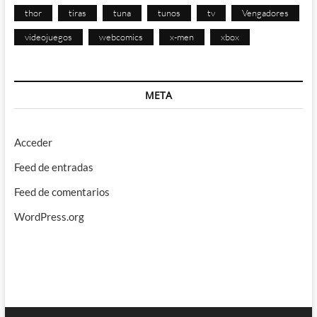
thor
tiras
tuna
tunos
tv
Vengadores
videojuegos
webcomics
x-men
xbox
META
Acceder
Feed de entradas
Feed de comentarios
WordPress.org