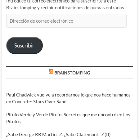
Introduce tu correo electrónico para suscribirte a este
Brainstomping y recibir notificaciones de nuevas entradas.
Dirección
de
correo
electrónico
Suscribir
BRAINSTOMPING
Paul Chadwick vuelve a recordarnos lo que nos hace humanos
en Concrete: Stars Over Sand
Pitufo Verde y Verde Pitufo: Secretos que me encontré en Los
Pitufos
¿Sabe George RR Martin…?: ¿Sabe Claremont…? (II)