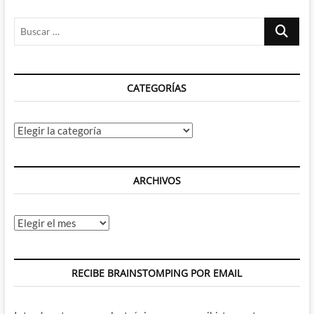
cúpula
Buscar
de
Stephen
…
King
y
Brian
CATEGORÍAS
K.
Vaughan
Categorías
ARCHIVOS
Archivos
RECIBE BRAINSTOMPING POR EMAIL