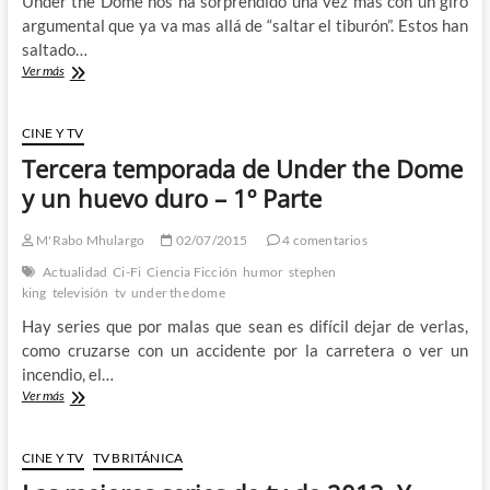
Under the Dome nos ha sorprendido una vez más con un giro
aburrimiento.
argumental que ya va mas allá de “saltar el tiburón”. Estos han
saltado…
Tercera
Ver más
temporada
de
Under
CINE Y TV
the
Tercera temporada de Under the Dome
Dome
y
y un huevo duro – 1º Parte
un
huevo
M'Rabo Mhulargo
02/07/2015
4 comentarios
duro
–
Actualidad
Ci-Fi
Ciencia Ficción
humor
stephen
2º
king
televisión
tv
under the dome
Parte
Hay series que por malas que sean es difícil dejar de verlas,
como cruzarse con un accidente por la carretera o ver un
incendio, el…
Tercera
Ver más
temporada
de
Under
CINE Y TV
TV BRITÁNICA
the