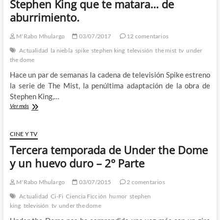
Stephen King que te matara… de
visita
aburrimiento.
la
VI
Summercon
M'Rabo Mhulargo
03/07/2017
12 comentarios
de
Actualidad
la niebla
spike
stephen king
televisión
the mist
tv
under
Tenerife
the dome
2018:
3º
Hace un par de semanas la cadena de televisión Spike estreno
Parte
la serie de The Mist, la penúltima adaptación de la obra de
Stephen King,…
The
Ver más
Mist
–
La
CINE Y TV
nueva
Tercera temporada de Under the Dome
adaptación
de
y un huevo duro – 2º Parte
Stephen
King
M'Rabo Mhulargo
03/07/2015
2 comentarios
que
te
Actualidad
Ci-Fi
Ciencia Ficción
humor
stephen
matara…
king
televisión
tv
under the dome
de