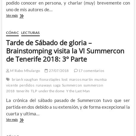
podido conocer en persona, y charlar (muy) brevemente con
uno de mis autores de…
Domingo
Ver más
de
resaca
y
CÓMIC
LECTURAS
de
Tarde de Sábado de gloria –
sorpresas
–
Brainstomping visita la VI Summercon
Brainstomping
de Tenerife 2018: 3º Parte
visita
la
VI
M'Rabo Mhulargo
27/07/2018
17 comentarios
Summercon
brian k vaughan
fiona staples
lost
marcos martin
muntsa
de
vicente
perdidos
runaways
saga
Summercon
summercon
Tenerife
2018
tenerife
TLP
under the dome
Y the Last Man
2018:
4º
La crónica del sábado pasado de Summercon tuvo que ser
y
partida en dos debido a su extensión, y de forma excepcional la
ultima
cuarta y ultima…
Parte
Tarde
Ver más
de
Sábado
de