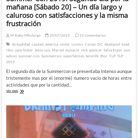
mañana [Sábado 20] – Un día largo y
que
dentro
caluroso con satisfacciones y la misma
de
frustración
lo
que
cabe
M'Rabo Mhulargo
25/07/2019
15 comentarios
dio
bastante
Actualidad
captain america
cómic
comics
Conan
DC
deadpool
esad
de
ribic
jane foster
Jesús saiz
Marvel
masacre
nick spencer
Salva Espín
sam
sí
wilson
summer-con
Summercon
superhéroes
tenerife
thor
TLP
TLP
2019
El segundo día de la Summercon se presentaba intenso aunque
tristemente mas por el (enorme) numero vacío de horas entre
actividades que por la cantidad…
Summer-
Ver más
Con
2019:
Segundo
día
por
la
mañana
[Sábado