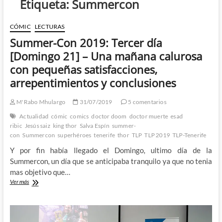
Etiqueta:
Summercon
CÓMIC
LECTURAS
Summer-Con 2019: Tercer día
[Domingo 21] – Una mañana calurosa
con pequeñas satisfacciones,
arrepentimientos y conclusiones
M'Rabo Mhulargo
31/07/2019
5 comentarios
Actualidad
cómic
comics
doctor doom
doctor muerte
esad
ribic
Jesús saiz
king thor
Salva Espín
summer-
con
Summercon
superhéroes
tenerife
thor
TLP
TLP 2019
TLP-Tenerife
Y por fin había llegado el Domingo, ultimo día de la
Summercon, un día que se anticipaba tranquilo ya que no tenia
mas objetivo que…
Summer-
Ver más
Con
2019:
Tercer
día