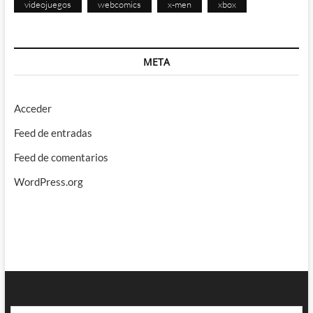
videojuegos
webcomics
x-men
xbox
META
Acceder
Feed de entradas
Feed de comentarios
WordPress.org