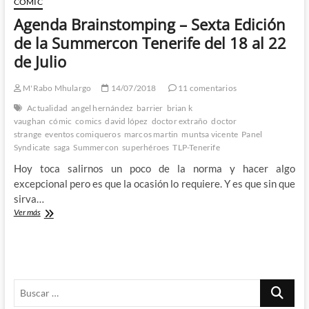
CÓMIC
gloria
Agenda Brainstomping – Sexta Edición
–
Brainstomping
de la Summercon Tenerife del 18 al 22
visita
de Julio
la
VI
Summercon
M'Rabo Mhulargo
14/07/2018
11 comentarios
de
Actualidad
angel hernández
barrier
brian k
Tenerife
vaughan
cómic
comics
david lópez
doctor extraño
doctor
2018:
strange
eventos comiqueros
marcos martin
muntsa vicente
Panel
3º
Syndicate
saga
Summercon
superhéroes
TLP-Tenerife
Parte
Hoy toca salirnos un poco de la norma y hacer algo
excepcional pero es que la ocasión lo requiere. Y es que sin que
sirva…
Agenda
Ver más
Brainstomping
–
Sexta
Edición
de
Buscar
la
Summercon
…