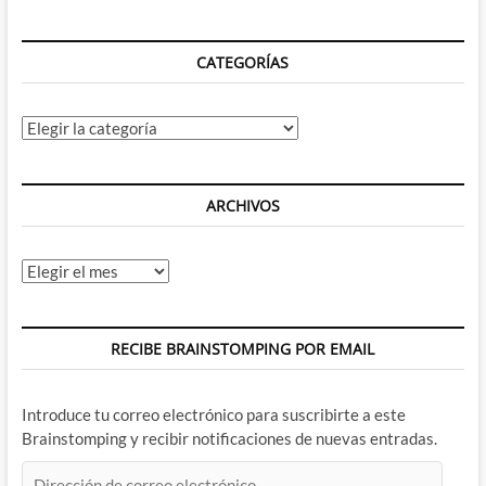
Tenerife
del
18
CATEGORÍAS
al
22
de
Julio
Categorías
ARCHIVOS
Archivos
RECIBE BRAINSTOMPING POR EMAIL
Introduce tu correo electrónico para suscribirte a este
Brainstomping y recibir notificaciones de nuevas entradas.
Dirección