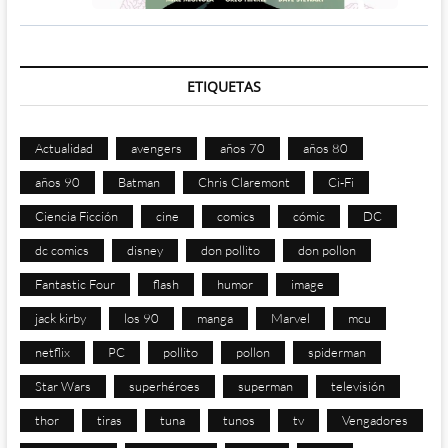
ETIQUETAS
Actualidad
avengers
años 70
años 80
años 90
Batman
Chris Claremont
Ci-Fi
Ciencia Ficción
cine
comics
cómic
DC
dc comics
disney
don pollito
don pollon
Fantastic Four
flash
humor
image
jack kirby
los 90
manga
Marvel
mcu
netflix
PC
pollito
pollon
spiderman
Star Wars
superhéroes
superman
televisión
thor
tiras
tuna
tunos
tv
Vengadores