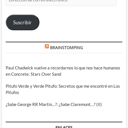
de
correo
electrónico
Suscribir
BRAINSTOMPING
Paul Chadwick vuelve a recordarnos lo que nos hace humanos
en Concrete: Stars Over Sand
Pitufo Verde y Verde Pitufo: Secretos que me encontré en Los
Pitufos
¿Sabe George RR Martin…?: ¿Sabe Claremont…? (II)
ENLACES