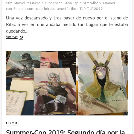
saiz
Marvel
masacre
nick spencer
Salva Espín
sam wilson
summer-
con
Summercon
superhéroes
tenerife
thor
TLP
TLP 2019
Una vez descansado y tras pasar de nuevo por el stand de
Ribic a ver en que andaba metido (un Logan que le estaba
quedando…
Summer-
Ver más
Con
2019:
Segundo
día
por
la
tarde
[Sábado
20]
–
Una
tarde
algo
mas
fresca
y
CÓMIC
una
Summer-Con 2019: Segundo día por la
charla