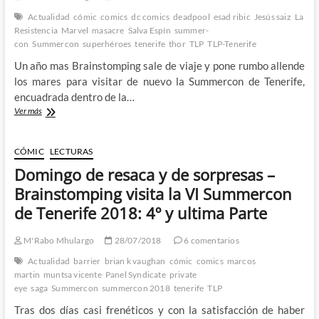
Actualidad
cómic
comics
dc comics
deadpool
esad ribic
Jesús saiz
La
Resistencia
Marvel
masacre
Salva Espín
summer-
con
Summercon
superhéroes
tenerife
thor
TLP
TLP-Tenerife
Un año mas Brainstomping sale de viaje y pone rumbo allende
los mares para visitar de nuevo la Summercon de Tenerife,
encuadrada dentro de la…
Séptima
Ver más
Edición
de
la
CÓMIC
LECTURAS
Summercon
Domingo de resaca y de sorpresas –
de
Tenerife
Brainstomping visita la VI Summercon
del
de Tenerife 2018: 4º y ultima Parte
17
al
21
M'Rabo Mhulargo
28/07/2018
6 comentarios
de
Actualidad
barrier
brian k vaughan
cómic
comics
marcos
Julio
martin
muntsa vicente
Panel Syndicate
private
eye
saga
Summercon
summercon 2018
tenerife
TLP
Tras dos días casi frenéticos y con la satisfacción de haber