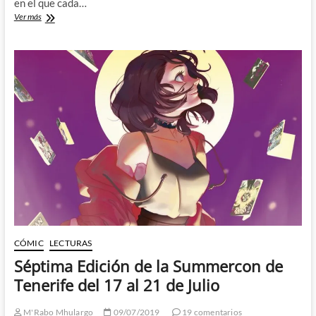
en el que cada…
Summer-
Ver más
Con
2019:
Primer
día
[Viernes
19]
–
Un
año
de
grandes
encuentros,
frustraciones
y
calor
CÓMIC
LECTURAS
Séptima Edición de la Summercon de
Tenerife del 17 al 21 de Julio
M'Rabo Mhulargo
09/07/2019
19 comentarios