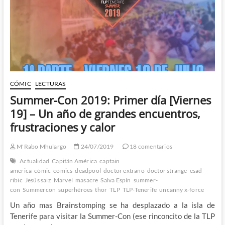
20]
–
Un
día
largo
y
caluroso
con
satisfacciones
CÓMIC
LECTURAS
y
la
Summer-Con 2019: Primer día [Viernes
misma
19] – Un año de grandes encuentros,
frustración
frustraciones y calor
M'Rabo Mhulargo
24/07/2019
18 comentarios
Actualidad
Capitán América
captain
america
cómic
comics
deadpool
doctor extraño
doctor strange
esad
ribic
Jesús saiz
Marvel
masacre
Salva Espín
summer-
con
Summercon
superhéroes
thor
TLP
TLP-Tenerife
uncanny x-force
Un año mas Brainstomping se ha desplazado a la isla de
Tenerife para visitar la Summer-Con (ese rinconcito de la TLP