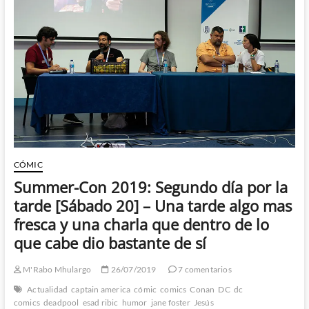
[Domingo
21]
–
Una
mañana
calurosa
con
pequeñas
satisfacciones,
arrepentimientos
y
conclusiones
CÓMIC
Summer-Con 2019: Segundo día por la
tarde [Sábado 20] – Una tarde algo mas
fresca y una charla que dentro de lo
que cabe dio bastante de sí
M'Rabo Mhulargo
26/07/2019
7 comentarios
Actualidad
captain america
cómic
comics
Conan
DC
dc
comics
deadpool
esad ribic
humor
jane foster
Jesús