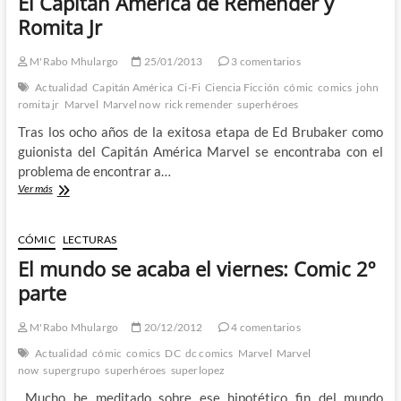
El Capitán América de Remender y
y
Romita Jr
Jonathan
Hickman
M'Rabo Mhulargo
25/01/2013
3 comentarios
Actualidad
Capitán América
Ci-Fi
Ciencia Ficción
cómic
comics
john
romita jr
Marvel
Marvel now
rick remender
superhéroes
Tras los ocho años de la exitosa etapa de Ed Brubaker como
guionista del Capitán América Marvel se encontraba con el
problema de encontrar a…
Viaje
Ver más
a
la
Dimensión
CÓMIC
LECTURAS
Desconocida
El mundo se acaba el viernes: Comic 2º
con
El
parte
Capitán
América
M'Rabo Mhulargo
20/12/2012
4 comentarios
de
Remender
Actualidad
cómic
comics
DC
dc comics
Marvel
Marvel
y
now
supergrupo
superhéroes
superlopez
Romita
Mucho he meditado sobre ese hipotético fin del mundo
Jr