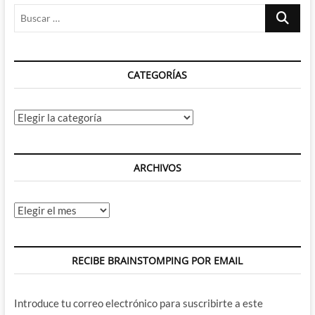
Buscar
la
serie
…
de
Los
4
CATEGORÍAS
Fantásticos
Categorías
ARCHIVOS
Archivos
RECIBE BRAINSTOMPING POR EMAIL
Introduce tu correo electrónico para suscribirte a este