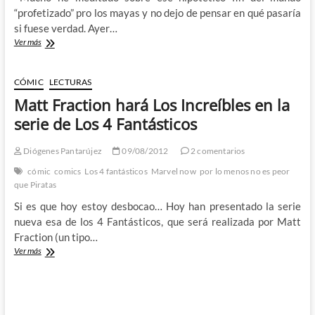
“profetizado” pro los mayas y no dejo de pensar en qué pasaría
si fuese verdad. Ayer…
El
Ver más
mundo
se
acaba
CÓMIC
LECTURAS
el
Matt Fraction hará Los Increíbles en la
viernes:
Comic
serie de Los 4 Fantásticos
2º
parte
Diógenes Pantarújez
09/08/2012
2 comentarios
cómic
comics
Los 4 fantásticos
Marvel now
por lo menos no es peor
que Piratas
Si es que hoy estoy desbocao… Hoy han presentado la serie
nueva esa de los 4 Fantásticos, que será realizada por Matt
Fraction (un tipo…
Matt
Ver más
Fraction
hará
Los
Increíbles
en