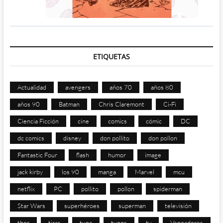
ETIQUETAS
Actualidad
avengers
años 70
años 80
años 90
Batman
Chris Claremont
Ci-Fi
Ciencia Ficción
cine
comics
cómic
DC
dc comics
disney
don pollito
don pollon
Fantastic Four
flash
humor
image
jack kirby
los 90
manga
Marvel
mcu
netflix
PC
pollito
pollon
spiderman
Star Wars
superhéroes
superman
televisión
thor
tiras
tuna
tunos
tv
Vengadores