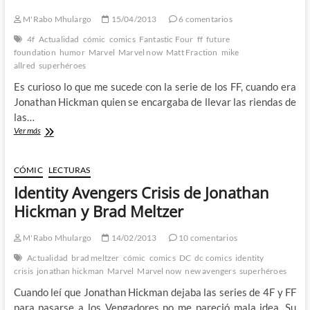
Esad
M'Rabo Mhulargo
15/04/2013
6 comentarios
Ribic
devuelven
4f
Actualidad
cómic
comics
Fantastic Four
ff
future
la
foundation
humor
Marvel
Marvel now
Matt Fraction
mike
épica
allred
superhéroes
al
Es curioso lo que me sucede con la serie de los FF, cuando era
Dios
del
Jonathan Hickman quien se encargaba de llevar las riendas de
trueno
las…
FF
Ver más
–
Matt
Fraction
CÓMIC
LECTURAS
y
Identity Avengers Crisis de Jonathan
Mike
Allred
Hickman y Brad Meltzer
desmelenan
a
M'Rabo Mhulargo
14/02/2013
10 comentarios
la
Future
Actualidad
brad meltzer
cómic
comics
DC
dc comics
identity
Foundation
crisis
jonathan hickman
Marvel
Marvel now
new avengers
superhéroes
Cuando leí que Jonathan Hickman dejaba las series de 4F y FF
para pasarse a los Vengadores no me pareció mala idea. Su