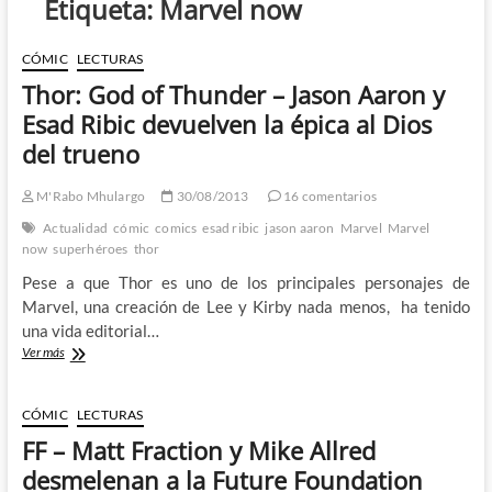
Etiqueta:
Marvel now
CÓMIC
LECTURAS
Thor: God of Thunder – Jason Aaron y
Esad Ribic devuelven la épica al Dios
del trueno
M'Rabo Mhulargo
30/08/2013
16 comentarios
Actualidad
cómic
comics
esad ribic
jason aaron
Marvel
Marvel
now
superhéroes
thor
Pese a que Thor es uno de los principales personajes de
Marvel, una creación de Lee y Kirby nada menos, ha tenido
una vida editorial…
Thor:
Ver más
God
of
Thunder
CÓMIC
LECTURAS
–
FF – Matt Fraction y Mike Allred
Jason
Aaron
desmelenan a la Future Foundation
y