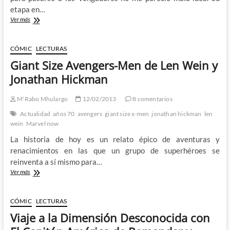
etapa en…
Identity
Ver más
Avengers
Crisis
de
CÓMIC
LECTURAS
Jonathan
Giant Size Avengers-Men de Len Wein y
Hickman
y
Jonathan Hickman
Brad
Meltzer
M'Rabo Mhulargo
12/02/2013
8 comentarios
Actualidad
años 70
avengers
giant size x-men
jonathan hickman
len
wein
Marvel now
La historia de hoy es un relato épico de aventuras y
renacimientos en las que un grupo de superhéroes se
reinventa a sí mismo para…
Giant
Ver más
Size
Avengers-
Men
CÓMIC
LECTURAS
de
Viaje a la Dimensión Desconocida con
Len
Wein