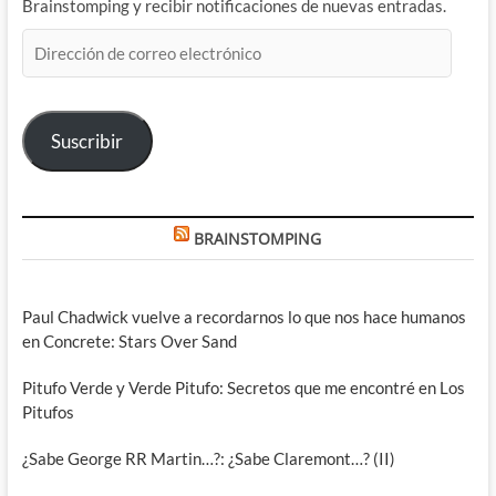
Brainstomping y recibir notificaciones de nuevas entradas.
Dirección
de
correo
electrónico
Suscribir
BRAINSTOMPING
Paul Chadwick vuelve a recordarnos lo que nos hace humanos
en Concrete: Stars Over Sand
Pitufo Verde y Verde Pitufo: Secretos que me encontré en Los
Pitufos
¿Sabe George RR Martin…?: ¿Sabe Claremont…? (II)