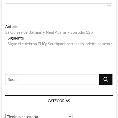
Navegación
Entrada
Anterior
anterior:
La Odisea de Batman y Neal Adams – Episodio 12b
de
Entrada
Siguiente
entradas
siguiente:
Sigue el culebrón THQ: Southpark retrasado indefinidamente
Buscar
…
CATEGORÍAS
Categorías