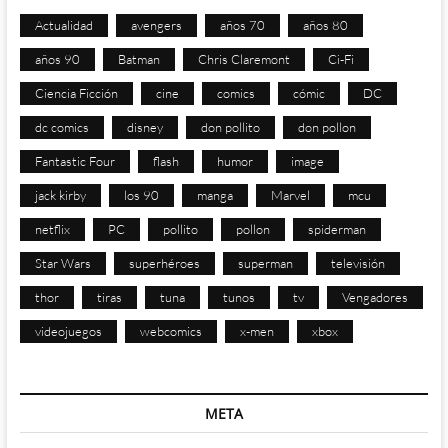
Actualidad
avengers
años 70
años 80
años 90
Batman
Chris Claremont
Ci-Fi
Ciencia Ficción
cine
comics
cómic
DC
dc comics
disney
don pollito
don pollon
Fantastic Four
flash
humor
image
jack kirby
los 90
manga
Marvel
mcu
netflix
PC
pollito
pollon
spiderman
Star Wars
superhéroes
superman
televisión
thor
tiras
tuna
tunos
tv
Vengadores
videojuegos
webcomics
x-men
xbox
META