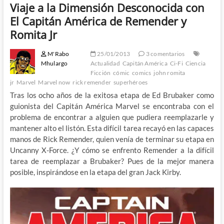
Viaje a la Dimensión Desconocida con
El Capitán América de Remender y
Romita Jr
M'Rabo
25/01/2013
3 comentarios
Mhulargo
Actualidad
Capitán América
Ci-Fi
Ciencia
Ficción
cómic
comics
john romita
jr
Marvel
Marvel now
rick remender
superhéroes
Tras los ocho años de la exitosa etapa de Ed Brubaker como
guionista del Capitán América Marvel se encontraba con el
problema de encontrar a alguien que pudiera reemplazarle y
mantener alto el listón. Esta difícil tarea recayó en las capaces
manos de Rick Remender, quien venía de terminar su etapa en
Uncanny X-Force. ¿Y cómo se enfrento Remender a la difícil
tarea de reemplazar a Brubaker? Pues de la mejor manera
posible, inspirándose en la etapa del gran Jack Kirby.