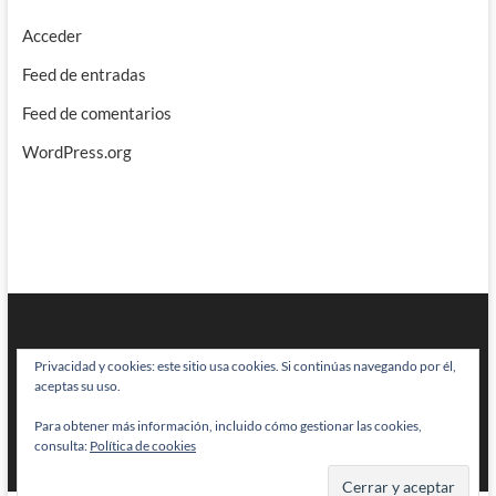
Acceder
Feed de entradas
Feed de comentarios
WordPress.org
Privacidad y cookies: este sitio usa cookies. Si continúas navegando por él,
aceptas su uso.
Para obtener más información, incluido cómo gestionar las cookies,
BRAINSTOMPING
| Diseñado por:
Theme Freesia
|
WordPress
| © Todos
consulta:
Política de cookies
los derechos reservados