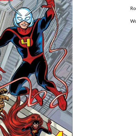
Ro
Wo