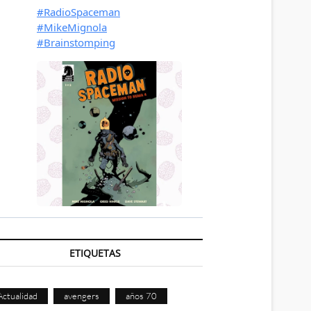
ETIQUETAS
Actualidad
avengers
años 70