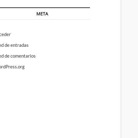
META
ceder
ed de entradas
ed de comentarios
rdPress.org