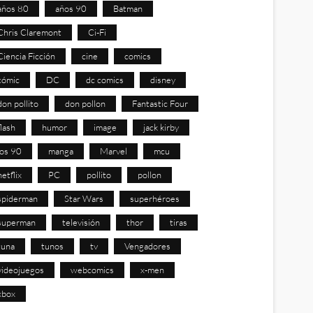
años 80
años 90
Batman
Chris Claremont
Ci-Fi
Ciencia Ficción
cine
comics
cómic
DC
dc comics
disney
don pollito
don pollon
Fantastic Four
flash
humor
image
jack kirby
los 90
manga
Marvel
mcu
netflix
PC
pollito
pollon
spiderman
Star Wars
superhéroes
superman
televisión
thor
tiras
tuna
tunos
tv
Vengadores
videojuegos
webcomics
x-men
xbox