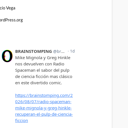
cío Vega
rdPress.org