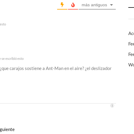
más antiguos
 esto
Ac
Fe
Fe
 se escribió esto
Wo
¿que carajos sostiene a Ant-Man en el aire? ¿el deslizador
Entrada
iguiente