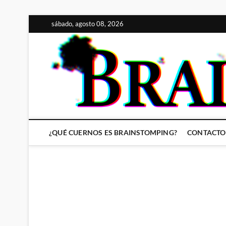
Saltar
sábado, agosto 08, 2026
al
contenido
¿QUÉ CUERNOS ES BRAINSTOMPING?
CONTACTO