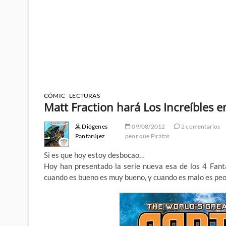
CÓMIC
LECTURAS
Matt Fraction hará Los Increíbles en
Diógenes
09/08/2012
2 comentarios
Pantarújez
peor que Piratas
Si es que hoy estoy desbocao…
Hoy han presentado la serie nueva esa de los 4 Fantá
cuando es bueno es muy bueno, y cuando es malo es peo