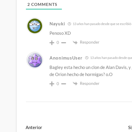
2
COMMENTS
Nayuki
13 años han pasado desde que se escribió
Penoso XD
Responder
0
AnonimusUser
13 años han pasado desde que
Bagley esta hecho un clon de Alan Davis, y 
de Orion hecho de hormigas? o.O
Responder
0
Navegación
Entrada
Anterior
S