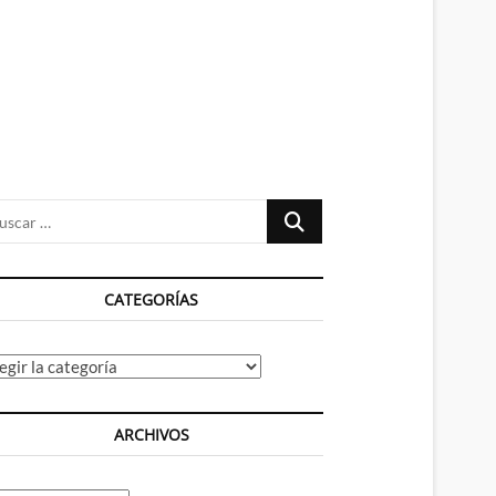
n
ú
Buscar
…
CATEGORÍAS
tegorías
ARCHIVOS