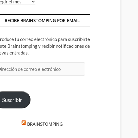
chivos
RECIBE BRAINSTOMPING POR EMAIL
troduce tu correo electrónico para suscribirte
este Brainstomping y recibir notificaciones de
evas entradas.
rección
rreo
ectrónico
Suscribir
BRAINSTOMPING