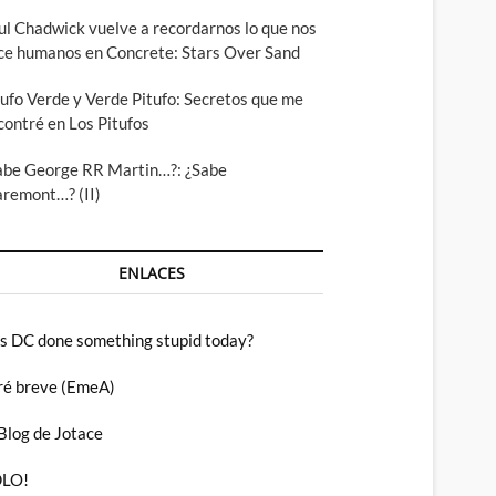
ul Chadwick vuelve a recordarnos lo que nos
ce humanos en Concrete: Stars Over Sand
tufo Verde y Verde Pitufo: Secretos que me
contré en Los Pitufos
abe George RR Martin…?: ¿Sabe
aremont…? (II)
ENLACES
s DC done something stupid today?
ré breve (EmeA)
 Blog de Jotace
LO!