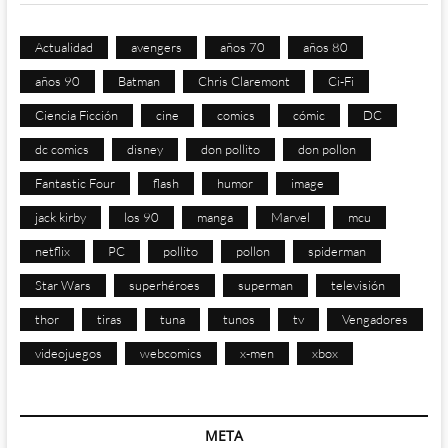
Actualidad
avengers
años 70
años 80
años 90
Batman
Chris Claremont
Ci-Fi
Ciencia Ficción
cine
comics
cómic
DC
dc comics
disney
don pollito
don pollon
Fantastic Four
flash
humor
image
jack kirby
los 90
manga
Marvel
mcu
netflix
PC
pollito
pollon
spiderman
Star Wars
superhéroes
superman
televisión
thor
tiras
tuna
tunos
tv
Vengadores
videojuegos
webcomics
x-men
xbox
META