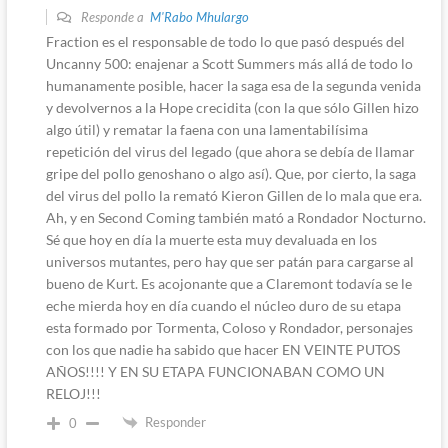
Responde a
M'Rabo Mhulargo
Fraction es el responsable de todo lo que pasó después del
Uncanny 500: enajenar a Scott Summers más allá de todo lo
humanamente posible, hacer la saga esa de la segunda venida
y devolvernos a la Hope crecidita (con la que sólo Gillen hizo
algo útil) y rematar la faena con una lamentabilísima
repetición del virus del legado (que ahora se debía de llamar
gripe del pollo genoshano o algo así). Que, por cierto, la saga
del virus del pollo la remató Kieron Gillen de lo mala que era.
Ah, y en Second Coming también mató a Rondador Nocturno.
Sé que hoy en día la muerte esta muy devaluada en los
universos mutantes, pero hay que ser patán para cargarse al
bueno de Kurt. Es acojonante que a Claremont todavía se le
eche mierda hoy en día cuando el núcleo duro de su etapa
esta formado por Tormenta, Coloso y Rondador, personajes
con los que nadie ha sabido que hacer EN VEINTE PUTOS
AÑOS!!!! Y EN SU ETAPA FUNCIONABAN COMO UN
RELOJ!!!
Responder
0