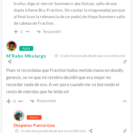
truño», digo el «tercer Summers» aka Vulcan, salio de esa
dupla infame Bru-Fraction. Sin contar la ninguneada( porque
al final tuvo la relevancia de un pedo) de Hope Summers salio
de cabeza de Fraction.
Responder
0
Autor
M'Rabo Mhulargo
13 años han pasado desde que se escribió esto
Pues ni recordaba que Fraction había metido mano en deadly
genesis, se ve que mi cerebro decidió que era mejor no
recordar nada de eso. A ver para cuando me va borrando el
resto de mierdas que he leído xd
Responder
0
Admin
Diógenes Pantarújez
13 años han pasado desde que se escribió esto