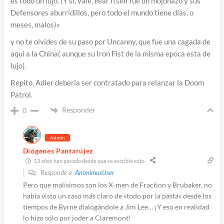
es todo un lujo. (Y si, vale, Fear Itself fue un mojonazo y sus
Defensores aburridillos, pero todo el mundo tiene días, o
meses, malos)»
y no te olvides de su paso por Uncanny, que fue una cagada de
aqui a la China( aunque su Iron Fist de la misma epoca esta de
lujo).
Repito, Adler deberia ser contratado para relanzar la Doom
Patrol.
Responder
0
Admin
Diógenes Pantarújez
13 años han pasado desde que se escribió esto
Responde a
AnonimusUser
Pero que malísimos son los X-men de Fraction y Brubaker, no
había visto un caso más claro de «todo por la pasta» desde los
tiempos de Byrne dialogándole a Jim Lee… ¡Y eso en realidad
lo hizo sólo por joder a Claremont!