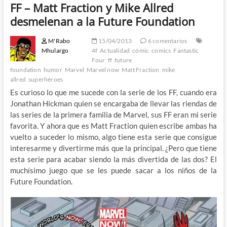
FF – Matt Fraction y Mike Allred
desmelenan a la Future Foundation
M'Rabo
15/04/2013
6 comentarios
Mhulargo
4f
Actualidad
cómic
comics
Fantastic
Four
ff
future
foundation
humor
Marvel
Marvel now
Matt Fraction
mike
allred
superhéroes
Es curioso lo que me sucede con la serie de los FF, cuando era
Jonathan Hickman quien se encargaba de llevar las riendas de
las series de la primera familia de Marvel, sus FF eran mi serie
favorita. Y ahora que es Matt Fraction quien escribe ambas ha
vuelto a suceder lo mismo, algo tiene esta serie que consigue
interesarme y divertirme más que la principal. ¿Pero que tiene
esta serie para acabar siendo la más divertida de las dos? El
muchísimo juego que se les puede sacar a los niños de la
Future Foundation.