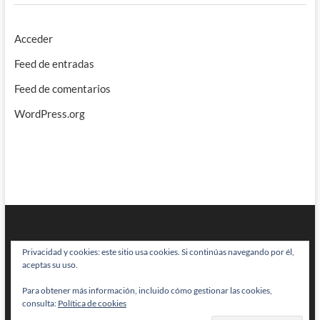
Acceder
Feed de entradas
Feed de comentarios
WordPress.org
Privacidad y cookies: este sitio usa cookies. Si continúas navegando por él,
aceptas su uso.
Para obtener más información, incluido cómo gestionar las cookies,
BRAINSTOMPING
| Diseñado por:
Theme Freesia
|
WordPress
| © Todos
consulta:
Política de cookies
los derechos reservados