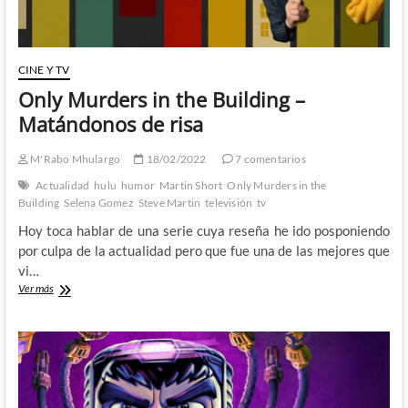
CINE Y TV
Only Murders in the Building –
Matándonos de risa
M'Rabo Mhulargo
18/02/2022
7 comentarios
Actualidad
hulu
humor
Martin Short
Only Murders in the
Building
Selena Gomez
Steve Martin
televisión
tv
Hoy toca hablar de una serie cuya reseña he ido posponiendo
por culpa de la actualidad pero que fue una de las mejores que
vi…
Only
Ver más
Murders
in
the
Building
–
Matándonos
de