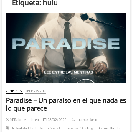
Etiqueta:
hulu
CINE Y TV
TELEVISIÓN
Paradise – Un paraíso en el que nada es
lo que parece
M'Rabo Mhulargo
28/02/2025
1 comentario
Actualidad
hulu
James Marsden
Paradise
Sterling K. Brown
thriller