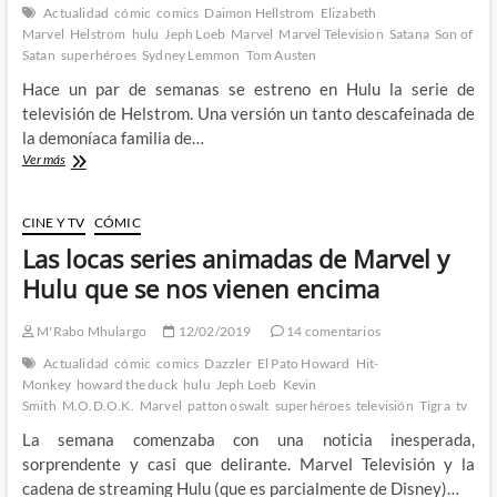
Actualidad
cómic
comics
Daimon Hellstrom
Elizabeth
Marvel
Helstrom
hulu
Jeph Loeb
Marvel
Marvel Television
Satana
Son of
Satan
superhéroes
Sydney Lemmon
Tom Austen
Hace un par de semanas se estreno en Hulu la serie de
televisión de Helstrom. Una versión un tanto descafeinada de
la demoníaca familia de…
Helstrom
Ver más
–
Crónica
de
CINE Y TV
CÓMIC
un
Las locas series animadas de Marvel y
estreno
condenado
Hulu que se nos vienen encima
y
no
M'Rabo Mhulargo
12/02/2019
14 comentarios
precisamente
al
Actualidad
cómic
comics
Dazzler
El Pato Howard
Hit-
infierno
Monkey
howard the duck
hulu
Jeph Loeb
Kevin
Smith
M.O.D.O.K.
Marvel
patton oswalt
superhéroes
televisión
Tigra
tv
La semana comenzaba con una noticia inesperada,
sorprendente y casi que delirante. Marvel Televisión y la
cadena de streaming Hulu (que es parcialmente de Disney)…