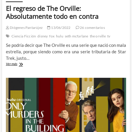
El regreso de The Orville:
Absolutamente todo en contra
Diógenes Pantarújez
13/06/2022
26 comentarios
Ciencia Ficción
disney
fox
hulu
seth mcfarlane
the orville
tv
Se podría decir que The Orville es una serie que nació con mala
estrella, porque siendo como era una serie tributaria de Star
Trek, justo…
El
Ver más
regreso
de
The
Orville:
Absolutamente
todo
en
contra