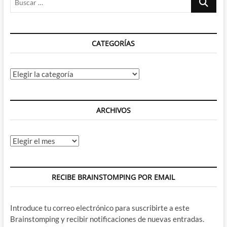
con
…
algún
pequeño
problema
CATEGORÍAS
que
otro
Categorías
ARCHIVOS
Archivos
RECIBE BRAINSTOMPING POR EMAIL
Introduce tu correo electrónico para suscribirte a este
Brainstomping y recibir notificaciones de nuevas entradas.