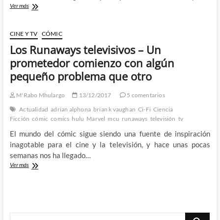
Las
Ver más
locas
series
animadas
CINE Y TV
CÓMIC
de
Los Runaways televisivos – Un
Marvel
y
prometedor comienzo con algún
Hulu
pequeño problema que otro
que
se
nos
M'Rabo Mhulargo
13/12/2017
5 comentarios
vienen
Actualidad
adrian alphona
brian k vaughan
Ci-Fi
Ciencia
encima
Ficción
cómic
comics
hulu
Marvel
mcu
runaways
televisión
tv
El mundo del cómic sigue siendo una fuente de inspiración
inagotable para el cine y la televisión, y hace unas pocas
semanas nos ha llegado…
Los
Ver más
Runaways
televisivos
–
Un
prometedor
Buscar
comienzo