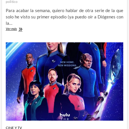
politico
Para acabar la semana, quiero hablar de otra serie de la que
solo he visto su primer episodio (ya puedo oír a Diógenes con
la…
Paradise
Ver más
–
Un
paraíso
en
el
que
nada
es
lo
que
parece
CINE Y TV