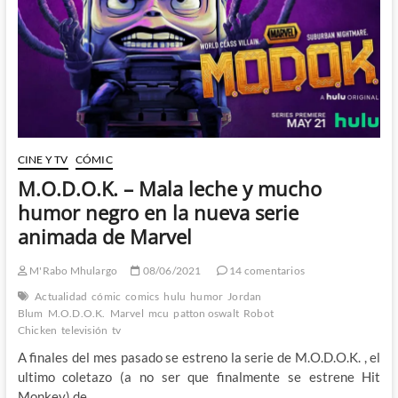
risa
CINE Y TV
CÓMIC
M.O.D.O.K. – Mala leche y mucho
humor negro en la nueva serie
animada de Marvel
M'Rabo Mhulargo
08/06/2021
14 comentarios
Actualidad
cómic
comics
hulu
humor
Jordan
Blum
M.O.D.O.K.
Marvel
mcu
patton oswalt
Robot
Chicken
televisión
tv
A finales del mes pasado se estreno la serie de M.O.D.O.K. , el
ultimo coletazo (a no ser que finalmente se estrene Hit
Monkey) de…