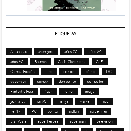
ETIQUETAS
Actualidad
avengers
años 70
años 80
años 90
Batman
Chris Claremont
Ci-Fi
Ciencia Ficción
cine
comics
cómic
DC
dc comics
disney
don pollito
don pollon
Fantastic Four
flash
humor
image
jack kirby
los 90
manga
Marvel
mcu
netflix
PC
pollito
pollon
spiderman
Star Wars
superhéroes
superman
televisión
thor
tiras
tuna
tunos
tv
Vengadores