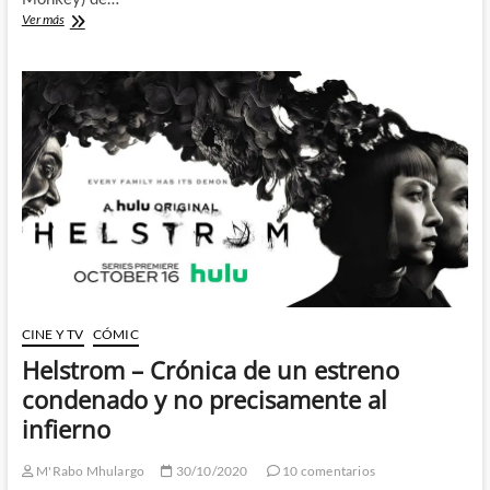
M.O.D.O.K.
Ver más
–
Mala
leche
y
mucho
humor
negro
en
la
nueva
serie
animada
de
Marvel
CINE Y TV
CÓMIC
Helstrom – Crónica de un estreno
condenado y no precisamente al
infierno
M'Rabo Mhulargo
30/10/2020
10 comentarios