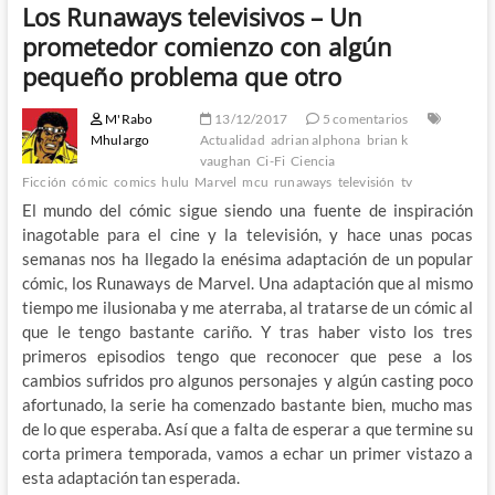
Los Runaways televisivos – Un
prometedor comienzo con algún
pequeño problema que otro
M'Rabo
13/12/2017
5 comentarios
Mhulargo
Actualidad
adrian alphona
brian k
vaughan
Ci-Fi
Ciencia
Ficción
cómic
comics
hulu
Marvel
mcu
runaways
televisión
tv
El mundo del cómic sigue siendo una fuente de inspiración
inagotable para el cine y la televisión, y hace unas pocas
semanas nos ha llegado la enésima adaptación de un popular
cómic, los Runaways de Marvel. Una adaptación que al mismo
tiempo me ilusionaba y me aterraba, al tratarse de un cómic al
que le tengo bastante cariño. Y tras haber visto los tres
primeros episodios tengo que reconocer que pese a los
cambios sufridos pro algunos personajes y algún casting poco
afortunado, la serie ha comenzado bastante bien, mucho mas
de lo que esperaba. Así que a falta de esperar a que termine su
corta primera temporada, vamos a echar un primer vistazo a
esta adaptación tan esperada.