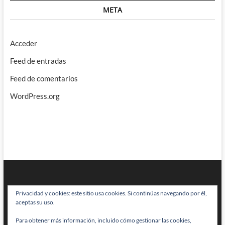
META
Acceder
Feed de entradas
Feed de comentarios
WordPress.org
Privacidad y cookies: este sitio usa cookies. Si continúas navegando por él,
aceptas su uso.
Para obtener más información, incluido cómo gestionar las cookies,
BRAINSTOMPING
| Diseñado por:
Theme Freesia
|
WordPress
| © Todos