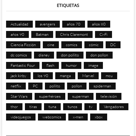
ETIQUETAS
Actualidad
avengers
años 70
años 80
años 90
Batman
Chris Claremont
Ci-Fi
Ciencia Ficción
cine
comics
cómic
DC
dc comics
disney
don pollito
don pollon
Fantastic Four
flash
humor
image
jack kirby
los 90
manga
Marvel
mcu
netflix
PC
pollito
pollon
spiderman
Star Wars
superhéroes
superman
televisión
thor
tiras
tuna
tunos
tv
Vengadores
videojuegos
webcomics
x-men
xbox