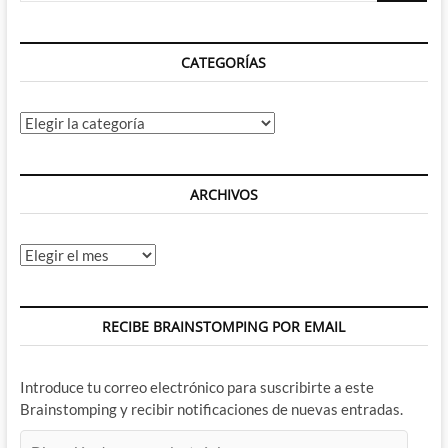
que
se
nos
CATEGORÍAS
vienen
encima
Categorías
ARCHIVOS
Archivos
RECIBE BRAINSTOMPING POR EMAIL
Introduce tu correo electrónico para suscribirte a este
Brainstomping y recibir notificaciones de nuevas entradas.
Dirección