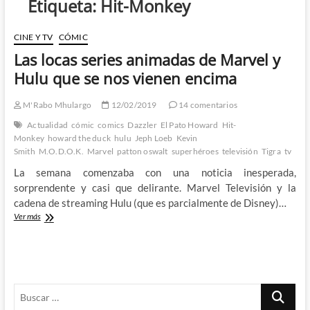
Etiqueta:
Hit-Monkey
CINE Y TV
CÓMIC
Las locas series animadas de Marvel y
Hulu que se nos vienen encima
M'Rabo Mhulargo
12/02/2019
14 comentarios
Actualidad
cómic
comics
Dazzler
El Pato Howard
Hit-
Monkey
howard the duck
hulu
Jeph Loeb
Kevin
Smith
M.O.D.O.K.
Marvel
patton oswalt
superhéroes
televisión
Tigra
tv
La semana comenzaba con una noticia inesperada,
sorprendente y casi que delirante. Marvel Televisión y la
cadena de streaming Hulu (que es parcialmente de Disney)…
Las
Ver más
locas
series
animadas
de
Marvel
Buscar
y
Hulu
…