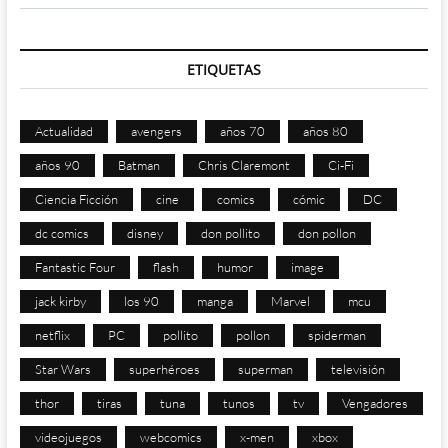
ETIQUETAS
Actualidad
avengers
años 70
años 80
años 90
Batman
Chris Claremont
Ci-Fi
Ciencia Ficción
cine
comics
cómic
DC
dc comics
disney
don pollito
don pollon
Fantastic Four
flash
humor
image
jack kirby
los 90
manga
Marvel
mcu
netflix
PC
pollito
pollon
spiderman
Star Wars
superhéroes
superman
televisión
thor
tiras
tuna
tunos
tv
Vengadores
videojuegos
webcomics
x-men
xbox