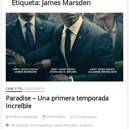
Etiqueta:
James Marsden
CINE Y TV
TELEVISIÓN
Paradise – Una primera temporada
increíble
M'Rabo Mhulargo
07/03/2025
2 comentarios
Actualidad
Dan Fogelman
James Marsden
Julianne