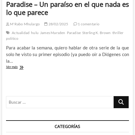
Paradise – Un paraíso en el que nada es
lo que parece
M'Rabo Mhulargo
28/02/2025
1 comentario
Actualidad
hulu
James Marsden
Paradise
Sterling K. Brown
thriller
politico
Para acabar la semana, quiero hablar de otra serie de la que
solo he visto su primer episodio (ya puedo oír a Diógenes con
la…
Paradise
Ver más
–
Un
paraíso
en
el
Buscar
que
nada
…
es
lo
que
CATEGORÍAS
parece