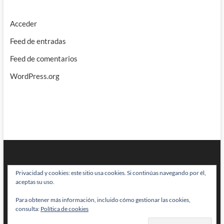
Acceder
Feed de entradas
Feed de comentarios
WordPress.org
Privacidad y cookies: este sitio usa cookies. Si continúas navegando por él,
aceptas su uso.
Para obtener más información, incluido cómo gestionar las cookies,
BRAINSTOMPING
| Diseñado por:
Theme Freesia
|
WordPress
| © Todos
consulta:
Política de cookies
los derechos reservados