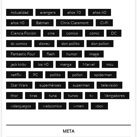
Actualidad
avengers
años 70
años 80
años 90
Batman
Chris Claremont
Ci-Fi
Ciencia Ficción
cine
comics
cómic
DC
dc comics
disney
don pollito
don pollon
Fantastic Four
flash
humor
image
jack kirby
los 90
manga
Marvel
mcu
netflix
PC
pollito
pollon
spiderman
Star Wars
superhéroes
superman
televisión
thor
tiras
tuna
tunos
tv
Vengadores
videojuegos
webcomics
x-men
xbox
META