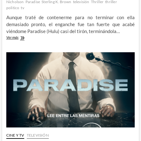
Nicholson
Paradise
Sterling K. Brown
televisión
Thriller
thriller
politico
tv
Aunque traté de contenerme para no terminar con ella
demasiado pronto, el enganche fue tan fuerte que acabé
viéndome Paradise (Hulu) casi del tirón, terminándola…
Paradise
Ver más
–
Una
primera
temporada
increíble
CINE Y TV
TELEVISIÓN