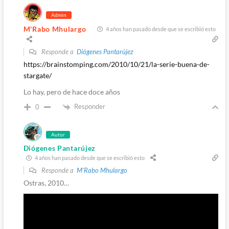
Admin
M'Rabo Mhulargo
4 años han pasado desde que se escribió esto
Responde a
Diógenes Pantarújez
https://brainstomping.com/2010/10/21/la-serie-buena-de-
stargate/
Lo hay, pero de hace doce años
Responder
0
Autor
Diógenes Pantarújez
4 años han pasado desde que se escribió esto
Responde a
M'Rabo Mhulargo
Ostras, 2010…