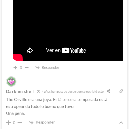
Responder
0
Darknesshell
4 años han pasado desde que se escribió esto
The Orville era una joya. Está tercera temporada está
estropeando todo lo bueno que tuvo.
Una pena.
Responder
0