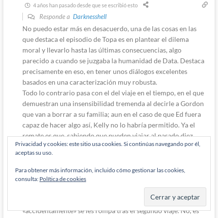
4 años han pasado desde que se escribió esto
Responde a
Darknesshell
No puedo estar más en desacuerdo, una de las cosas en las
que destaca el episodio de Topa es en plantear el dilema
moral y llevarlo hasta las últimas consecuencias, algo
parecido a cuando se juzgaba la humanidad de Data. Destaca
precisamente en eso, en tener unos diálogos excelentes
basados en una caracterización muy robusta.
Todo lo contrario pasa con el del viaje en el tiempo, en el que
demuestran una insensibilidad tremenda al decirle a Gordon
que van a borrar a su familia; aun en el caso de que Ed fuera
capaz de hacer algo así, Kelly no lo habría permitido. Ya el
remate es que, sabiendo que pueden viajar al pasado diez
Privacidad y cookies: este sitio usa cookies. Si continúas navegando por él,
años y dejarlo en paz, se traigan a Talla para que poco menos
aceptas su uso.
le echen la puerta abajo y los aterrorice.
Y lo peor de todo es que el episodio se habría arreglado si
Para obtener más información, incluido cómo gestionar las cookies,
desde un principio hubieran dejado claro que la máquina del
consulta:
Política de cookies
tiempo iba a reventar con el siguiente viaje, en vez de
limitarse a decir que le falta combustible y que luego
«accidentamente» se les rompa tras el segundo viaje. No, es