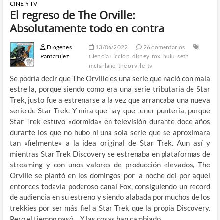
CINE Y TV
El regreso de The Orville:
Absolutamente todo en contra
Diógenes
13/06/2022
26 comentarios
Pantarújez
Ciencia Ficción
disney
fox
hulu
seth
mcfarlane
the orville
tv
Se podría decir que The Orville es una serie que nació con mala
estrella, porque siendo como era una serie tributaria de Star
Trek, justo fue a estrenarse a la vez que arrancaba una nueva
serie de Star Trek. Y mira que hay que tener puntería, porque
Star Trek estuvo «dormida» en televisión durante doce años
durante los que no hubo ni una sola serie que se aproximara
tan «fielmente» a la idea original de Star Trek. Aun así y
mientras Star Trek Discovery se estrenaba en plataformas de
streaming y con unos valores de producción elevados, The
Orville se plantó en los domingos por la noche del por aquel
entonces todavía poderoso canal Fox, consiguiendo un record
de audiencia en su estreno y siendo alabada por muchos de los
trekkies por ser más fiel a Star Trek que la propia Discovery.
Pero el tiempo pasó… Y las cosas han cambiado.