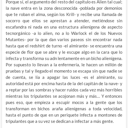
Porque sí, el argumento del resto del capítulo es Alien tal cual;
la nave entra en la zona desconocida -poblada por demonios
que te roban el alma, según los Krill- y recibe una llamada de
socorro que ellos se aprestan a atender, metiéndose sin
escafandra ni nada en una estructura alienígena de aspecto
tecnorgánico -a lo alien, no a lo Warlock el de los Nuevos
Mutantes- por la que dan varios paseos sin encontrar nada
hasta que el redshirt de turno -el almirante- se encuentra una
especie de flor que se abre y le escupe algo en la cara que lo
infecta y transforma su adn lentamente en un bicho alienígena.
Por supuesto lo llevan a la enfermería, le hacen un millón de
pruebas y tal y llegado el momento se escapa sin que nadie se
de cuenta, se lía a apagar las luces -es el almirante, su
autoridad está por encima hasta de la del capitán de la nave- y
a reptar por las sombras y hacer ruidos cada vez más horribles
mientras los tripulantes se acojonan más y más… Y entonces
pues eso, que empieza a escupir mocos a la gente que los
transforman en bichos araña alienígenas a toda velocidad,
hasta el punto de que en un periquete infecta a montones de
tripulantes que a su vez se dedican a infectar a más gente.