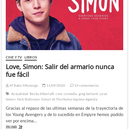
serie
de
television
de
Green
Lantern
con
unas
ausencias
sonadas
y
CINE Y TV
LIBROS
otras
celebradas
Love, Simon: Salir del armario nunca
fue fácil
M'Rabo Mhulargo
11/09/2020
19 comentarios
Actualidad
Becky Albertalli
cine
comedia
greg berlanti
Love
Simon
Nick Robinson
Simon Vs The Homo Sapiens Agenda
Gracias al repaso de las ultimas semanas de la trayectoria de
los Young Avengers y de lo sucedido en Empyre hemos podido
ver por encima…
Love,
Ver más