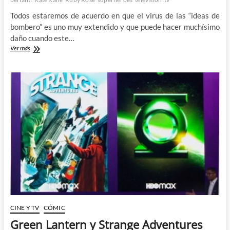
Todos estaremos de acuerdo en que el virus de las “ideas de
bombero” es uno muy extendido y que puede hacer muchísimo
daño cuando este…
De
Ver más
Cuarentena
con
las
ideas
de
bombero
de
la
CW
con
Batwoman
CINE Y TV
CÓMIC
Green Lantern y Strange Adventures