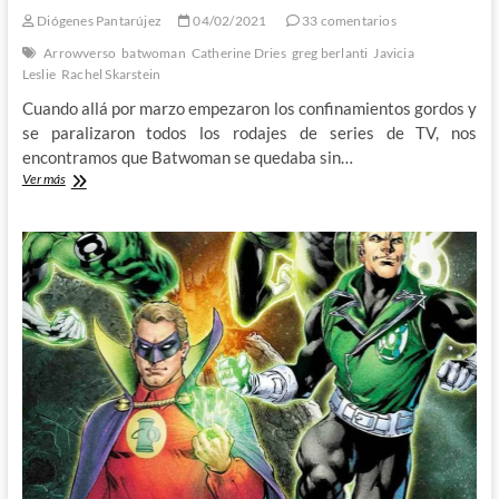
Diógenes Pantarújez
04/02/2021
33 comentarios
Arrowverso
batwoman
Catherine Dries
greg berlanti
Javicia
Leslie
Rachel Skarstein
Cuando allá por marzo empezaron los confinamientos gordos y
se paralizaron todos los rodajes de series de TV, nos
encontramos que Batwoman se quedaba sin…
La
Ver más
nueva
Batwoman
y
la
no
tan
vieja
Alice