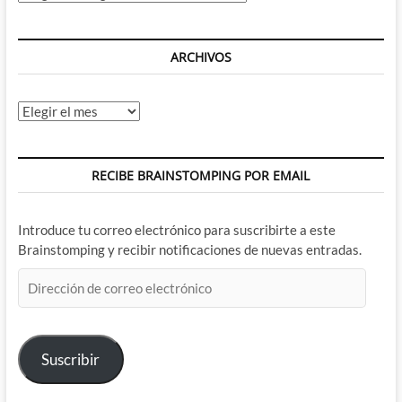
Comics
cruzan
sus
caminos
ARCHIVOS
en
imagen
real
Archivos
RECIBE BRAINSTOMPING POR EMAIL
Introduce tu correo electrónico para suscribirte a este
Brainstomping y recibir notificaciones de nuevas entradas.
Dirección
de
correo
electrónico
Suscribir