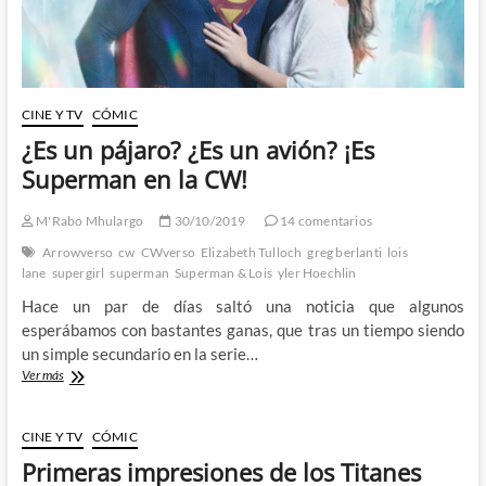
nada
de
ellas
CINE Y TV
CÓMIC
¿Es un pájaro? ¿Es un avión? ¡Es
Superman en la CW!
M'Rabo Mhulargo
30/10/2019
14 comentarios
Arrowverso
cw
CWverso
Elizabeth Tulloch
greg berlanti
lois
lane
supergirl
superman
Superman & Lois
yler Hoechlin
Hace un par de días saltó una noticia que algunos
esperábamos con bastantes ganas, que tras un tiempo siendo
un simple secundario en la serie…
¿Es
Ver más
un
pájaro?
¿Es
CINE Y TV
CÓMIC
un
Primeras impresiones de los Titanes
avión?