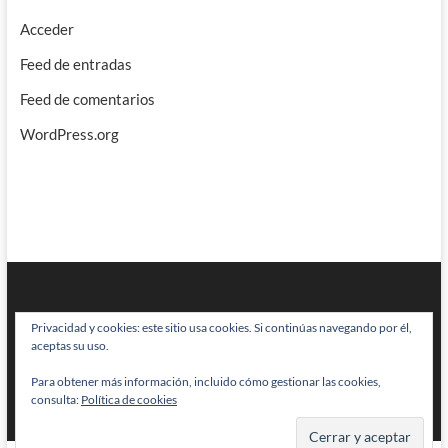
Acceder
Feed de entradas
Feed de comentarios
WordPress.org
Privacidad y cookies: este sitio usa cookies. Si continúas navegando por él,
aceptas su uso.
Para obtener más información, incluido cómo gestionar las cookies,
BRAINSTOMPING
| Diseñado por:
Theme Freesia
|
WordPress
| © Todos
consulta:
Política de cookies
los derechos reservados