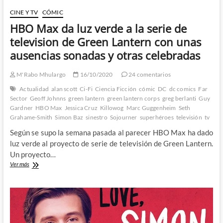
CINE Y TV
CÓMIC
HBO Max da luz verde a la serie de
television de Green Lantern con unas
ausencias sonadas y otras celebradas
M'Rabo Mhulargo
16/10/2020
24 comentarios
Actualidad
alan scott
Ci-Fi
Ciencia Ficción
cómic
DC
dc comics
Far
Sector
Geoff Johnns
green lantern
green lantern corps
greg berlanti
Guy
Gardner
HBO Max
Jessica Cruz
Killowog
Marc Guggenheim
Seth
Grahame-Smith
Simon Baz
sinestro
Sojourner
superhéroes
televisión
tv
Según se supo la semana pasada al parecer HBO Max ha dado
luz verde al proyecto de serie de televisión de Green Lantern.
Un proyecto…
HBO
Ver más
Max
da
luz
verde
a
la