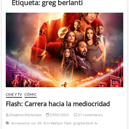
Etiqueta:
greg berlanti
CINE Y TV
CÓMIC
Flash: Carrera hacia la mediocridad
Diógenes Pantarújez
29/05/2023
27 comentarios
Arrowverso
cw
DC
Eric Wallace
flash
greg berlanti
tv