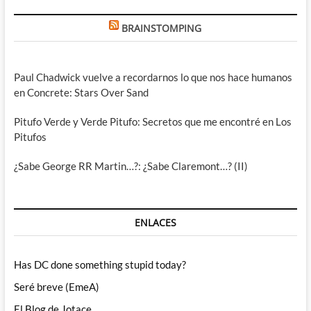
BRAINSTOMPING
Paul Chadwick vuelve a recordarnos lo que nos hace humanos
en Concrete: Stars Over Sand
Pitufo Verde y Verde Pitufo: Secretos que me encontré en Los
Pitufos
¿Sabe George RR Martin…?: ¿Sabe Claremont…? (II)
ENLACES
Has DC done something stupid today?
Seré breve (EmeA)
El Blog de Jotace