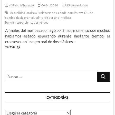
todo
M'Rabo Mhulargo
06/04/2016
25 comentarios
mala
Actualidad
andrew kreisberg
cbs
cómic
comics
cw
DC
dc
comics
flash
grant gustin
greg berlanti
melissa
benoist
supergirl
superhéroes
A finales del mes pasado llegó por fin un momento que muchos
habíamos estado esperando durante bastante tiempo, el
crossover en imagen real de dos clásicos…
¡El
Ver más
momento
ha
llegado!
–
Por
Buscar
fin
dos
…
de
los
más
CATEGORÍAS
populares
héroes
de
DC
Categorías