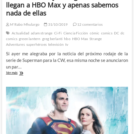
llegan a HBO Max y apenas sabemos
nada de ellas
M'Rabo Mhulargo
31/10/2019
12 comentarios
Actualidad
adam strange
Ci-Fi
Ciencia Ficción
cómic
comics
DC
dc
comics
green lantern
greg berlanti
hbo
HBO Max
Strange
Adventures
superhéroes
televisión
tv
Si ayer me alegraba por la noticia del próximo rodaje de la
serie de Superman para la CW, esa misma noche se anunciaron
un par…
Green
Ver más
Lantern
y
Strange
Adventures
llegan
a
HBO
Max
y
apenas
sabemos