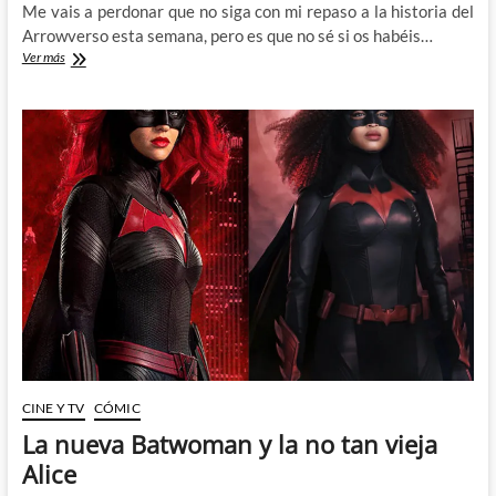
Me vais a perdonar que no siga con mi repaso a la historia del
Arrowverso esta semana, pero es que no sé si os habéis…
Flash:
Ver más
Carrera
hacia
la
mediocridad
CINE Y TV
CÓMIC
La nueva Batwoman y la no tan vieja
Alice