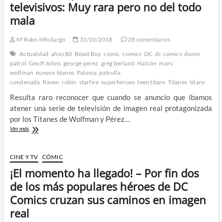
¡Es
televisivos: Muy rara pero no del todo
Superman
mala
en
la
CW!
M'Rabo Mhulargo
31/10/2018
28 comentarios
Actualidad
años 80
Beast Boy
cómic
comics
DC
dc comics
doom
patrol
Geoff Johns
george perez
greg berlanti
Halcón
marv
wolfman
nuevos titanes
Paloma
patrulla
condenada
Raven
robin
starfire
superhéroes
teen titans
Titanes
titans
Resulta raro reconocer que cuando se anuncio que íbamos
atener una serie de televisión de imagen real protagonizada
por los Titanes de Wolfman y Pérez…
Primeras
Ver más
impresiones
de
los
CINE Y TV
CÓMIC
Titanes
¡El momento ha llegado! – Por fin dos
televisivos:
Muy
de los más populares héroes de DC
rara
Comics cruzan sus caminos en imagen
pero
no
real
del