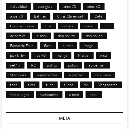
Actualidad
avengers
años 70
años 80
años 90
Batman
Chris Claremont
Ci-Fi
Ciencia Ficción
cine
comics
cómic
DC
dc comics
disney
don pollito
don pollon
Fantastic Four
flash
humor
image
jack kirby
los 90
manga
Marvel
mcu
netflix
PC
pollito
pollon
spiderman
Star Wars
superhéroes
superman
televisión
thor
tiras
tuna
tunos
tv
Vengadores
videojuegos
webcomics
x-men
xbox
META