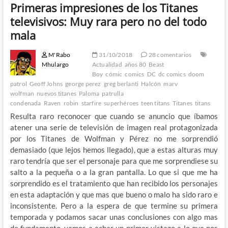
Primeras impresiones de los Titanes
televisivos: Muy rara pero no del todo
mala
M'Rabo
31/10/2018
28 comentarios
Mhulargo
Actualidad
años 80
Beast
Boy
cómic
comics
DC
dc comics
doom
patrol
Geoff Johns
george perez
greg berlanti
Halcón
marv
wolfman
nuevos titanes
Paloma
patrulla
condenada
Raven
robin
starfire
superhéroes
teen titans
Titanes
titans
Resulta raro reconocer que cuando se anuncio que íbamos
atener una serie de televisión de imagen real protagonizada
por los Titanes de Wolfman y Pérez no me sorprendió
demasiado (que lejos hemos llegado), que a estas alturas muy
raro tendría que ser el personaje para que me sorprendiese su
salto a la pequeña o a la gran pantalla. Lo que si que me ha
sorprendido es el tratamiento que han recibido los personajes
en esta adaptación y que mas que bueno o malo ha sido raro e
inconsistente. Pero a la espera de que termine su primera
temporada y podamos sacar unas conclusiones con algo mas
de fundamento, vamos a echar un primer vistazo a lo que nos