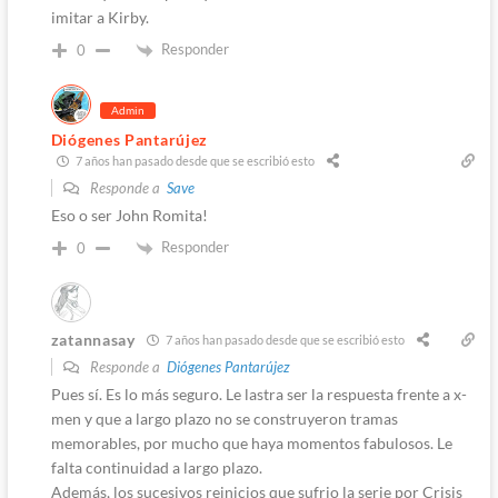
imitar a Kirby.
Responder
0
Admin
Diógenes Pantarújez
7 años han pasado desde que se escribió esto
Responde a
Save
Eso o ser John Romita!
Responder
0
zatannasay
7 años han pasado desde que se escribió esto
Responde a
Diógenes Pantarújez
Pues sí. Es lo más seguro. Le lastra ser la respuesta frente a x-
men y que a largo plazo no se construyeron tramas
memorables, por mucho que haya momentos fabulosos. Le
falta continuidad a largo plazo.
Además, los sucesivos reinicios que sufrio la serie por Crisis