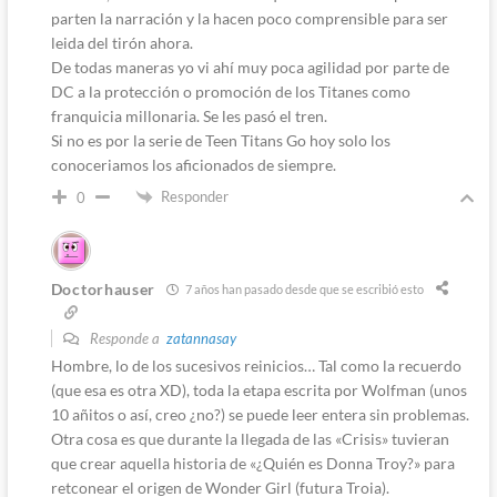
parten la narración y la hacen poco comprensible para ser
leida del tirón ahora.
De todas maneras yo vi ahí muy poca agilidad por parte de
DC a la protección o promoción de los Titanes como
franquicia millonaria. Se les pasó el tren.
Si no es por la serie de Teen Titans Go hoy solo los
conoceriamos los aficionados de siempre.
Responder
0
Doctorhauser
7 años han pasado desde que se escribió esto
Responde a
zatannasay
Hombre, lo de los sucesivos reinicios… Tal como la recuerdo
(que esa es otra XD), toda la etapa escrita por Wolfman (unos
10 añitos o así, creo ¿no?) se puede leer entera sin problemas.
Otra cosa es que durante la llegada de las «Crisis» tuvieran
que crear aquella historia de «¿Quién es Donna Troy?» para
retconear el origen de Wonder Girl (futura Troia).