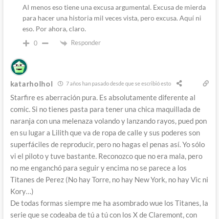
Al menos eso tiene una excusa argumental. Excusa de mierda
para hacer una historia mil veces vista, pero excusa. Aquí ni
eso. Por ahora, claro.
Responder
0
katarholhol
7 años han pasado desde que se escribió esto
Starfire es aberración pura. Es absolutamente diferente al
comic. Si no tienes pasta para tener una chica maquillada de
naranja con una melenaza volando y lanzando rayos, pued pon
en su lugar a Lilith que va de ropa de calle y sus poderes son
superfáciles de reproducir, pero no hagas el penas así. Yo sólo
vi el piloto y tuve bastante. Reconozco que no era mala, pero
no me enganchó para seguir y encima no se parece a los
Titanes de Perez (No hay Torre, no hay New York, no hay Vic ni
Kory…)
De todas formas siempre me ha asombrado wue los Titanes, la
serie que se codeaba de tú a tú con los X de Claremont, con