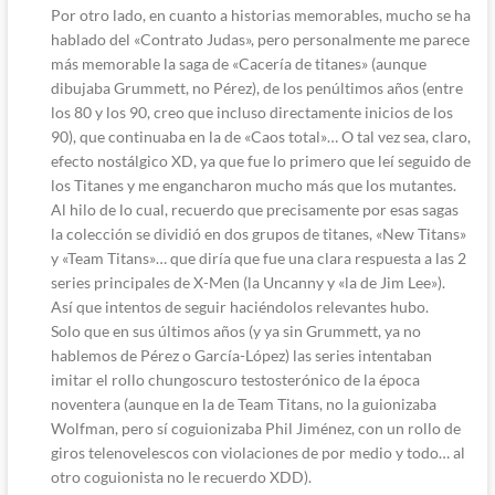
Por otro lado, en cuanto a historias memorables, mucho se ha
hablado del «Contrato Judas», pero personalmente me parece
más memorable la saga de «Cacería de titanes» (aunque
dibujaba Grummett, no Pérez), de los penúltimos años (entre
los 80 y los 90, creo que incluso directamente inicios de los
90), que continuaba en la de «Caos total»… O tal vez sea, claro,
efecto nostálgico XD, ya que fue lo primero que leí seguido de
los Titanes y me engancharon mucho más que los mutantes.
Al hilo de lo cual, recuerdo que precisamente por esas sagas
la colección se dividió en dos grupos de titanes, «New Titans»
y «Team Titans»… que diría que fue una clara respuesta a las 2
series principales de X-Men (la Uncanny y «la de Jim Lee»).
Así que intentos de seguir haciéndolos relevantes hubo.
Solo que en sus últimos años (y ya sin Grummett, ya no
hablemos de Pérez o García-López) las series intentaban
imitar el rollo chungoscuro testosterónico de la época
noventera (aunque en la de Team Titans, no la guionizaba
Wolfman, pero sí coguionizaba Phil Jiménez, con un rollo de
giros telenovelescos con violaciones de por medio y todo… al
otro coguionista no le recuerdo XDD).