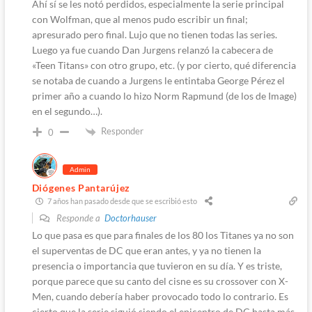
Ahí sí se les notó perdidos, especialmente la serie principal
con Wolfman, que al menos pudo escribir un final;
apresurado pero final. Lujo que no tienen todas las series.
Luego ya fue cuando Dan Jurgens relanzó la cabecera de
«Teen Titans» con otro grupo, etc. (y por cierto, qué diferencia
se notaba de cuando a Jurgens le entintaba George Pérez el
primer año a cuando lo hizo Norm Rapmund (de los de Image)
en el segundo…).
Responder
0
Admin
Diógenes Pantarújez
7 años han pasado desde que se escribió esto
Responde a
Doctorhauser
Lo que pasa es que para finales de los 80 los Titanes ya no son
el superventas de DC que eran antes, y ya no tienen la
presencia o importancia que tuvieron en su día. Y es triste,
porque parece que su canto del cisne es su crossover con X-
Men, cuando debería haber provocado todo lo contrario. Es
cierto que la serie siguió siendo el epicentro de DC hasta más