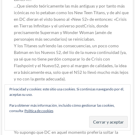
…Que siendo teóricamente las más antiguas y por tanto más
icónicas no lo petaban como los New Teen Titans, y de ahí que
en DC dieran el visto bueno al «New 52» de entonces: «Crisis
en Tierras Infinitas» y el universo postCrisis, donde
precisamente Superman y Wonder Woman (amén de
personajes más secundarios) se reiniciaban.
Y los Titanes sufriendo las consecuencias, un poco como
Batman en los Nuevos 52, del lío de la nueva continuidad (ya,
ya sé que no tiene perdón comparar lo de Crisis con
Flashpoint y el Nuevo52, pero al margen de calidades, la idea
era básicamente esa, solo que el N52 lo llevó mucho más lejos
y no con la gente adecuada).
Responder
0
Privacidad y cookies: este sitio usa cookies. Si continúas navegando por él,
aceptas su uso.
Admin
Para obtener más información, incluido cómo gestionar las cookies,
consulta:
Política de cookies
Diógenes Pantarújez
7 años han pasado desde que se escribió esto
Responde a
Doctorhauser
Yo supongo que DC en aquel momento prefería soltar la