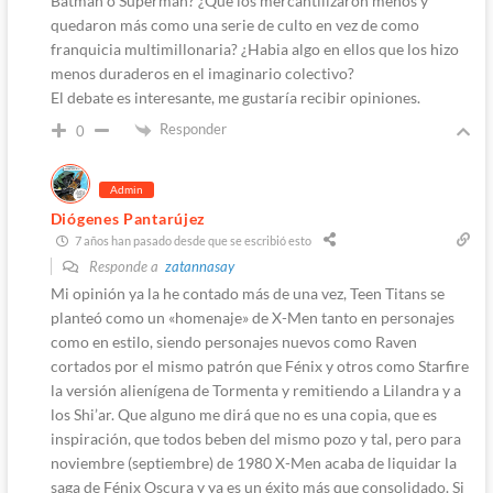
Batman o Superman? ¿Que los mercantilizaron menos y
quedaron más como una serie de culto en vez de como
franquicia multimillonaria? ¿Habia algo en ellos que los hizo
menos duraderos en el imaginario colectivo?
El debate es interesante, me gustaría recibir opiniones.
Responder
0
Admin
Diógenes Pantarújez
7 años han pasado desde que se escribió esto
Responde a
zatannasay
Mi opinión ya la he contado más de una vez, Teen Titans se
planteó como un «homenaje» de X-Men tanto en personajes
como en estilo, siendo personajes nuevos como Raven
cortados por el mismo patrón que Fénix y otros como Starfire
la versión alienígena de Tormenta y remitiendo a Lilandra y a
los Shi’ar. Que alguno me dirá que no es una copia, que es
inspiración, que todos beben del mismo pozo y tal, pero para
noviembre (septiembre) de 1980 X-Men acaba de liquidar la
saga de Fénix Oscura y ya es un éxito más que consolidado. Si