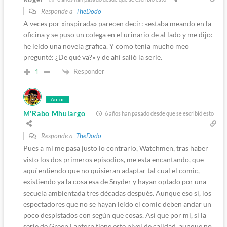
Responde a
TheDodo
A veces por «inspirada» parecen decir: «estaba meando en la
oficina y se puso un colega en el urinario de al lado y me dijo:
he leído una novela grafica. Y como tenía mucho meo
pregunté: ¿De qué va?» y de ahí salió la serie.
Responder
1
Autor
M'Rabo Mhulargo
6 años han pasado desde que se escribió esto
Responde a
TheDodo
Pues a mi me pasa justo lo contrario, Watchmen, tras haber
visto los dos primeros episodios, me esta encantando, que
aquí entiendo que no quisieran adaptar tal cual el comic,
existiendo ya la cosa esa de Snyder y hayan optado por una
secuela ambientada tres décadas después. Aunque eso si, los
espectadores que no se hayan leído el comic deben andar un
poco despistados con según que cosas. Así que por mi, si la
serie de Green Lantern tiene este nivel de calidad, aunque no