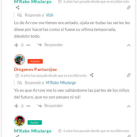
M'Rabo Mhulargo
6 años han pasado desde que se escribió esto
Responde a
Vizh
Lo de Arrow me tienen encantado, ojala en todas las series les
diese por hacerlas como si fuese su ultima temporada,
dándolo todo.
Responder
0
Admin
Diógenes Pantarújez
6 años han pasado desde que se escribió esto
Responde a
M'Rabo Mhulargo
Yo es que Arrow me lo veo saltándome las partes de los niños
del futuro, que no son pesaos ni ná!
Responder
0
Autor
M'Rabo Mhulargo
6 años han pasado desde que se escribió esto