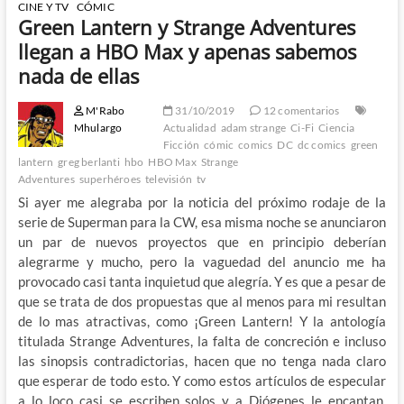
CINE Y TV
CÓMIC
Green Lantern y Strange Adventures
llegan a HBO Max y apenas sabemos
nada de ellas
M'Rabo
31/10/2019
12 comentarios
Mhulargo
Actualidad
adam strange
Ci-Fi
Ciencia
Ficción
cómic
comics
DC
dc comics
green
lantern
greg berlanti
hbo
HBO Max
Strange
Adventures
superhéroes
televisión
tv
Si ayer me alegraba por la noticia del próximo rodaje de la
serie de Superman para la CW, esa misma noche se anunciaron
un par de nuevos proyectos que en principio deberían
alegrarme y mucho, pero la vaguedad del anuncio me ha
provocado casi tanta inquietud que alegría. Y es que a pesar de
que se trata de dos propuestas que al menos para mi resultan
de lo mas atractivas, como ¡Green Lantern! Y la antología
titulada Strange Adventures, la falta de concreción e incluso
las sinopsis contradictorias, hacen que no tenga nada claro
que esperar de todo esto. Y como estos artículos de especular
a lo loco casi se escriben solos y a Diógenes le encantan,