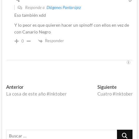
Responde a
Diógenes Pantarújez
Eso también xdd
Y lo peor es que quieren hacer un spinoff con ellos en vez de
con Canario Negro
Responder
0
Navegación
Entrada
Entrada
Anterior
Siguiente
anterior:
siguiente:
La cosa de este año #inktober
Cuatro #inktober
de
entradas
Buscar