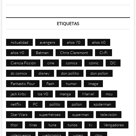
ETIQUETAS
Actualidad
avengers
años 70
años 80
años 90
Batman
Chris Claremont
Ci-Fi
Ciencia Ficción
cine
comics
cómic
DC
dc comics
disney
don pollito
don pollon
Fantastic Four
flash
humor
image
jack kirby
los 90
manga
Marvel
mcu
netflix
PC
pollito
pollon
spiderman
Star Wars
superhéroes
superman
televisión
thor
tiras
tuna
tunos
tv
Vengadores
videojuegos
webcomics
x-men
xbox