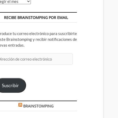
chivos
RECIBE BRAINSTOMPING POR EMAIL
troduce tu correo electrónico para suscribirte
este Brainstomping y recibir notificaciones de
evas entradas.
rección
rreo
ectrónico
Suscribir
BRAINSTOMPING