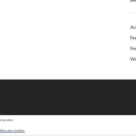
Ac
Fe
Fe
Wo
s su uso.
 Todos los derechos reservados
lítica de cookies