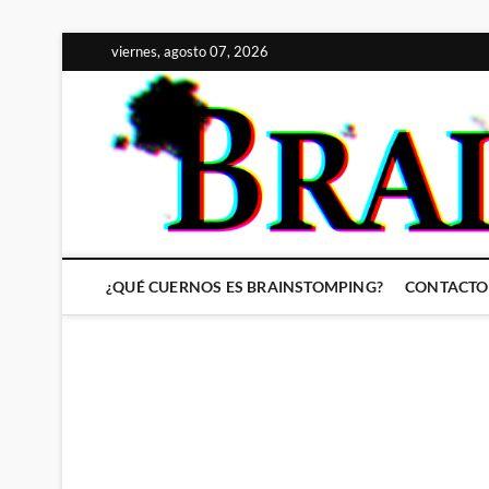
Saltar
viernes, agosto 07, 2026
al
contenido
¿QUÉ CUERNOS ES BRAINSTOMPING?
CONTACTO