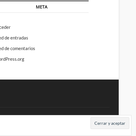
META
ceder
ed de entradas
ed de comentarios
rdPress.org