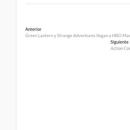
Navegación
Entrada
Anterior
anterior:
Green Lantern y Strange Adventures llegan a HBO Max
de
Siguiente
entradas
Action Co