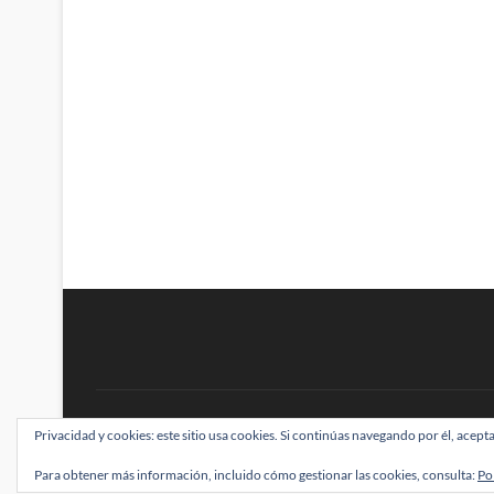
BRAINSTOMPING
Privacidad y cookies: este sitio usa cookies. Si continúas navegando por él, acepta
| Diseñado por:
Theme Freesia
|
WordPress
| ©
Para obtener más información, incluido cómo gestionar las cookies, consulta:
Po