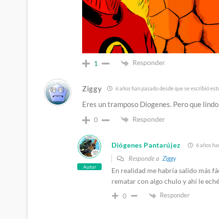
Responder
1
Ziggy
6 años han pasado desde que se escribió est
Eres un tramposo Diogenes. Pero que lindo
Responder
0
Diógenes Pantarújez
6 años ha
Responde a
Ziggy
Autor
En realidad me habría salido más fá
rematar con algo chulo y ahí le ech
Responder
0