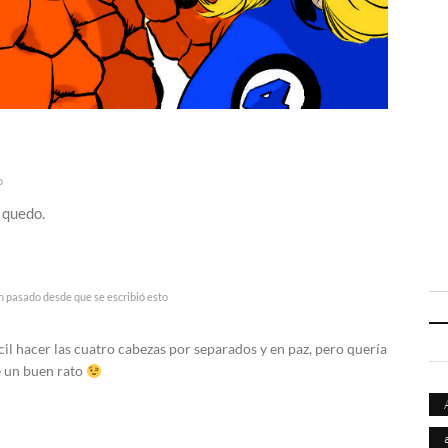
o
 quedo.
n pasado desde que se escribió esto
cil hacer las cuatro cabezas por separados y en paz, pero quería
é un buen rato