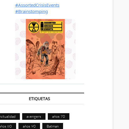
ETIQUETAS
Actualidad
avengers
años 70
años 80
años 90
Batman