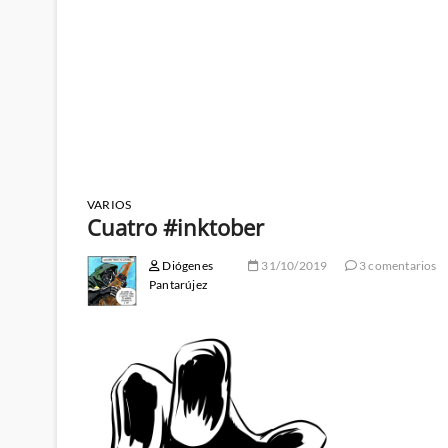
VARIOS
Cuatro #inktober
Diógenes
31/10/2019
3 comentarios
Pantarújez