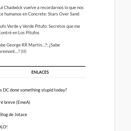
ul Chadwick vuelve a recordarnos lo que nos
ce humanos en Concrete: Stars Over Sand
tufo Verde y Verde Pitufo: Secretos que me
contré en Los Pitufos
abe George RR Martin…?: ¿Sabe
aremont…? (II)
ENLACES
s DC done something stupid today?
ré breve (EmeA)
 Blog de Jotace
LO!