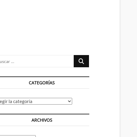
n
ú
Buscar
…
CATEGORÍAS
tegorías
ARCHIVOS