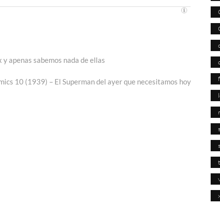
 y apenas sabemos nada de ellas
Entrada
siguiente:
mics 10 (1939) – El Superman del ayer que necesitamos hoy