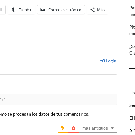
Pa
it
Tumblr
Correo electrónico
Más
ha
Pi
en
¿S
Cl
Login
Ha
[+]
Se
mo se procesan los datos de tus comentarios.
El
más antiguos
AD