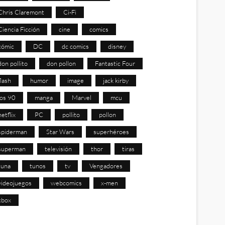
Chris Claremont
Ci-Fi
Ciencia Ficción
cine
comics
cómic
DC
dc comics
disney
don pollito
don pollon
Fantastic Four
flash
humor
image
jack kirby
los 90
manga
Marvel
mcu
netflix
PC
pollito
pollon
spiderman
Star Wars
superhéroes
superman
televisión
thor
tiras
tuna
tunos
tv
Vengadores
videojuegos
webcomics
x-men
xbox