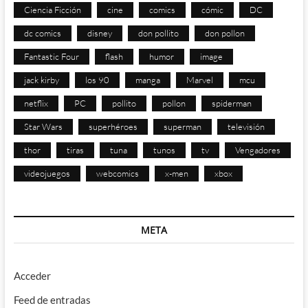
Ciencia Ficción
cine
comics
cómic
DC
dc comics
disney
don pollito
don pollon
Fantastic Four
flash
humor
image
jack kirby
los 90
manga
Marvel
mcu
netflix
PC
pollito
pollon
spiderman
Star Wars
superhéroes
superman
televisión
thor
tiras
tuna
tunos
tv
Vengadores
videojuegos
webcomics
x-men
xbox
META
Acceder
Feed de entradas