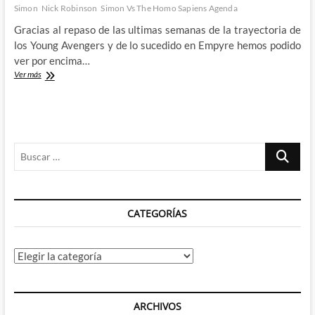
Simon
Nick Robinson
Simon Vs The Homo Sapiens Agenda
Gracias al repaso de las ultimas semanas de la trayectoria de
los Young Avengers y de lo sucedido en Empyre hemos podido
ver por encima…
Love,
Ver más
Simon:
Salir
del
armario
nunca
Buscar
fue
fácil
…
CATEGORÍAS
Categorías
ARCHIVOS