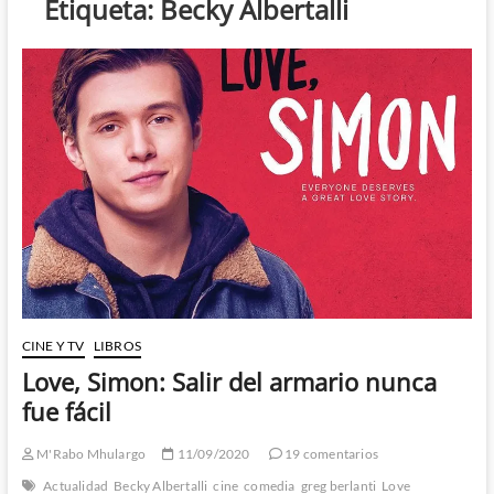
Etiqueta:
Becky Albertalli
CINE Y TV
LIBROS
Love, Simon: Salir del armario nunca
fue fácil
M'Rabo Mhulargo
11/09/2020
19 comentarios
Actualidad
Becky Albertalli
cine
comedia
greg berlanti
Love