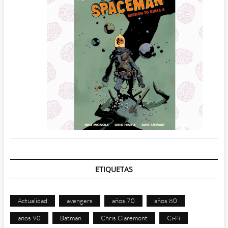
ETIQUETAS
Actualidad
avengers
años 70
años 80
años 90
Batman
Chris Claremont
Ci-Fi