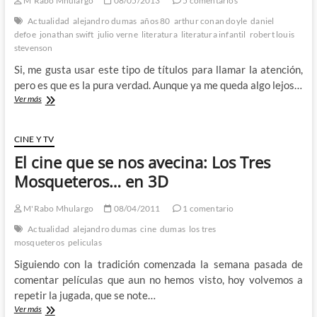
M'Rabo Mhulargo
08/05/2013
5 comentarios
The
Musketeers
Actualidad
alejandro dumas
años 80
arthur conan doyle
daniel
defoe
jonathan swift
julio verne
literatura
literatura infantil
robert louis
stevenson
Si, me gusta usar este tipo de títulos para llamar la atención,
pero es que es la pura verdad. Aunque ya me queda algo lejos…
Me
Ver más
cago
y
me
CINE Y TV
meo
El cine que se nos avecina: Los Tres
en
la
Mosqueteros… en 3D
«literatura
infantil»
M'Rabo Mhulargo
08/04/2011
1 comentario
Actualidad
alejandro dumas
cine
dumas
los tres
mosqueteros
peliculas
Siguiendo con la tradición comenzada la semana pasada de
comentar películas que aun no hemos visto, hoy volvemos a
repetir la jugada, que se note…
El
Ver más