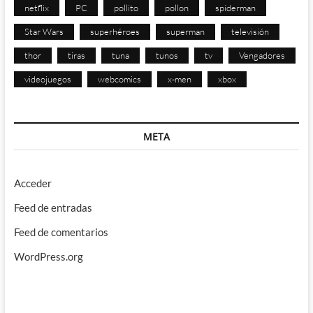
netflix
PC
pollito
pollon
spiderman
Star Wars
superhéroes
superman
televisión
thor
tiras
tuna
tunos
tv
Vengadores
videojuegos
webcomics
x-men
xbox
META
Acceder
Feed de entradas
Feed de comentarios
WordPress.org