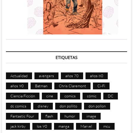
ETIQUETAS
Actualidad
avengers
años 70
años 80
años 90
Batman
Chris Claremont
Ci-Fi
Ciencia Ficción
cine
comics
cómic
DC
dc comics
disney
don pollito
don pollon
Fantastic Four
flash
humor
image
jack kirby
los 90
manga
Marvel
mcu