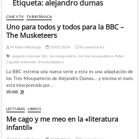
Etiqueta:
alejandro dumas
CINE Y TV
TV BRITÁNICA
Uno para todos y todos para la BBC –
The Musketeers
M'Rabo Mhulargo
23/01/2014
8 comentarios
alejandro dumas
bbc
los mosqueteros
los tres mosqueteros
Peter
Capaldi
televisión
the musketeers
La BBC estrena una nueva serie y esta es una adaptación de
los Tres Mosqueteros de Alejandro Dumas… y encima el malo
está interpretado por…
Uno
Ver más
para
todos
y
LECTURAS
LIBROS
todos
Me cago y me meo en la «literatura
para
la
infantil»
BBC
–