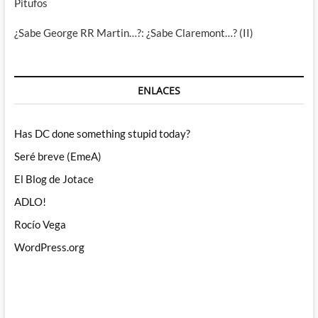
Pitufos
¿Sabe George RR Martin…?: ¿Sabe Claremont…? (II)
ENLACES
Has DC done something stupid today?
Seré breve (EmeA)
El Blog de Jotace
ADLO!
Rocío Vega
WordPress.org